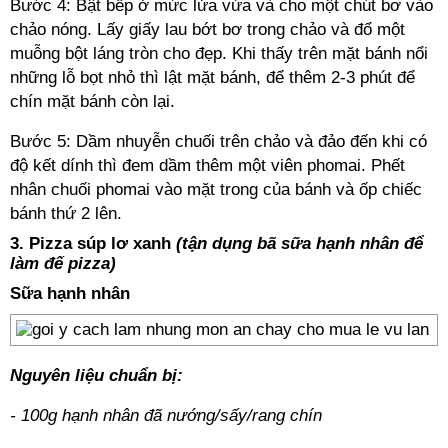
Bước 4: Bật bếp ở mức lửa vừa và cho một chút bơ vào
chảo nóng. Lấy giấy lau bớt bơ trong chảo và đổ một
muỗng bột láng tròn cho đẹp. Khi thấy trên mặt bánh nổi
những lỗ bọt nhỏ thì lật mặt bánh, để thêm 2-3 phút để
chín mặt bánh còn lại.
Bước 5: Dầm nhuyễn chuối trên chảo và đảo đến khi có
độ kết dính thì đem dầm thêm một viên phomai. Phết
nhân chuối phomai vào mặt trong của bánh và ốp chiếc
bánh thứ 2 lên.
3. Pizza súp lơ xanh
(tận dụng bã sữa hạnh nhân để
làm đế pizza)
Sữa hạnh nhân
Nguyên liệu chuẩn bị:
- 100g hạnh nhân đã nướng/sấy/rang chín