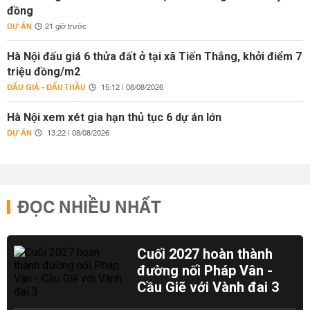
đồng
DỰ ÁN
21 giờ trước
Hà Nội đấu giá 6 thửa đất ở tại xã Tiến Thắng, khởi điểm 7
triệu đồng/m2
ĐẤU GIÁ - ĐẤU THẦU
15:12 | 08/08/2026
Hà Nội xem xét gia hạn thủ tục 6 dự án lớn
DỰ ÁN
13:22 | 08/08/2026
ĐỌC NHIỀU NHẤT
Cuối 2027 hoàn thành
đường nối Pháp Vân -
Cầu Giẽ với Vành đai 3