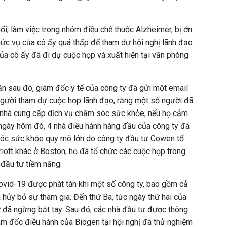
uổi, làm việc trong nhóm điều chế thuốc Alzheimer, bị ớn
hức vụ của cô ấy quá thấp để tham dự hội nghị lãnh đạo
ủa cô ấy đã đi dự cuộc họp và xuất hiện tại văn phòng
ần sau đó, giám đốc y tế của công ty đã gửi một email
người tham dự cuộc họp lãnh đạo, rằng một số người đã
i nhà cung cấp dịch vụ chăm sóc sức khỏe, nếu họ cảm
 ngày hôm đó, 4 nhà điều hành hàng đầu của công ty đã
óc sức khỏe quy mô lớn do công ty đầu tư Cowen tổ
iott khác ở Boston, họ đã tổ chức các cuộc họp trong
 đầu tư tiềm năng.
 Covid-19 được phát tán khi một số công ty, bao gồm cả
ã hủy bỏ sự tham gia. Đến thứ Ba, tức ngày thứ hai của
ự đã ngừng bắt tay. Sau đó, các nhà đầu tư được thông
ám đốc điều hành của Biogen tại hội nghị đã thử nghiệm