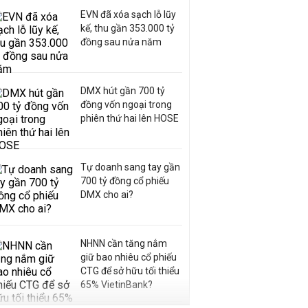
EVN đã xóa sạch lỗ lũy
kế, thu gần 353.000 tỷ
đồng sau nửa năm
DMX hút gần 700 tỷ
đồng vốn ngoại trong
phiên thứ hai lên HOSE
Tự doanh sang tay gần
700 tỷ đồng cổ phiếu
DMX cho ai?
NHNN cần tăng nắm
giữ bao nhiêu cổ phiếu
CTG để sở hữu tối thiểu
65% VietinBank?