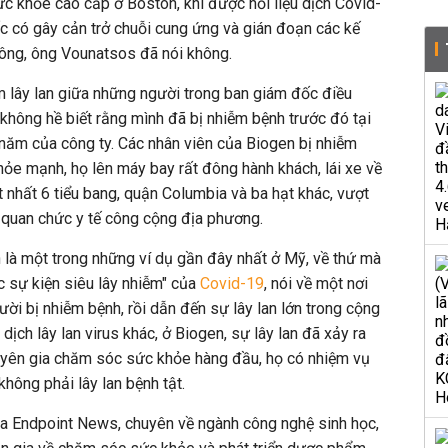
c khỏe cao cấp ở Boston, khi được hỏi liệu dịch
Covid-
ốc có gây cản trở chuỗi cung ứng và gián đoạn các kế
hông, ông Vounatsos đã nói không.
m lây lan giữa những người trong ban giám đốc điều
không hề biết rằng mình đã bị nhiễm bệnh trước đó tại
năm của công ty. Các nhân viên của Biogen bị nhiễm
ỏe mạnh, họ lên máy bay rất đông hành khách, lái xe về
ít nhất 6 tiểu bang, quận Columbia và ba hạt khác, vượt
 quan chức y tế công cộng địa phương.
 là một trong những ví dụ gần đây nhất ở
Mỹ,
về thứ mà
ác sự kiện siêu lây nhiễm" của
Covid-19
, nói về một nơi
ời bị nhiễm bệnh, rồi dẫn đến sự lây lan lớn trong cộng
ịch lây lan virus khác, ở Biogen, sự lây lan đã xảy ra
uyên gia chăm sóc sức khỏe hàng đầu, họ có nhiệm vụ
hông phải lây lan bệnh tật.
của Endpoint News, chuyên về ngành công nghệ sinh học,