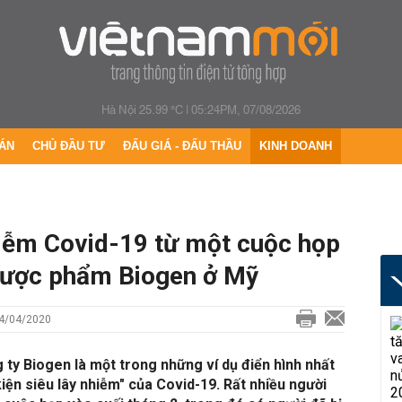
Hà Nội 25.99 °C
|
05:24PM, 07/08/2026
ÁN
CHỦ ĐẦU TƯ
ĐẤU GIÁ - ĐẤU THẦU
KINH DOANH
hiễm Covid-19 từ một cuộc họp
dược phẩm Biogen ở Mỹ
14/04/2020
ty Biogen là một trong những ví dụ điển hình nhất
kiện siêu lây nhiễm" của Covid-19. Rất nhiều người