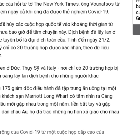
i các câu hỏi từ tờ The New York Times, ông Vounatsos từ
hiệm ngay cả khi ông đã được thử nghiệm Covid-19.
đã hủy các cuộc họp quốc tế vào khoảng thời gian từ
hưa bao giờ để tâm chuyện này. Dịch bệnh đã lây lan ở
tuyên bố là đại dịch toàn cầu. Tính đến ngày 21/2,
Mỹ chỉ có 30 trường hợp được xác nhận, theo dữ liệu
s.
n ở Đức, Thụy Sỹ và Italy - nơi chỉ có 20 trường hợp bị
 sàng lây lan dịch bệnh cho những người khác.
 175 giám đốc điều hành đã tập trung ăn uống tại một
ại khách sạn Marriott Long Wharf có tầm nhìn ra Cảng
âu mới gặp nhau trong một năm, liền bắt tay và gặp
 dân châu Âu, họ đã trao những nụ hôn xã giao cho nhau