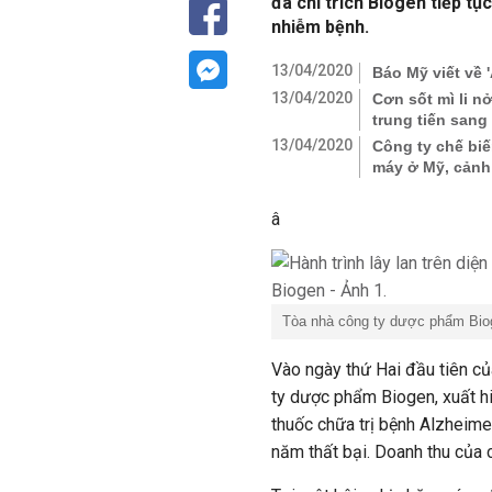
đã chỉ trích Biogen tiếp tụ
nhiễm bệnh.
13/04/2020
Báo Mỹ viết về 
13/04/2020
Cơn sốt mì li nở
trung tiến sang
13/04/2020
Công ty chế biế
máy ở Mỹ, cảnh b
â
Tòa nhà công ty dược phẩm Biog
Vào ngày thứ Hai đầu tiên c
ty dược phẩm Biogen, xuất hiệ
thuốc chữa trị bệnh Alzheime
năm thất bại. Doanh thu của