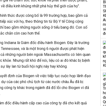
ên gia về chăm sóc sức khỏe và phát triển dược phẩm,
 về điều kinh khủng nhất phá hủy thế giới của họ".
hính thức được công bố là 99 trường hợp, bao gồm cả
iếp xúc với họ, theo thông tin từ Bộ Y tế Công cộng
hỉ bao gồm những người sống ở tiểu bang đó. Con số
ắc chắn còn cao hơn thế.
ng Indiana là Giám đốc điều hành Biogen. Đây là trường
 Tennessee, và là một trong 6 người được phát hiện
t cả những người bên ngoài Massachusetts có liên quan
c khỏe. Nhưng rất khó để nói, liệu có ai đó khác bị bệnh
 sự lây lan từ buổi hội nghị này hay không.
quyết định của Biogen về việc tiếp tục cuộc họp lãnh đạo
m dự của các phó chủ tịch từ các nước châu Âu đã bị
ng công ty khác trong ngành đã đổ lỗi cho Biogen vì đã
.
giám đốc điều hành cấp cao của công ty đã cho kết quả