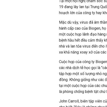
Tại một hội nghị chăm sóc sứ
19
đang lây lan tại Trung Qu
hoạch lớn của công ty hay k
Mặc dù vậy, virus đã âm thầ
hành cấp cao của Biogen, họ 
một cuộc họp lãnh đạo hàng 
bệnh hầu hết đều cảm thấy kh
nhà và lan tỏa virus đến cho 
xa khả năng xoay xở của các
Cuộc họp của công ty Biogen
các nhà dịch tễ học gọi là "c
tập hợp một số lượng nhỏ ngư
đồng. Không giống như các ổ d
tại một cuộc họp của các ch
là phòng chống bệnh tật chứ k
John Carroll, biên tập viên 