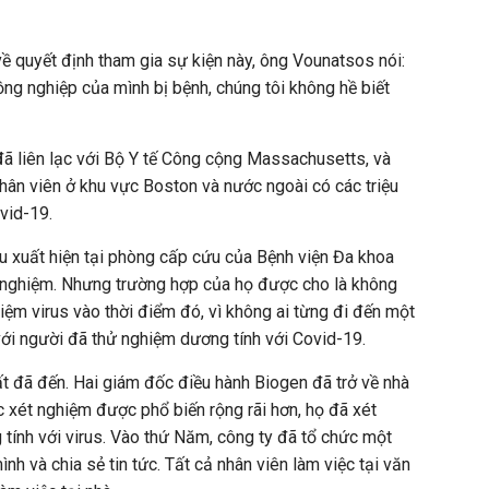
ề quyết định tham gia sự kiện này, ông Vounatsos nói:
ồng nghiệp của mình bị bệnh, chúng tôi không hề biết
ã liên lạc với Bộ Y tế Công cộng Massachusetts, và
ân viên ở khu vực Boston và nước ngoài có các triệu
vid-19.
u xuất hiện tại phòng cấp cứu của Bệnh viện Đa khoa
nghiệm. Nhưng trường hợp của họ được cho là không
iệm virus vào thời điểm đó, vì không ai từng đi đến một
ới người đã thử nghiệm dương tính với Covid-19.
ất đã đến. Hai giám đốc điều hành Biogen đã trở về nhà
c xét nghiệm được phổ biến rộng rãi hơn, họ đã xét
tính với virus. Vào thứ Năm, công ty đã tổ chức một
nh và chia sẻ tin tức. Tất cả nhân viên làm việc tại văn