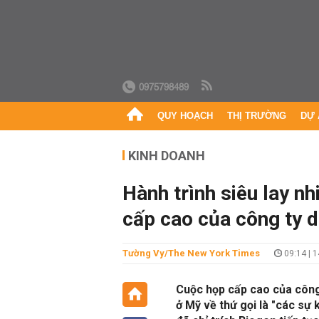
0975798489
QUY HOẠCH
THỊ TRƯỜNG
DỰ 
KINH DOANH
Hành trình siêu lay n
cấp cao của công ty 
Tường Vy/The New York Times
09:14 | 
Cuộc họp cấp cao của công 
ở Mỹ về thứ gọi là "các sự 