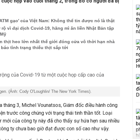
c cuộc họp vào cuối tháng 2, trong đó có người đã bị
'ATM gạo' của Việt Nam: Không thể tin được nó là thật
 rộ vì đại dịch Covid-19, hãng mì ăn liền Nhật Bản tập
 Mỹ
n thịt heo lớn nhất thế giới đóng cửa vô thời hạn nhà
áo tình trạng thiếu thịt sắp tới
en. (Ảnh: Cody O'Loughlin/ The New York Times).
ủa tháng 3, Michel Vounatsos, Giám đốc điều hành công
n trước công chúng với trạng thái tinh thần tốt. Loại
r mới của công ty này đã cho thấy sự hứa hẹn sau nhiều
 công ty chưa bao giờ đạt được con số cao như vậy.