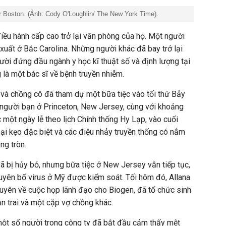
 Boston. (Ảnh: Cody O'Loughlin/ The New York Time).
iều hành cấp cao trở lại văn phòng của họ. Một người
 xuất ở Bắc Carolina. Những người khác đã bay trở lại
ười đứng đầu ngành y học kĩ thuật số và định lượng tại
 là một bác sĩ về bệnh truyền nhiễm.
 và chồng cô đã tham dự một bữa tiệc vào tối thứ Bảy
t người bạn ở Princeton, New Jersey, cùng với khoảng
 một ngày lễ theo lịch Chính thống Hy Lạp, vào cuối
loại kẹo đặc biệt và các điệu nhảy truyền thống có nắm
òng tròn.
ã bị hủy bỏ, nhưng bữa tiệc ở New Jersey vẫn tiếp tục,
uyên bố virus ở Mỹ được kiểm soát. Tối hôm đó, Allana
huyên về cuộc họp lãnh đạo cho Biogen, đã tổ chức sinh
ạn trai và một cặp vợ chồng khác.
một số người trong công ty đã bắt đầu cảm thấy mệt