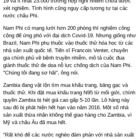
19 và ít nhất 23.000 trường hợp nghi nhiễm chưa được
xét nghiệm. Tình hình cũng nguy cấp tương tự tại các
nước châu Phi.
Nam Phi có mạng lưới hơn 200 phòng thí nghiệm công
cộng để ứng phó với đại dịch Covid-19. Nhưng giống như
Brazil, Nam Phi phụ thuộc vào thuốc thử hóa học từ các
nhà sản xuất quốc tế. Tiến sĩ Francois Venter, chuyên
gia chính phủ về bệnh truyền nhiễm, mô tả cuộc đua
giành thuốc thử đe dọa nỗ lực chống dịch của Nam Phi.
"Chúng tôi đang sợ hãi", ông nói.
Zambia đang vật lộn tìm mua khẩu trang, băng gạc và
thuốc thử. Khi đặt mua khẩu trang N95 từ môi giới, chính
quyền Zambia bị hét giá cao gấp 5-10 lần. Lô hàng này
sau đó bị phát hiện hết hạn vào năm 2016. Một số nhà
sản xuất thừa nhận không thể giao hàng cho Zambia, vì
Mỹ và châu Âu đã mua hết.
“Rất khó để các nước nghèo đàm phán với nhà sản xuất