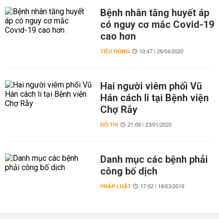
Bệnh nhân tăng huyết áp
có nguy cơ mắc Covid-19
cao hơn
TIÊU DÙNG
10:47 | 26/04/2020
Hai người viêm phổi Vũ
Hán cách li tại Bệnh viện
Chợ Rẫy
ĐÔ THỊ
21:09 | 23/01/2020
Danh mục các bệnh phải
công bố dịch
PHÁP LUẬT
17:02 | 18/03/2019