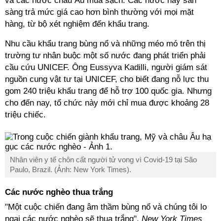
và các nước châu Âu mua sạch. Các nước này sẵn
sàng trả mức giá cao hơn bình thường với mọi mặt
hàng, từ bộ xét nghiệm đến khẩu trang.
Nhu cầu khẩu trang bùng nổ và những méo mó trên thị
trường tư nhân buộc một số nước đang phát triển phải
cầu cứu UNICEF. Ông Eussyva Kadilli, người giám sát
nguồn cung vật tư tại UNICEF, cho biết đang nỗ lực thu
gom 240 triệu khẩu trang để hỗ trợ 100 quốc gia. Nhưng
cho đến nay, tổ chức này mới chỉ mua được khoảng 28
triệu chiếc.
Nhân viên y tế chôn cất người tử vong vì Covid-19 tại São
Paulo, Brazil. (Ảnh: New York Times).
Các nước nghèo thua trắng
"Một cuộc chiến đang âm thầm bùng nổ và chúng tôi lo
ngại các nước nghèo sẽ thua trắng",
New York Times