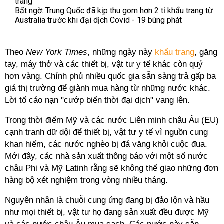
trang'
Bất ngờ: Trung Quốc đã kịp thu gom hơn 2 tỉ khẩu trang từ
Australia trước khi đại dịch Covid - 19 bùng phát
Theo
New York Times
, những ngày này
khẩu trang
, găng
tay, máy thở và các thiết bị, vật tư y tế khác còn quý
hơn vàng. Chính phủ nhiều quốc gia sẵn sàng trả gấp ba
giá thị trường để giành mua hàng từ những nước khác.
Lời tố cáo nạn "cướp biển thời đại dịch" vang lên.
Trong thời điểm Mỹ và các nước Liên minh châu Âu (EU)
cạnh tranh dữ dội để thiết bị, vật tư y tế vì nguồn cung
khan hiếm, các nước nghèo bị đá văng khỏi cuộc đua.
Mới đây, các nhà sản xuất thông báo với một số nước
châu Phi và Mỹ Latinh rằng sẽ không thể giao những đơn
hàng bộ xét nghiệm trong vòng nhiều tháng.
Nguyên nhân là chuỗi cung ứng đang bị đảo lộn và hầu
như mọi thiết bị, vật tư họ đang sản xuất đều được Mỹ