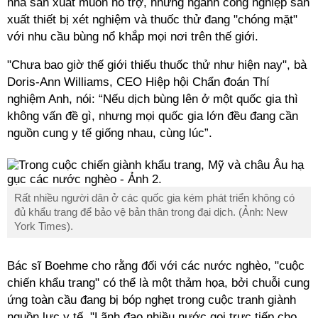
nhà sản xuất muốn hỗ trợ, nhưng ngành công nghiệp sản
xuất thiết bị xét nghiệm và thuốc thử đang "chóng mặt"
với nhu cầu bùng nổ khắp mọi nơi trên thế giới.
"Chưa bao giờ thế giới thiếu thuốc thử như hiện nay", bà
Doris-Ann Williams, CEO Hiệp hội Chẩn đoán Thí
nghiệm Anh, nói: “Nếu dịch bùng lên ở một quốc gia thì
không vấn đề gì, nhưng mọi quốc gia lớn đều đang cần
nguồn cung y tế giống nhau, cùng lúc”.
Rất nhiều người dân ở các quốc gia kém phát triển không có
đủ khẩu trang để bảo vệ bản thân trong đại dịch. (Ảnh: New
York Times).
Bác sĩ Boehme cho rằng đối với các nước nghèo, "cuộc
chiến khẩu trang" có thể là một thảm họa, bởi chuỗi cung
ứng toàn cầu đang bị bóp nghẹt trong cuộc tranh giành
nguồn lực y tế. "Lãnh đạo nhiều nước gọi trực tiếp cho