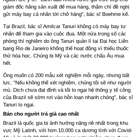
giám đốc hãng sản xuất để mua hàng, thậm chí đề nghị
gửi máy bay cá nhân tới chở hàng", bác sĩ Boehme kể.
Tại Brazil, bác sĩ Amilcar Tanuri không có máy bay tư
nhân để tham gia vào cuộc đua. Một nửa trong số các
phòng thí nghiệm do ông Tanuri quản lí tại Đại học Liên
bang Rio de Janeiro không thể hoạt động vì thiếu thuốc
thử hóa học. Chúng bị Mỹ và các nước châu Âu mua
hết.
Ông muốn có 200 mẫu xét nghiệm mỗi ngày, nhưng bất
lực. "Nếu không thể xét nghiệm, chúng tôi sẽ như người
mù. Dịch chưa đạt đỉnh và tôi lo ngại hệ thống y tế công
của Brazil sẽ sớm rơi vào hỗn loạn nhanh chóng", bác sĩ
Tanuri lo ngại.
Bán cho người trả giá cao nhất
Brazil là quốc gia bị ảnh hưởng nặng nề nhất trong khu
vực Mỹ Latinh, với hơn 10.000 ca dương tính với Covid-