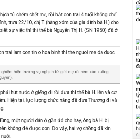
ịch tử chém chết mẹ, rồi bắt con trai 4 tuổi khống chế
h, trưa 22/10, chị T. (hàng xóm của gia đình bà H.) cho
 biết sự việc thì thi thể bà Nguyễn Thị H. (SN 1950) đã ở
hiệm hiện trường vụ nghịch tử giết mẹ rồi ném xác xuống
guyen).
hải hút nước ở giếng đi rồi đưa thi thể bà H. lên và cơ
m. Hiện tại, lực lượng chức năng đã đưa Thương đi và
g.
 Tùng, một người dân ở gần đó cho hay, ông bà H. bị
ên không đẻ được con. Do vậy, hai vợ chồng đã xin
 nuôi.