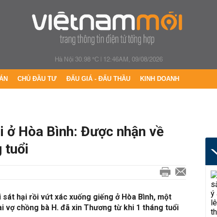
Hà Nội 30.98 °C
|
12:46AM, 09/08/2026
ÁN
CHỦ ĐẦU TƯ
ĐẤU GIÁ - ĐẤU THẦU
KINH DOANH
i ở Hòa Bình: Được nhận về
 tuổi
 sát hại rồi vứt xác xuống giếng ở Hòa Bình, một
i vợ chồng bà H. đã xin Thương từ khi 1 tháng tuổi