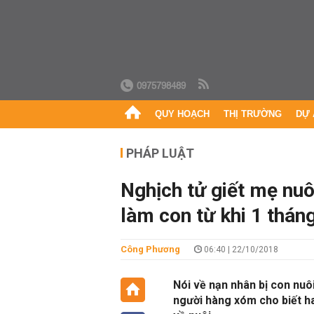
0975798489
QUY HOẠCH
THỊ TRƯỜNG
DỰ 
PHÁP LUẬT
Nghịch tử giết mẹ nuô
làm con từ khi 1 tháng
Công Phương
06:40 | 22/10/2018
Nói về nạn nhân bị con nuôi
người hàng xóm cho biết ha