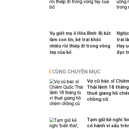
Vụ giết mẹ ở Hòa Bình: Bị bắt
Nghịc
làm con tin, bé trai khóc
trai l
nhiều rồi thiếp đi trong vòng
Hay u
tay của bố
đạc t
CÙNG CHUYÊN MỤC
Vợ cũ bác sĩ Chiê
Thái lãnh 18 tháng 
thuê giang hồ ch
chồng cũ
Tạm giữ kẻ nghi 'biế
có hành vi xấu trê