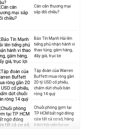
Cán cân thương mại
sắp đổi chiều?
Bảo Tín Mạnh Hải lên
tiếng phủ nhận hành vi
thao túng, găm hàng,
đẩy giá, trục lợi
Tập đoàn của Warren
Buffett mua ròng gần
20 tỷ USD cổ phiếu,
chấm dứt chuỗi bán
ròng 14 quý
Chuỗi phòng gym tại
TP HCM bất ngờ đóng
cửa tất cả cơ sở, hàng
trăm hội viên bơ vơ