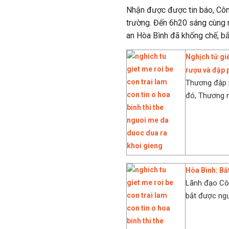
Nhận được được tin báo, Côn
trường. Đến 6h20 sáng cùng 
an Hòa Bình đã khống chế, bắ
Nghịch tử giế
rượu và đập 
Thương đập 
đó, Thương n
Hòa Bình: Bắ
Lãnh đạo Côn
bắt được ngư