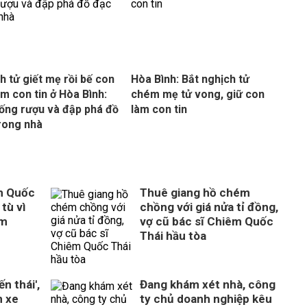
h tử giết mẹ rồi bế con
Hòa Bình: Bắt nghịch tử
àm con tin ở Hòa Bình:
chém mẹ tử vong, giữ con
ống rượu và đập phá đồ
làm con tin
rong nhà
m Quốc
Thuê giang hồ chém
tù vì
chồng với giá nửa tỉ đồng,
ém
vợ cũ bác sĩ Chiêm Quốc
Thái hầu tòa
n thái',
Đang khám xét nhà, công
n xe
ty chủ doanh nghiệp kêu