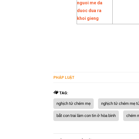
PHÁP LUẬT
TAG:
nghịch tử chém mẹ
nghịch tử chém mẹ t
bắt con trai làm con tin ở hòa bình
chém m