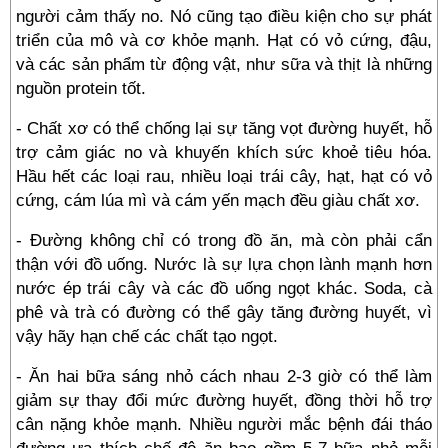
người cảm thấy no. Nó cũng tạo điều kiện cho sự phát
triển của mô và cơ khỏe mạnh. Hạt có vỏ cứng, đậu,
và các sản phẩm từ động vật, như sữa và thịt là những
nguồn protein tốt.
- Chất xơ có thể chống lại sự tăng vọt đường huyết, hỗ
trợ cảm giác no và khuyến khích sức khoẻ tiêu hóa.
Hầu hết các loại rau, nhiều loại trái cây, hạt, hạt có vỏ
cứng, cám lúa mì và cám yến mạch đều giàu chất xơ.
- Đường không chỉ có trong đồ ăn, mà còn phải cẩn
thận với đồ uống. Nước là sự lựa chọn lành mạnh hơn
nước ép trái cây và các đồ uống ngọt khác. Soda, cà
phê và trà có đường có thể gây tăng đường huyết, vì
vậy hãy hạn chế các chất tạo ngọt.
- Ăn hai bữa sáng nhỏ cách nhau 2-3 giờ có thể làm
giảm sự thay đổi mức đường huyết, đồng thời hỗ trợ
cân nặng khỏe mạnh. Nhiều người mắc bệnh đái tháo