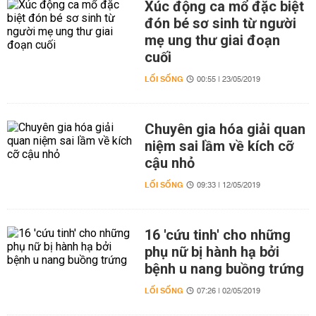
Xúc động ca mổ đặc biệt
đón bé sơ sinh từ người
mẹ ung thư giai đoạn
cuối
LỐI SỐNG
00:55 | 23/05/2019
Chuyên gia hóa giải quan
niệm sai lầm về kích cỡ
cậu nhỏ
LỐI SỐNG
09:33 | 12/05/2019
16 'cứu tinh' cho những
phụ nữ bị hành hạ bởi
bệnh u nang buồng trứng
LỐI SỐNG
07:26 | 02/05/2019