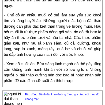
đường ưa thích chế độ ăn bao gồm 5-7 bữa nhỏ mỗi
ngày.
- Chế độ ăn nhiều muối có thể làm suy yếu sức khoẻ
tim và tăng huyết áp. Những người mắc bệnh đái tháo
đường cần phải đặc biệt thận trọng về lượng muối. Hầu
hết muối là từ thực phẩm đóng gói sẵn, do đó tốt hơn là
hãy ăn thực phẩm tươi và nấu tại nhà. Các thực phẩm
giàu kali, như rau lá xanh sẫm, củ cải đường, khoai
lang, súp lơ xanh, măng tây, quả bơ và chuối sẽ giúp
bù đắp ảnh hưởng của natri đối với sức khoẻ.
- Xem cỡ suất ăn. Bữa sáng lành mạnh có thể gây tăng
cân không lành mạnh khi ăn với số lượng lớn. Những
người bị đái tháo đường nên đọc bao bì hoặc nhãn sản
phẩm để xác định cỡ suất ăn thích hợp.
Báo động: Bệnh đái tháo đường đang gia tăng với mức độ
chóng mặt