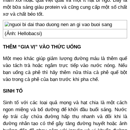
mâm xôi hoặc quả việt quất và một ít hạt bí ngô. Đây là
một bữa sáng giàu protein và cũng cung cấp một số chất
xơ và chất béo tốt.
(Ảnh: Hellobacsi)
THÊM “GIA VỊ” VÀO THỨC UỐNG
Một mẹo khác giúp giảm lượng đường máu là thêm quế
vào tách trà hoặc ngâm trực tiếp vào nước nóng. Nếu
bạn uống cà phê thì hãy thêm nửa thìa cà phê quế bột
vào trong cà phê của bạn trước khi pha chế.
SINH TỐ
Sinh tố với các loại quả mọng và hạt chia là một cách
ngon miệng và bổ dưỡng để khởi đầu buổi sáng. Nước
ép trái cây chứa đường hấp thụ nhanh và đôi khi là
đường nhân tạo có thể gây tăng đường huyết hoặc ảnh