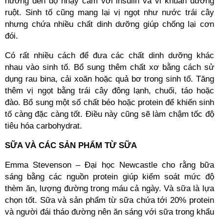
hưởng đến độ nhạy cảm với insulin và vi khuẩn đường
ruột. Sinh tố cũng mang lại vị ngọt như nước trái cây
nhưng chứa nhiều chất dinh dưỡng giúp chống lại cơn
đói.
Có rất nhiều cách để đưa các chất dinh dưỡng khác
nhau vào sinh tố. Bổ sung thêm chất xơ bằng cách sử
dụng rau bina, cải xoăn hoặc quả bơ trong sinh tố. Tăng
thêm vị ngọt bằng trái cây đông lạnh, chuối, táo hoặc
đào. Bổ sung một số chất béo hoặc protein để khiến sinh
tố càng đặc càng tốt. Điều này cũng sẽ làm chậm tốc độ
tiêu hóa carbohydrat.
SỮA VÀ CÁC SẢN PHẨM TỪ SỮA
Emma Stevenson – Đại học Newcastle cho rằng bữa
sáng bằng các nguồn protein giúp kiểm soát mức độ
thèm ăn, lượng đường trong máu cả ngày. Và sữa là lựa
chọn tốt. Sữa và sản phẩm từ sữa chứa tới 20% protein
và người đái tháo đường nên ăn sáng với sữa trong khẩu