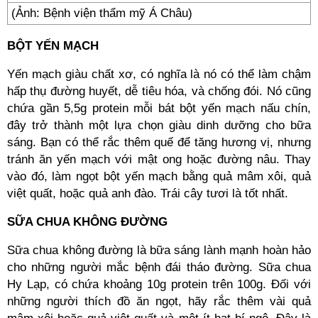
(Ảnh: Bệnh viện thẩm mỹ Á Châu)
BỘT YẾN MẠCH
Yến mạch giàu chất xơ, có nghĩa là nó có thể làm chậm
hấp thụ đường huyết, dễ tiêu hóa, và chống đói. Nó cũng
chứa gần 5,5g protein mỗi bát bột yến mạch nấu chín,
đây trở thành một lựa chọn giàu dinh dưỡng cho bữa
sáng. Bạn có thể rắc thêm quế để tăng hương vị, nhưng
tránh ăn yến mạch với mật ong hoặc đường nâu. Thay
vào đó, làm ngọt bột yến mạch bằng quả mâm xôi, quả
việt quất, hoặc quả anh đào. Trái cây tươi là tốt nhất.
SỮA CHUA KHÔNG ĐƯỜNG
Sữa chua không đường là bữa sáng lành mạnh hoàn hảo
cho những người mắc bệnh đái tháo đường. Sữa chua
Hy Lạp, có chứa khoảng 10g protein trên 100g. Đối với
những người thích đồ ăn ngọt, hãy rắc thêm vài quả