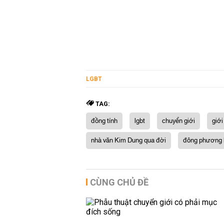
LGBT
TAG:
đồng tính
lgbt
chuyển giới
giới
nhà văn Kim Dung qua đời
đông phương b
CÙNG CHỦ ĐỀ