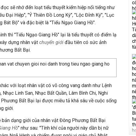
đọc sẽ nhớ đến loạt tiểu thuyết kiếm hiệp nổi tiếng như
êu Đại Hiệp", "Ỷ Thiên Đồ Long Ký", "Lộc Đỉnh Ký", "Lục
 Bát Bộ" và đặc biệt là "Tiếu Ngạo Giang Hồ".
h thì "Tiếu Ngạo Giang Hồ" lại là tiểu thuyết có điểm lạ
 xây dựng nhân vật
chuyển giới
đầu tiên có sức ảnh
Phương Bất Bại.
khác với loạt nhân vật có võ công vang danh như Lệnh
Nhạc Linh San, Nhạc Bất Quần, Lâm Bình Chi, Nghi
hương Bất Bại lại được miêu tả khá sâu về cuộc sống
g giới.
 bản dạng giới của nhân vật Đông Phương Bất Bại
Giang Hồ
" như sau: "Tính khí của người này dần bị nữ
Nhậm Ngã Hành và chiếm được ngôi vị giáo chủ Nhật