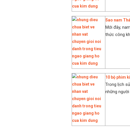
Sao nam Thái
Mới đây, nam
thức công kh
10 bộ phim k
Trong lịch sử
những người đ