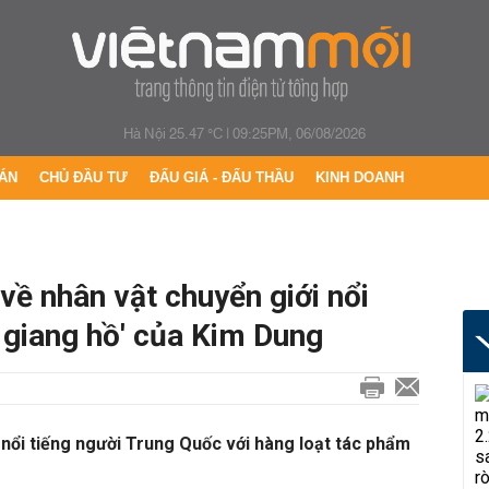
Hà Nội 25.47 °C
|
09:25PM, 06/08/2026
ÁN
CHỦ ĐẦU TƯ
ĐẤU GIÁ - ĐẤU THẦU
KINH DOANH
về nhân vật chuyển giới nổi
 giang hồ' của Kim Dung
a nổi tiếng người Trung Quốc với hàng loạt tác phẩm