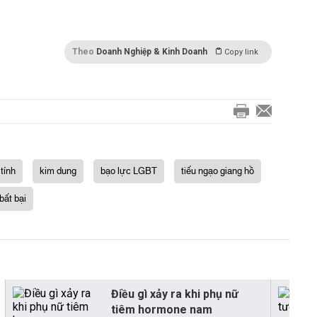
Theo
Doanh Nghiệp & Kinh Doanh
Copy link
 tính
kim dung
bạo lực LGBT
tiếu ngạo giang hồ
ất bại
Điều gì xảy ra khi phụ nữ
tiêm hormone nam