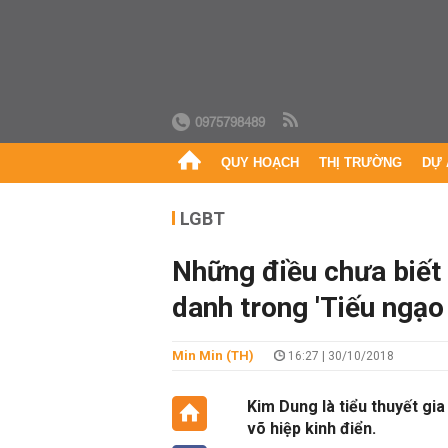
0975798489
QUY HOẠCH
THỊ TRƯỜNG
DỰ 
LGBT
Những điều chưa biết 
danh trong 'Tiếu ngạo
Min Min (TH)
16:27 | 30/10/2018
Kim Dung là tiểu thuyết gi
võ hiệp kinh điển.