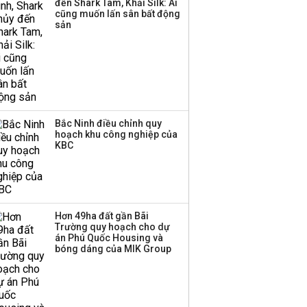
đến Shark Tam, Khải Silk: Ai
cũng muốn lấn sân bất động
Thị trường thường
sản
‘phất lên’ trong tháng 8,
nhóm ngành nào có
tiềm năng dẫn sóng?
Bắc Ninh điều chỉnh quy
hoạch khu công nghiệp của
KBC
Hơn 49ha đất gần Bãi
Trường quy hoạch cho dự
án Phú Quốc Housing và
bóng dáng của MIK Group