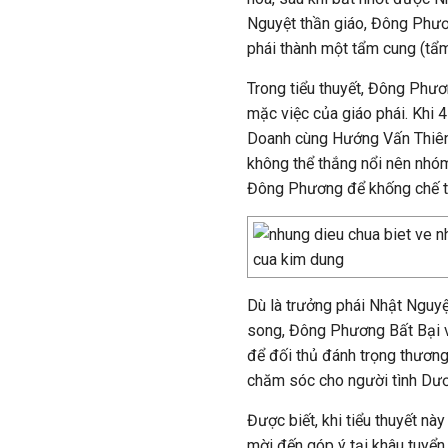
Nguyệt thần giáo, Đông Phươn
phái thành một tẩm cung (tẩm
Trong tiểu thuyết, Đông Phư
mặc việc của giáo phái. Khi
Doanh cùng Hướng Vấn Thiên 
không thể thắng nổi nên nhóm
Đông Phương để khống chế tr
Dù là trưởng phái Nhật Nguyệt
song, Đông Phương Bất Bại v
để đối thủ đánh trọng thươn
chăm sóc cho người tình Dư
Được biết, khi tiểu thuyết n
mời đến góp ý tại khâu tuyển