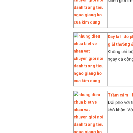
khiến giới tr
Đây là lí do 
giải thưởng 
Không chỉ bộ
ngay cả cộng
Trầm cảm - l
Đối phó với 
khó khăn. Với