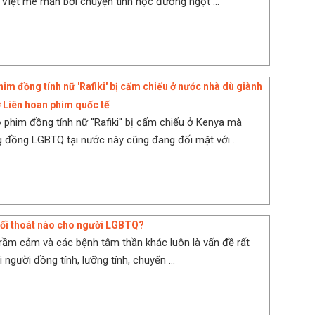
ẻ Việt mê mẫn bởi chuyện tình học đường ngọt ...
phim đồng tính nữ 'Rafiki' bị cấm chiếu ở nước nhà dù giành
ở Liên hoan phim quốc tế
 phim đồng tính nữ ''Rafiki'' bị cấm chiếu ở Kenya mà
 đồng LGBTQ tại nước này cũng đang đối mặt với ...
ối thoát nào cho người LGBTQ?
trầm cảm và các bệnh tâm thần khác luôn là vấn đề rất
 người đồng tính, lưỡng tính, chuyển ...