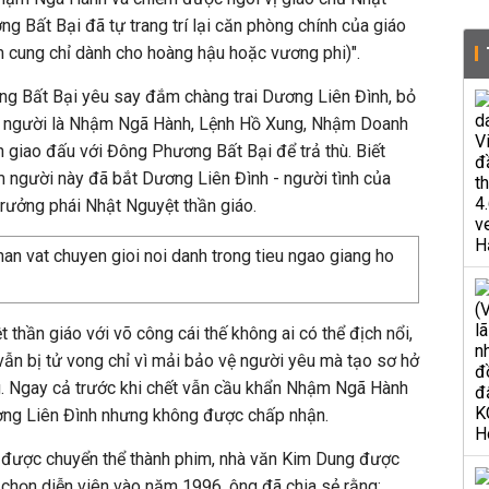
g Bất Bại đã tự trang trí lại căn phòng chính của giáo
 cung chỉ dành cho hoàng hậu hoặc vương phi)".
ơng Bất Bại yêu say đắm chàng trai Dương Liên Đình, bỏ
 4 người là Nhậm Ngã Hành, Lệnh Hồ Xung, Nhậm Doanh
giao đấu với Đông Phương Bất Bại để trả thù. Biết
 người này đã bắt Dương Liên Đình - người tình của
ưởng phái Nhật Nguyệt thần giáo.
 thần giáo với võ công cái thế không ai có thể địch nổi,
ẫn bị tử vong chỉ vì mải bảo vệ người yêu mà tạo sơ hở
g. Ngay cả trước khi chết vẫn cầu khẩn Nhậm Ngã Hành
ơng Liên Đình nhưng không được chấp nhận.
ày được chuyển thể thành phim, nhà văn Kim Dung được
 chọn diễn viên vào năm 1996, ông đã chia sẻ rằng: