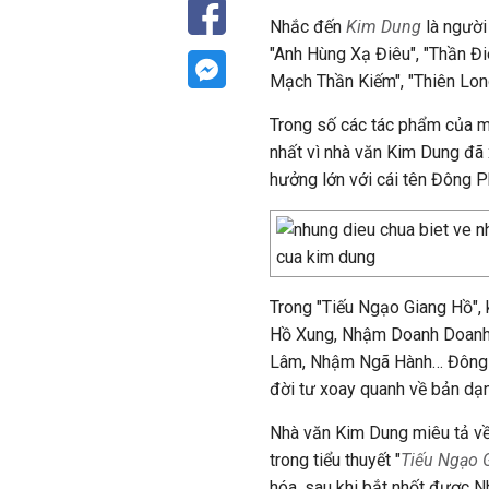
Nhắc đến
Kim Dung
là người 
"Anh Hùng Xạ Điêu", "Thần Đi
Mạch Thần Kiếm", "Thiên Long
Trong số các tác phẩm của mìn
nhất vì nhà văn Kim Dung đã
hưởng lớn với cái tên Đông 
Trong "Tiếu Ngạo Giang Hồ", 
Hồ Xung, Nhậm Doanh Doanh, 
Lâm, Nhậm Ngã Hành… Đông P
đời tư xoay quanh về bản dạn
Nhà văn Kim Dung miêu tả về
trong tiểu thuyết "
Tiếu Ngạo 
hóa, sau khi bắt nhốt được 