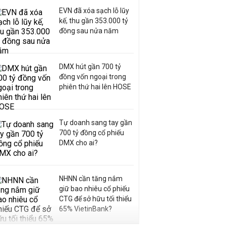
EVN đã xóa sạch lỗ lũy
kế, thu gần 353.000 tỷ
đồng sau nửa năm
DMX hút gần 700 tỷ
đồng vốn ngoại trong
phiên thứ hai lên HOSE
Tự doanh sang tay gần
700 tỷ đồng cổ phiếu
DMX cho ai?
NHNN cần tăng nắm
giữ bao nhiêu cổ phiếu
CTG để sở hữu tối thiểu
65% VietinBank?