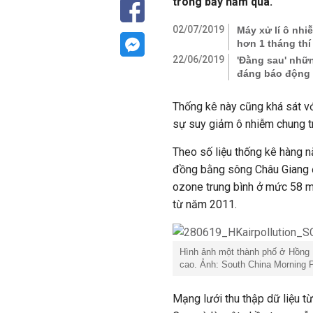
trong bảy năm qua.
02/07/2019
Máy xử lí ô nh
hơn 1 tháng thí
22/06/2019
'Đằng sau' nhữn
đáng báo động
Thống kê này cũng khá sát v
sự suy giảm ô nhiễm chung t
Theo số liệu thống kê hàng 
đồng bằng sông Châu Giang 
ozone trung bình ở mức 58 mi
từ năm 2011.
Hình ảnh một thành phố ở Hồng 
cao. Ảnh: South China Morning 
Mạng lưới thu thập dữ liệu 