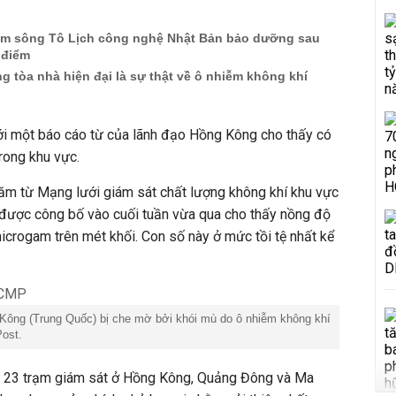
iễm sông Tô Lịch công nghệ Nhật Bản bảo dưỡng sau
 điểm
g tòa nhà hiện đại là sự thật về ô nhiễm không khí
ới một báo cáo từ của lãnh đạo Hồng Kông cho thấy có
rong khu vực.
năm từ Mạng lưới giám sát chất lượng không khí khu vực
được công bố vào cuối tuần vừa qua cho thấy nồng độ
crogam trên mét khối. Con số này ở mức tồi tệ nhất kể
Kông (Trung Quốc) bị che mờ bởi khói mù do ô nhiễm không khí
Post.
từ 23 trạm giám sát ở Hồng Kông, Quảng Đông và Ma