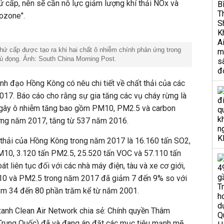
ứ cấp, nên sẽ cần nỗ lực giảm lượng khí thải NOx và
ozone".
hứ cấp được tạo ra khi hai chất ô nhiễm chính phản ứng trong
tù đọng. Ảnh: South China Morning Post.
nh đạo Hồng Kông có nêu chi tiết về chất thải của các
17. Báo cáo cho rằng sự gia tăng các vụ cháy rừng là
t gây ô nhiễm tăng bao gồm PM10, PM2.5 và carbon
ừng năm 2017, tăng từ 537 năm 2016.
 thải của Hồng Kông trong năm 2017 là 16.160 tấn SO2,
M10, 3.120 tấn PM2.5, 25.520 tấn VOC và 57.110 tấn
t liên tục đối với các nhà máy điện, tàu và xe cơ giới,
M10 và PM2.5 trong năm 2017 đã giảm 7 đến 9% so với
m 34 đến 80 phần trăm kể từ năm 2001.
anh Clean Air Network chia sẻ: Chính quyền Thâm
 Trung Quốc) đã và đang áp đặt các mục tiêu mạnh mẽ