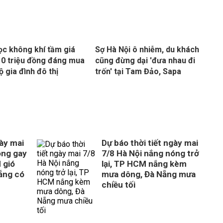
ọc không khí tầm giá
Sợ Hà Nội ô nhiễm, du khách
10 triệu đồng đáng mua
cũng đừng dại 'đưa nhau đi
ộ gia đình đô thị
trốn' tại Tam Đảo, Sapa
gày mai
Dự báo thời tiết ngày mai
óng gay
7/8 Hà Nội nắng nóng trở
 gió
lại, TP HCM nắng kèm
Nẵng có
mưa dông, Đà Nẵng mưa
chiều tối