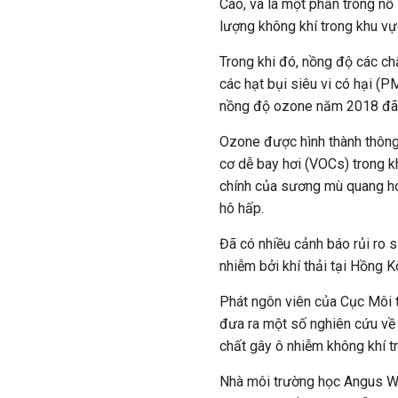
Cao, và là một phần trong nỗ
lượng không khí trong khu vự
Trong khi đó, nồng độ các ch
các hạt bụi siêu vi có hại (
nồng độ ozone năm 2018 đã 
Ozone được hình thành thông
cơ dễ bay hơi (VOCs) trong k
chính của sương mù quang hó
hô hấp.
Đã có nhiều cảnh báo rủi ro 
nhiễm bởi khí thải tại Hồng K
Phát ngôn viên của Cục Môi 
đưa ra một số nghiên cứu về 
chất gây ô nhiễm không khí t
Nhà môi trường học Angus Won