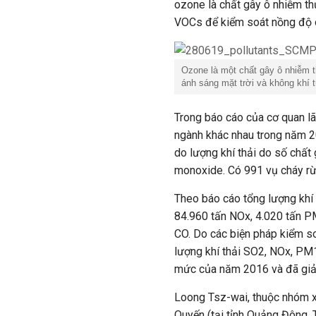
ozone là chất gây ô nhiễm th
VOCs để kiểm soát nồng độ 
Ozone là một chất gây ô nhiễm t
ánh sáng mặt trời và không khí 
Trong báo cáo của cơ quan lã
ngành khác nhau trong năm 20
do lượng khí thải do số chấ
monoxide. Có 991 vụ cháy r
Theo báo cáo tổng lượng khí
84.960 tấn NOx, 4.020 tấn P
CO. Do các biện pháp kiểm soá
lượng khí thải SO2, NOx, P
mức của năm 2016 và đã giả
Loong Tsz-wai, thuộc nhóm x
Quyến (tại tỉnh Quảng Đông,