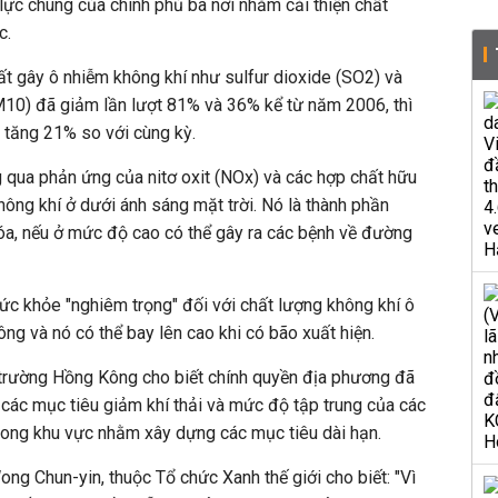
 lực chung của chính phủ ba nơi nhằm cải thiện chất
c.
ất gây ô nhiễm không khí như sulfur dioxide (SO2) và
PM10) đã giảm lần lượt 81% và 36% kể từ năm 2006, thì
tăng 21% so với cùng kỳ.
 qua phản ứng của nitơ oxit (NOx) và các hợp chất hữu
hông khí ở dưới ánh sáng mặt trời. Nó là thành phần
a, nếu ở mức độ cao có thể gây ra các bệnh về đường
sức khỏe "nghiêm trọng" đối với chất lượng không khí ô
ông và nó có thể bay lên cao khi có bão xuất hiện.
trường Hồng Kông cho biết chính quyền địa phương đã
các mục tiêu giảm khí thải và mức độ tập trung của các
rong khu vực nhằm xây dựng các mục tiêu dài hạn.
g Chun-yin, thuộc Tổ chức Xanh thế giới cho biết: "Vì