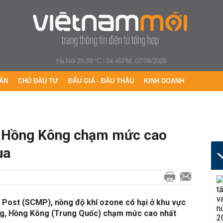
Hà Nội 25.99 °C
|
04:45PM, 07/08/2026
ÁN
CHỦ ĐẦU TƯ
ĐẤU GIÁ - ĐẤU THẦU
KINH DOANH
ại Hồng Kông chạm mức cao
ua
Post (SCMP), nồng độ khí ozone có hại ở khu vực
g, Hồng Kông (Trung Quốc) chạm mức cao nhất