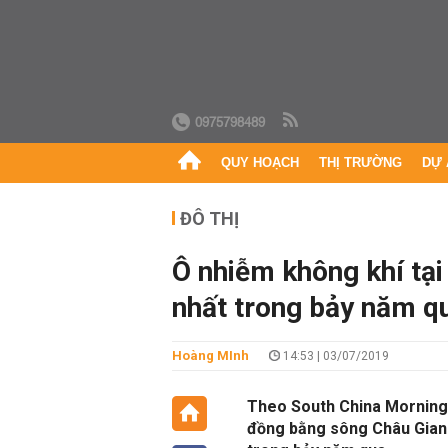
0975798489
QUY HOẠCH
THỊ TRƯỜNG
DỰ 
ĐÔ THỊ
Ô nhiễm không khí t
nhất trong bảy năm q
Hoàng MInh
14:53 | 03/07/2019
Theo South China Morning 
đồng bằng sông Châu Gian