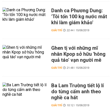
Danh ca Phương Dung:
'Tôi tốn 100 kg nước mắt
khi làm giám khảo'
GIẢI TRÍ
22:44 | 15/06/2019
Ghen tị với những mĩ
nhân Kpop sở hữu 'hông
quả táo' vạn người mê
GIẢI TRÍ
21:48 | 15/06/2019
Ba Lam Trường tiết lộ lí
do từng cấm anh theo
nghề ca hát
GIẢI TRÍ
10:12 | 15/06/2019