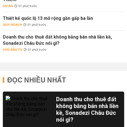
DỰ ÁN
01 phút trước
Thiết kế quốc lộ 13 mở rộng gần gấp ba lần
QUY HOẠCH
01 phút trước
Doanh thu cho thuê đất không bằng bán nhà liền kề,
Sonadezi Châu Đức nói gì?
CHỦ ĐẦU TƯ
01 phút trước
ĐỌC NHIỀU NHẤT
Doanh thu cho thuê đất
không bằng bán nhà liền
kề, Sonadezi Châu Đức
nói gì?