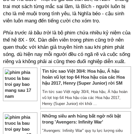
trai mọt sách từng mắc sai lầm, là Bích - người luôn bị
cho là mê muội trong tình yêu, là Nghĩa béo - cậu sinh
viên luôn mang đến tiếng cười cho xóm trọ.
Phía trước là bầu trời
là bộ phim chứa nhiều kỷ niệm của
thế hệ 8X - 9X. Dàn diễn viên trong phim cũng trở nên
quen thuộc với khán giả truyền hình sau khi phim phát
sóng, dù hiện nay mỗi người đều có ngã rẽ và cuộc sống
riêng và không phải ai cũng theo đuổi nghiệp diễn xuất.
Tin tức sao Việt 30/4: Hoa hậu, Á hậu
hoàn vũ lọt top 64 Hoa hậu của các Hoa
hậu 2017, Henry (Super Junior) rời SM
Tin tức sao Việt ngày 30/4, Hoa hậu, Á hậu hoàn
vũ lọt top 64 Hoa hậu của các Hoa hậu 2017,
Henry (Super Junior) rời khỏi ...
Những siêu anh hùng bất ngờ nổi bật
trong 'Avengers: Infinity War'
"Avengers: Infinity War" quy tụ lực lượng siêu