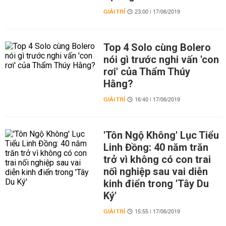
GIẢI TRÍ
23:00 | 17/06/2019
Top 4 Solo cùng Bolero
nói gì trước nghi vấn 'con
rơi' của Thẩm Thúy
Hằng?
GIẢI TRÍ
16:40 | 17/06/2019
'Tôn Ngộ Không' Lục Tiểu
Linh Đồng: 40 năm trăn
trở vì không có con trai
nối nghiệp sau vai diễn
kinh điển trong 'Tây Du
Ký'
GIẢI TRÍ
15:55 | 17/06/2019