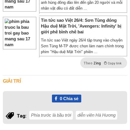
anh hùng đông đảo lên đến gần 20 người và mỗi
nhân vật đều có đất diễn ...
Tin tức sao Việt 26/4: Sơn Tùng đóng
Hậu duệ Mặt Trời, 'Avengers: Infinity' bị
giới phê bình chê bai
Tin tức sao Việt ngày 26/4 tập trung vào chuyện
Sơn Tùng M-TP được chọn làm nam chính trong
phim "Hậu duệ Mặt Trời" phiên ...
Theo
Zing
Copy link
GIẢI TRÍ
0
Chia sẻ
Phía trước là bầu trời
diễn viên Hà Hương
Tag: