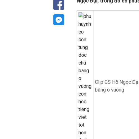
Ngọc Đại, trong đó có phư
Clip GS Hồ Ngọc Đại
bằng ô vuông