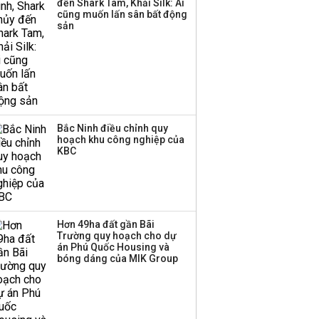
đến Shark Tam, Khải Silk: Ai
cũng muốn lấn sân bất động
Thị trường thường
sản
‘phất lên’ trong tháng 8,
nhóm ngành nào có
tiềm năng dẫn sóng?
Bắc Ninh điều chỉnh quy
hoạch khu công nghiệp của
KBC
Hơn 49ha đất gần Bãi
Trường quy hoạch cho dự
án Phú Quốc Housing và
bóng dáng của MIK Group