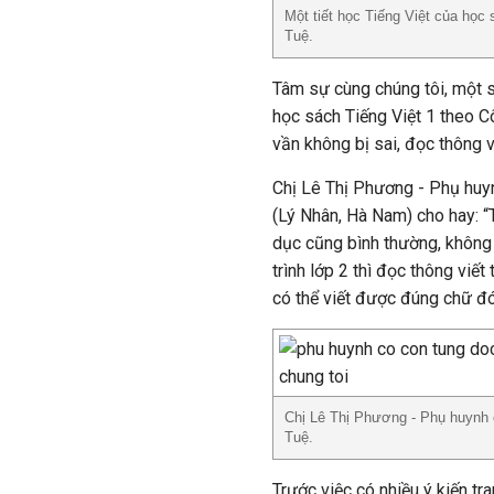
Một tiết học Tiếng Việt của học
Tuệ.
Tâm sự cùng chúng tôi, một s
học sách Tiếng Việt 1 theo 
vần không bị sai, đọc thông và
Chị Lê Thị Phương - Phụ huyn
(Lý Nhân, Hà Nam) cho hay: “
dục cũng bình thường, không 
trình lớp 2 thì đọc thông viết 
có thể viết được đúng chữ đó
Chị Lê Thị Phương - Phụ huynh 
Tuệ.
Trước việc có nhiều ý kiến tr