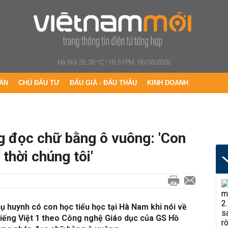
Hà Nội 25.39 °C
|
10:51PM, 06/08/2026
ÁN
CHỦ ĐẦU TƯ
ĐẤU GIÁ - ĐẤU THẦU
KINH DOANH
g đọc chữ bằng ô vuông: 'Con
 thời chúng tôi'
ụ huynh có con học tiểu học tại Hà Nam khi nói về
Tiếng Việt 1 theo Công nghệ Giáo dục của GS Hồ