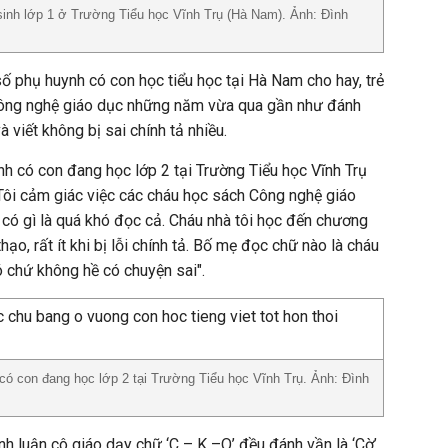
 sinh lớp 1 ở Trường Tiểu học Vĩnh Trụ (Hà Nam). Ảnh: Đình
ố phụ huynh có con học tiểu học tại Hà Nam cho hay, trẻ
Công nghệ giáo dục những năm vừa qua gần như đánh
 viết không bị sai chính tả nhiều.
h có con đang học lớp 2 tại Trường Tiểu học Vĩnh Trụ
Tôi cảm giác việc các cháu học sách Công nghệ giáo
có gì là quá khó đọc cả. Cháu nhà tôi học đến chương
thạo, rất ít khi bị lỗi chính tả. Bố mẹ đọc chữ nào là cháu
 chứ không hề có chuyện sai".
có con đang học lớp 2 tại Trường Tiểu học Vĩnh Trụ. Ảnh: Đình
anh luận cô giáo dạy chữ ‘C – K –Q’ đều đánh vần là ‘Cờ’,