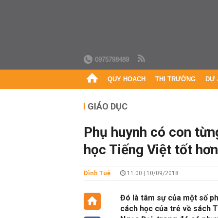
0975798489
QUY HOẠCH
THỊ TRƯỜNG
DỰ 
GIÁO DỤC
Phụ huynh có con từn
học Tiếng Việt tốt hơn
Đình Tuệ
11:00 | 10/09/2018
Đó là tâm sự của một số ph
cách học của trẻ về sách 