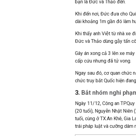
bạn là Đức và Thảo đến.
Khi đến nơi, Đức đưa cho Quốc 
dài khoảng 1m gần đó làm hu
Khi thấy anh Việt từ nhà xe 
Đức và Thảo dùng gậy tấn 
Gây án xong cả 3 lên xe máy t
cấp cứu nhưng đã tử vong.
Ngay sau đó, cơ quan chức năng đ
chức truy bắt Quốc hiện đan
3.
Bắt nhóm nghi phạm
Ngày 11/12, Công an TP.Quy N
(20 tuổi), Nguyễn Nhật Niên (
tuổi, cùng ở TX.An Khê, Gia L
trái pháp luật và cưỡng dâm 