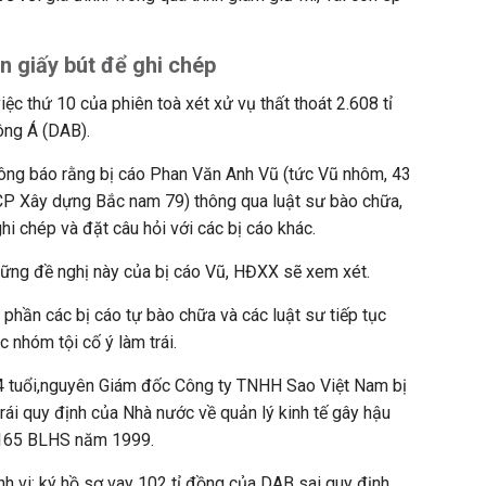
in giấy bút để ghi chép
ệc thứ 10 của phiên toà xét xử vụ thất thoát 2.608 tỉ
ông Á (DAB).
hông báo rằng bị cáo Phan Văn Anh Vũ (tức Vũ nhôm, 43
 CP Xây dựng Bắc nam 79) thông qua luật sư bào chữa,
 ghi chép và đặt câu hỏi với các bị cáo khác.
hững đề nghị này của bị cáo Vũ, HĐXX sẽ xem xét.
i phần các bị cáo tự bào chữa và các luật sư tiếp tục
 nhóm tội cố ý làm trái.
4 tuổi,nguyên Giám đốc Công ty TNHH Sao Việt Nam bị
rái quy định của Nhà nước về quản lý kinh tế gây hậu
 165 BLHS năm 1999.
h vi: ký hồ sơ vay 102 tỉ đồng của DAB sai quy định,