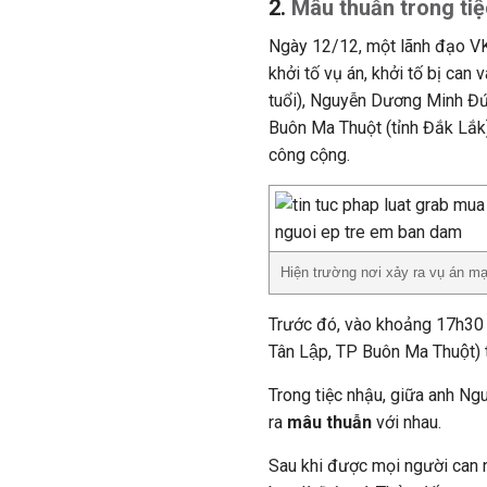
2.
Mâu thuẫn trong tiệ
Ngày 12/12, một lãnh đạo VK
khởi tố vụ án, khởi tố bị ca
tuổi), Nguyễn Dương Minh Đức
Buôn Ma Thuột (tỉnh Đắk Lắk) 
công cộng.
Hiện trường nơi xảy ra vụ án m
Trước đó, vào khoảng 17h30 n
Tân Lập, TP Buôn Ma Thuột) tổ
Trong tiệc nhậu, giữa anh Ngu
ra
mâu thuẫn
với nhau.
Sau khi được mọi người can ng