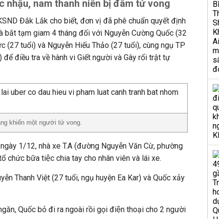
c nhậu, nam thanh niên bị đâm tử vong
SND Đắk Lắk cho biết, đơn vị đã phê chuẩn quyết định
n và bắt tạm giam 4 tháng đối với Nguyễn Cường Quốc (32
 (27 tuổi) và Nguyễn Hiếu Thảo (27 tuổi), cùng ngụ TP
để điều tra về hành vi Giết người và Gây rối trật tự
ạng khiến một người tử vong.
gày 1/12, nhà xe T.A (đường Nguyễn Văn Cừ, phường
 chức bữa tiệc chia tay cho nhân viên và lái xe.
yễn Thanh Việt (27 tuổi, ngụ huyện Ea Kar) và Quốc xảy
ăn, Quốc bỏ đi ra ngoài rồi gọi điện thoại cho 2 người