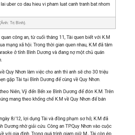
Ảnh: Trị Bình).
quan công an, từ cuối tháng 11, Tài quen biết với K.M
qua mạng xã hội. Trong thời gian quen nhau, K.M đã tâm
 karaoke ở tỉnh Bình Dương và đang nợ một chủ quán
n.
về Quy Nhơn làm việc cho anh thì anh sẽ cho 30 triệu
M hẹn gặp Tài tại Bình Dương để cùng về Quy Nhơn.
 theo Niên, Vỹ đến Bến xe Bình Dương để đón K.M. Trên
, súng mang theo khống chế K.M về Quy Nhơn để bán
 ngày 8/12, lợi dụng Tài và đồng phạm sơ hở, K.M đã
ình Dương nhờ giải cứu. Công an TP.Quy Nhơn vào cuộc
về với gia đình. Trong quá trình giam giữ M., Tài còn ép