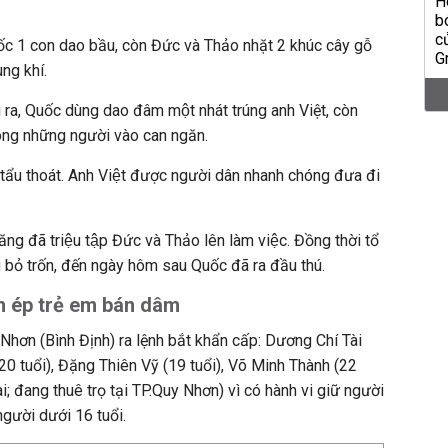
1 con dao bầu, còn Đức và Thảo nhặt 2 khúc cây gỗ
ng khí.
đi ra, Quốc dùng dao đâm một nhát trúng anh Việt, còn
công những người vào can ngăn.
ẩu thoát. Anh Việt được người dân nhanh chóng đưa đi
ã triệu tập Đức và Thảo lên làm việc. Đồng thời tổ
g bỏ trốn, đến ngày hôm sau Quốc đã ra đầu thú.
 ép trẻ em bán dâm
hơn (Bình Định) ra lệnh bắt khẩn cấp: Dương Chí Tài
20 tuổi), Đặng Thiên Vỹ (19 tuổi), Võ Minh Thành (22
ai; đang thuê trọ tại TP.Quy Nhơn) vì có hành vi giữ người
người dưới 16 tuổi.