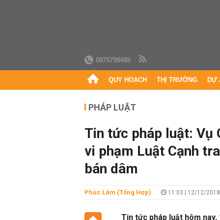
0975798489
QUY HOẠCH
THỊ TRƯỜNG
DỰ 
PHÁP LUẬT
Tin tức pháp luật: Vụ
vi phạm Luật Cạnh tr
bán dâm
Phúc Lâm (tổng Hợp)
11:03 | 12/12/2018
Tin tức pháp luật hôm nay, 