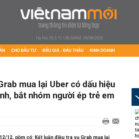
Hà Nội 35.5 °C
|
06:50AM, 08/08/2026
ÁN
CHỦ ĐẦU TƯ
ĐẤU GIÁ - ĐẤU THẦU
KINH DOANH
 Grab mua lại Uber có dấu hiệu
anh, bắt nhóm người ép trẻ em
12/12, gồm có: Kết luận điều tra vụ Grab mua lại