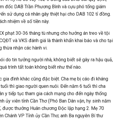
iám đốc DAB Trần Phương Bình và cựu phó tổng giám
n sử dụng cá nhân gây thiệt hại cho DAB 102 tỉ đồng.
rách nhiệm về số tiền này.
X phạt 30-36 tháng tù nhưng cho hưởng án treo về tội
 CQĐT và VKS đánh giá là thành khẩn khai báo và cho tại
g thừa nhận các hành vi.
ói do tin tưởng người nhà, không biết sẽ gây ra hậu quả,
uá trình tất toán không biết như thế nào.
c gia đình khác cũng đặc biệt. Cha mẹ bị cáo đi kháng
tuổi thì giao người quen nuôi. Đến năm 6 tuổi thì cha
ân y tiếp tục tham gia cách mạng cho đến ngày thống
Tỉnh ủy viên tỉnh Cần Thơ (Phó Ban Dân vận, hy sinh năm
sĩ, được thưởng Huân chương Độc lập hạng 2. Mẹ 70
ên Chánh VP Tỉnh ủy Cần Thơ; anh Ba nguyên Bí thư