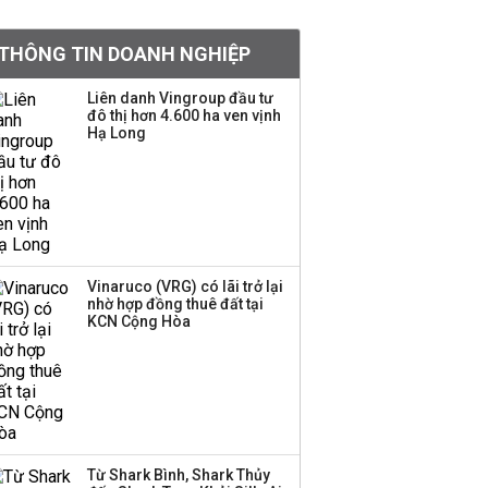
khoản
THÔNG TIN DOANH NGHIỆP
Quy hoạch 4 khu lấn
biển ở Phú Quốc
Liên danh Vingroup đầu tư
đô thị hơn 4.600 ha ven vịnh
Hạ Long
Một thương hiệu thời
trang Việt đóng cửa
sau 5 năm hoạt động,
thanh lý toàn bộ cửa
hàng
Vinaruco (VRG) có lãi trở lại
nhờ hợp đồng thuê đất tại
Dự án Sheraton Phú
KCN Cộng Hòa
Quốc bị buộc chấm dứt
hoạt động
Công ty 100 tỷ của
Huấn Hoa Hồng bỗng
Từ Shark Bình, Shark Thủy
dưng ‘biến mất’, một