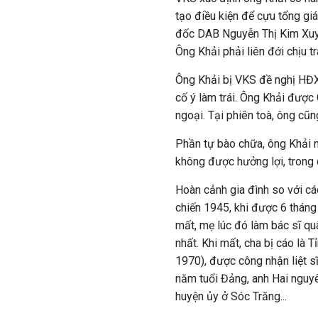
tạo điều kiện để cựu tổng g
đốc DAB Nguyễn Thị Kim Xuyế
Ông Khải phải liên đới chịu t
Ông Khải bị VKS đề nghị HĐX
cố ý làm trái. Ông Khải được
ngoại. Tại phiên toà, ông cũn
Phần tự bào chữa, ông Khải n
không được hưởng lợi, trong q
Hoàn cảnh gia đình so với cá
chiến 1945, khi được 6 tháng 
mất, mẹ lúc đó làm bác sĩ qu
nhất. Khi mất, cha bị cáo là 
1970), được công nhận liệt 
năm tuổi Đảng, anh Hai nguy
huyện ủy ở Sóc Trăng...