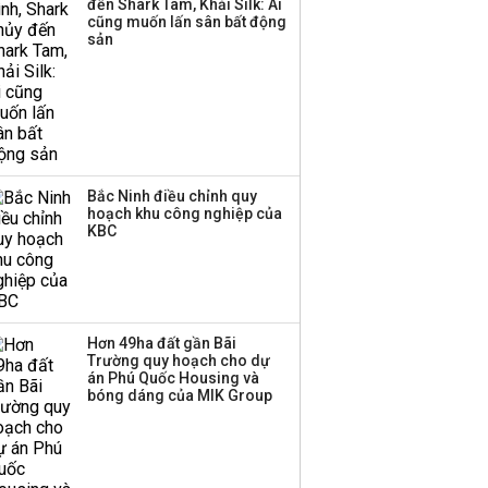
đến Shark Tam, Khải Silk: Ai
công ty khác đã giải thể
cũng muốn lấn sân bất động
sản
Bắc Ninh điều chỉnh quy
hoạch khu công nghiệp của
KBC
Hơn 49ha đất gần Bãi
Trường quy hoạch cho dự
án Phú Quốc Housing và
bóng dáng của MIK Group