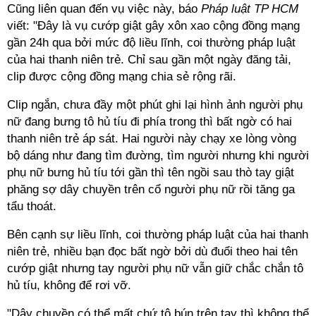
Cũng liên quan đến vụ việc này, báo
Pháp luật TP HCM
viết: "Đây là vụ cướp giật gây xôn xao cộng đồng mạng
gần 24h qua bởi mức độ liều lĩnh, coi thường pháp luật
của hai thanh niên trẻ. Chỉ sau gần một ngày đăng tải,
clip được cộng đồng mạng chia sẻ rộng rãi.
Clip ngắn, chưa đầy một phút ghi lại hình ảnh người phụ
nữ đang bưng tô hủ tíu đi phía trong thì bất ngờ có hai
thanh niên trẻ áp sát. Hai người này chạy xe lòng vòng
bộ dáng như đang tìm đường, tìm người nhưng khi người
phụ nữ bưng hủ tíu tới gần thì tên ngồi sau thò tay giật
phăng sợ dây chuyền trên cổ người phụ nữ rồi tăng ga
tẩu thoát.
Bên cạnh sự liều lĩnh, coi thường pháp luật của hai thanh
niên trẻ, nhiều bạn đọc bất ngờ bởi dù đuổi theo hai tên
cướp giật nhưng tay người phụ nữ vẫn giữ chắc chắn tô
hủ tíu, không để rơi vỡ.
"Dây chuyền có thể mất chứ tô bún trên tay thì không thể