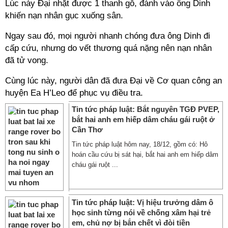
Lúc này Đại nhặt được 1 thanh gỗ, đánh vào ông Dinh
khiến nạn nhân gục xuống sân.
Ngay sau đó, mọi người nhanh chóng đưa ông Dinh đi
cấp cứu, nhưng do vết thương quá nặng nên nạn nhân
đã tử vong.
Cùng lúc này, người dân đã đưa Đại về Cơ quan công an
huyện Ea H’Leo để phục vụ điều tra.
Tin tức pháp luật: Bắt nguyên TGĐ PVEP,
bắt hai anh em hiếp dâm cháu gái ruột ở
Cần Thơ
Tin tức pháp luật hôm nay, 18/12, gồm có: Hô
hoán cầu cứu bị sát hại, bắt hai anh em hiếp dâm
cháu gái ruột ...
Tin tức pháp luật: Vị hiệu trưởng dâm ô
học sinh từng nói về chống xâm hại trẻ
em, chủ nợ bị bắn chết vì đòi tiền