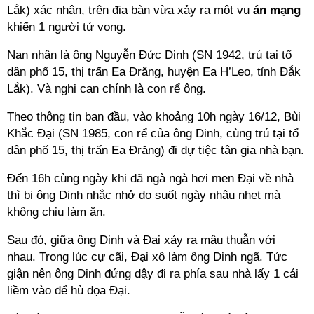
Lắk) xác nhận, trên địa bàn vừa xảy ra một vụ
án mạng
khiến 1 người tử vong.
Nạn nhân là ông Nguyễn Đức Dinh (SN 1942, trú tại tổ
dân phố 15, thị trấn Ea Đrăng, huyện Ea H’Leo, tỉnh Đắk
Lắk). Và nghi can chính là con rể ông.
Theo thông tin ban đầu, vào khoảng 10h ngày 16/12, Bùi
Khắc Đại (SN 1985, con rể của ông Dinh, cùng trú tại tổ
dân phố 15, thị trấn Ea Đrăng) đi dự tiệc tân gia nhà bạn.
Đến 16h cùng ngày khi đã ngà ngà hơi men Đại về nhà
thì bị ông Dinh nhắc nhở do suốt ngày nhậu nhẹt mà
không chịu làm ăn.
Sau đó, giữa ông Dinh và Đại xảy ra mâu thuẫn với
nhau. Trong lúc cự cãi, Đại xô làm ông Dinh ngã. Tức
giận nên ông Dinh đứng dậy đi ra phía sau nhà lấy 1 cái
liềm vào để hù dọa Đại.