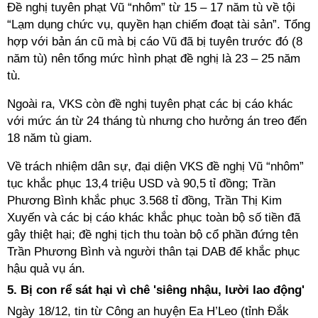
Đề nghị tuyên phạt Vũ “nhôm” từ 15 – 17 năm tù về tội
“Lạm dụng chức vụ, quyền hạn chiếm đoạt tài sản”. Tổng
hợp với bản án cũ mà bị cáo Vũ đã bị tuyên trước đó (8
năm tù) nên tổng mức hình phạt đề nghị là 23 – 25 năm
tù.
Ngoài ra, VKS còn đề nghị tuyên phạt các bị cáo khác
với mức án từ 24 tháng tù nhưng cho hưởng án treo đến
18 năm tù giam.
Về trách nhiệm dân sự, đại diện VKS đề nghị Vũ “nhôm”
tục khắc phục 13,4 triệu USD và 90,5 tỉ đồng; Trần
Phương Bình khắc phục 3.568 tỉ đồng, Trần Thị Kim
Xuyến và các bị cáo khác khắc phục toàn bộ số tiền đã
gây thiệt hại; đề nghị tịch thu toàn bộ cổ phần đứng tên
Trần Phương Bình và người thân tại DAB để khắc phục
hậu quả vụ án.
5.
Bị con rể sát hại vì chê 'siêng nhậu, lười lao động'
Ngày 18/12, tin từ Công an huyện Ea H’Leo (tỉnh Đắk