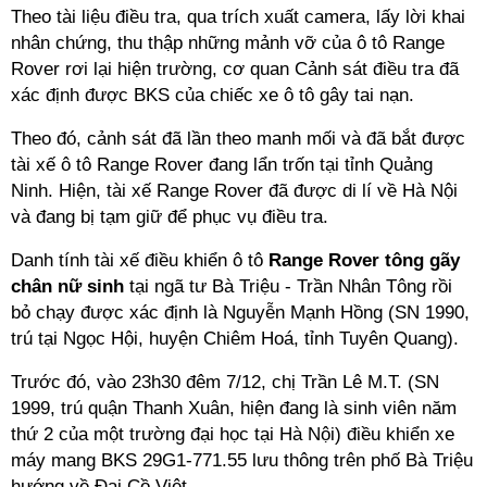
Theo tài liệu điều tra, qua trích xuất camera, lấy lời khai
nhân chứng, thu thập những mảnh vỡ của ô tô Range
Rover rơi lại hiện trường, cơ quan Cảnh sát điều tra đã
xác định được BKS của chiếc xe ô tô gây tai nạn.
Theo đó, cảnh sát đã lần theo manh mối và đã bắt được
tài xế ô tô Range Rover đang lẩn trốn tại tỉnh Quảng
Ninh. Hiện, tài xế Range Rover đã được di lí về Hà Nội
và đang bị tạm giữ để phục vụ điều tra.
Danh tính tài xế điều khiển ô tô
Range Rover tông gãy
chân nữ sinh
tại ngã tư Bà Triệu - Trần Nhân Tông rồi
bỏ chạy được xác định là Nguyễn Mạnh Hồng (SN 1990,
trú tại Ngọc Hội, huyện Chiêm Hoá, tỉnh Tuyên Quang).
Trước đó, vào 23h30 đêm 7/12, chị Trần Lê M.T. (SN
1999, trú quận Thanh Xuân, hiện đang là sinh viên năm
thứ 2 của một trường đại học tại Hà Nội) điều khiển xe
máy mang BKS 29G1-771.55 lưu thông trên phố Bà Triệu
hướng về Đại Cồ Việt.