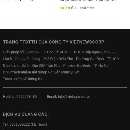
DỰ ÁN
01 phút trước
TRANG TTĐTTH CỦA CÔNG TY VIETNEWSCORP
Giấy phép số 3324/GP-TTĐT do Sở VH&TT TPHCM cấp ngày 20/3/2026
Lầu 5 - Compa Building - 293 Điện Biên Phủ - Phường Gia Định - TP.HCM
Chi nhánh:
Số 5 - Khu 38A Trần Phú - Phường Ba Đình - TP. Hà Nội
Chịu trách nhiệm nội dung:
Nguyễn Minh Quyết
Trách nhiệm về thông tin
Hotline:
0975798489
Email:
info@vietnammoi.vn
DỊCH VỤ QUẢNG CÁO:
Tel:
0931589222 (Ms Ngọc)