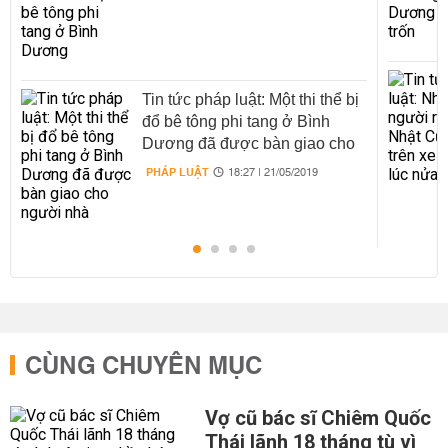
Tin tức pháp luật: Một thi thể bị
đổ bê tông phi tang ở Bình
Dương đã được bàn giao cho
người nhà
PHÁP LUẬT
18:27 | 21/05/2019
CÙNG CHUYÊN MỤC
Vợ cũ bác sĩ Chiêm Quốc
Thái lãnh 18 tháng tù vì