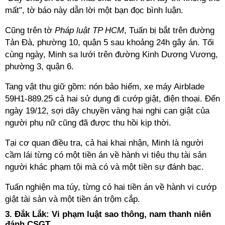
mất", tờ báo này dẫn lời một bạn đọc bình luận.
Cũng trên tờ
Pháp luật TP HCM
, Tuấn bị bắt trên đường
Tản Đà, phường 10, quận 5 sau khoảng 24h gây án. Tối
cùng ngày, Minh sa lưới trên đường Kinh Dương Vương,
phường 3, quận 6.
Tang vật thu giữ gồm: nón bảo hiểm, xe máy Airblade
59H1-889.25 cả hai sử dụng đi cướp giật, điện thoại. Đến
ngày 19/12, sợi dây chuyền vàng hai nghi can giật của
người phụ nữ cũng đã được thu hồi kịp thời.
Tại cơ quan điều tra, cả hai khai nhận, Minh là người
cầm lái từng có một tiền án về hành vi tiêu thụ tài sản
người khác phạm tội mà có và một tiền sự đánh bạc.
Tuấn nghiện ma túy, từng có hai tiền án về hành vi cướp
giật tài sản và một tiền án trộm cắp.
3.
Đắk Lắk: Vi phạm luật sao thông, nam thanh niên
đánh CSGT