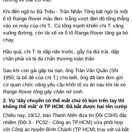
Khi đến ngã tư Bà Triệu - Trần Nhân Tông bất ngờ bị một
ô tô Range Rover màu đen- trắng vượt đèn đỏ tông thẳng
vào xe máy của chị T.. Cú tông mạnh khiến chị T. văng
xuống đường, còn tài xế xe ô tô Range Rover tăng ga bỏ
chạy.
Hậu quả, chị T. bị dập não trước, gẫy lìa đùi trái, dập
chân phải và bị đa chấn thương toàn thân
Sau khi con gái gặp tai nạn, ông Trần Văn Quân (SN
1950, là bố đẻ của chị T.) cho biết, ông đã làm đơn gửi
cơ quan chức năng yêu cầu khởi tố vụ án sau khi lái xe
Range Rover tông gãy chân nữ sinh
.
2.
Vụ 'dây chuyền có thể mất chứ tô bún trên tay thì
không thể mất' ở TP HCM: Đã bắt được hai tên cướp
Chiều nay, 19/12, báo
Thanh Niên
đưa tin Đội CSHS đặc
nhiệm (Đội 3 - PC02 - Công an TP.HCM) vừa phối hợp
với Công an huyện Bình Chánh (TP HCM) truy xét và bắt