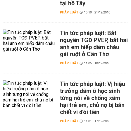
tại hồ Tây
PHÁP LUẬT
10:19 | 21/12/2018
Tin tức pháp luật: Bắt
nguyên TGĐ PVEP, bắt hai
anh em hiếp dâm cháu
gái ruột ở Cần Thơ
PHÁP LUẬT
11:05 | 18/12/2018
Tin tức pháp luật: Vị hiệu
trưởng dâm ô học sinh
từng nói về chống xâm
hại trẻ em, chủ nợ bị bắn
chết vì đòi tiền
PHÁP LUẬT
11:01 | 17/12/2018