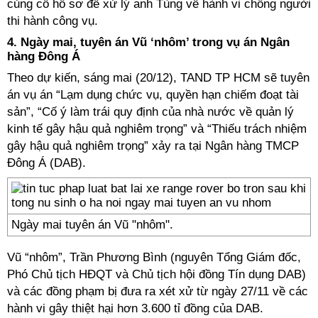
củng cố hồ sơ để xử lý anh Tùng về hành vi chống người
thi hành công vụ.
4.
Ngày mai, tuyên án Vũ ‘nhôm’ trong vụ án Ngân
hàng Đông Á
Theo dự kiến, sáng mai (20/12), TAND TP HCM sẽ tuyên
án vụ án “Lạm dụng chức vụ, quyền hạn chiếm đoạt tài
sản”, “Cố ý làm trái quy định của nhà nước về quản lý
kinh tế gây hậu quả nghiêm trọng” và “Thiếu trách nhiệm
gây hậu quả nghiêm trọng” xảy ra tại Ngân hàng TMCP
Đông Á (DAB).
Ngày mai tuyên án Vũ "nhôm".
Vũ “nhôm”, Trần Phương Bình (nguyên Tổng Giám đốc,
Phó Chủ tịch HĐQT và Chủ tịch hội đồng Tín dụng DAB)
và các đồng phạm bị đưa ra xét xử từ ngày 27/11 về các
hành vi gây thiệt hại hơn 3.600 tỉ đồng của DAB.