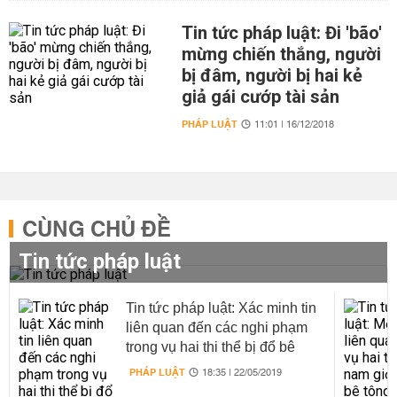
Tin tức pháp luật: Đi 'bão'
mừng chiến thắng, người
bị đâm, người bị hai kẻ
giả gái cướp tài sản
PHÁP LUẬT
11:01 | 16/12/2018
CÙNG CHỦ ĐỀ
Tin tức pháp luật
Tin tức pháp luật: Xác minh tin
liên quan đến các nghi phạm
trong vụ hai thi thể bị đổ bê
tông phi tang ở Bình Dương
PHÁP LUẬT
18:35 | 22/05/2019