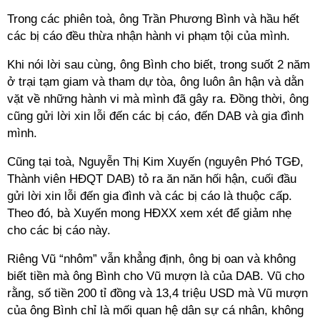
Trong các phiên toà, ông Trần Phương Bình và hầu hết
các bị cáo đều thừa nhận hành vi phạm tội của mình.
Khi nói lời sau cùng, ông Bình cho biết, trong suốt 2 năm
ở trại tạm giam và tham dự tòa, ông luôn ân hận và dằn
vặt về những hành vi mà mình đã gây ra. Đồng thời, ông
cũng gửi lời xin lỗi đến các bị cáo, đến DAB và gia đình
mình.
Cũng tại toà, Nguyễn Thị Kim Xuyến (nguyên Phó TGĐ,
Thành viên HĐQT DAB) tỏ ra ăn năn hối hận, cuối đầu
gửi lời xin lỗi đến gia đình và các bị cáo là thuộc cấp.
Theo đó, bà Xuyến mong HĐXX xem xét để giảm nhẹ
cho các bị cáo này.
Riêng Vũ “nhôm” vẫn khẳng định, ông bị oan và không
biết tiền mà ông Bình cho Vũ mượn là của DAB. Vũ cho
rằng, số tiền 200 tỉ đồng và 13,4 triệu USD mà Vũ mượn
của ông Bình chỉ là mối quan hệ dân sự cá nhân, không