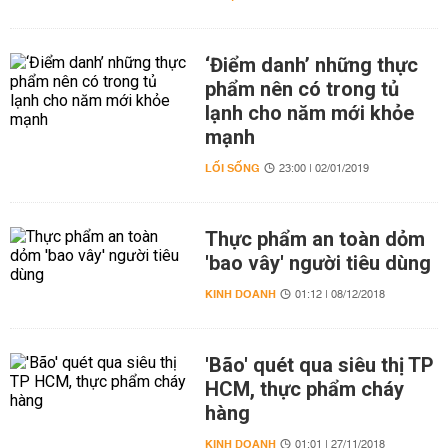
‘Điểm danh’ những thực
phẩm nên có trong tủ
lạnh cho năm mới khỏe
mạnh
LỐI SỐNG
23:00 | 02/01/2019
Thực phẩm an toàn dỏm
'bao vây' người tiêu dùng
KINH DOANH
01:12 | 08/12/2018
'Bão' quét qua siêu thị TP
HCM, thực phẩm cháy
hàng
KINH DOANH
01:01 | 27/11/2018