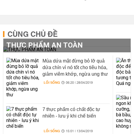
CÙNG CHỦ ĐỀ
THỰC PHẨM AN TOÀN
Mùa dứa mật đừng bỏ lỡ quả
dứa chín vì nó tốt cho tiêu hóa,
giảm viêm khớp, ngừa ung thư
LỐI SỐNG
06:20 | 28/04/2019
7 thực phẩm có chất độc tự
nhiên - lưu ý khi chế biến
LỐI SỐNG
15:01 | 13/04/2019