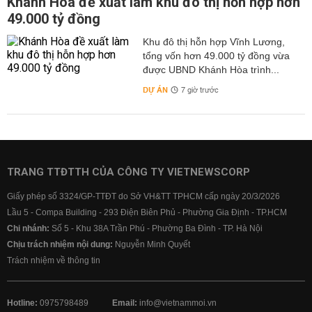
Khánh Hòa đề xuất làm khu đô thị hỗn hợp hơn
49.000 tỷ đồng
Khu đô thị hỗn hợp Vĩnh Lương,
tổng vốn hơn 49.000 tỷ đồng vừa
được UBND Khánh Hòa trình...
DỰ ÁN
7 giờ trước
TRANG TTĐTTH CỦA CÔNG TY VIETNEWSCORP
Giấy phép số 3324/GP-TTĐT do Sở VH&TT TPHCM cấp ngày 20/3/2026
Lầu 5 - Compa Building - 293 Điện Biên Phủ - Phường Gia Định - TP.HCM
Chi nhánh:
Số 5 - Khu 38A Trần Phú - Phường Ba Đình - TP. Hà Nội
Chịu trách nhiệm nội dung:
Nguyễn Minh Quyết
Trách nhiệm về thông tin
Hotline:
0975798489
Email:
info@vietnammoi.vn