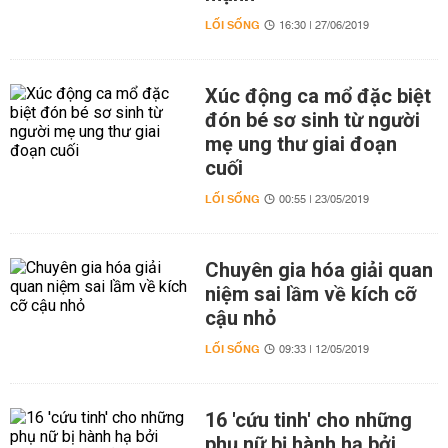
LỐI SỐNG
16:30 | 27/06/2019
Xúc động ca mổ đặc biệt
đón bé sơ sinh từ người
mẹ ung thư giai đoạn
cuối
LỐI SỐNG
00:55 | 23/05/2019
Chuyên gia hóa giải quan
niệm sai lầm về kích cỡ
cậu nhỏ
LỐI SỐNG
09:33 | 12/05/2019
16 'cứu tinh' cho những
phụ nữ bị hành hạ bởi