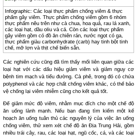
Infographic: Các loại thực phẩm chống viêm & thực
phẩm gây viêm. Thực phẩm chống viêm gồm 6 nhóm
thực phẩm nêu trên như cà chua, hoa quả, rau lá xanh,
các loại hạt, dầu oliu và cá. Còn các loại thực phẩm
gây viêm gồm có đồ ăn chiên rán, nước ngọt có ga,
thực phẩm giàu carbonhydrate (carb) hay tinh bột tinh
chế, mỡ lợn và thịt chế biến sẵn.
Các nghiên cứu cũng đã tìm thấy mối liên quan giữa các
loại hạt với các dấu hiệu giảm viêm và giảm nguy cơ
bệnh tim mạch và tiểu đường. Cà phê, trong đó có chứa
polyphenol và các hợp chất chống viêm khác, có thể bảo
vệ chống lại viêm nhiễm cũng cho kết quả tốt.
Để giảm mức độ viêm, nhằm mục đích cho một chế độ
ăn uống lành mạnh. Nếu bạn đang tìm kiếm một kế
hoạch ăn uống tuân thủ các nguyên lý của việc ăn uống
chống viêm, thử xem xét chế độ ăn Địa Trung Hải, gồm
nhiều trái cây, rau, các loại hạt, ngũ cốc, cá, và các loại