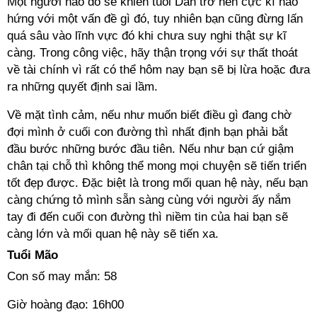
Một người nào đó sẽ khiến tuổi Dần trở nên cực kì hào
hứng với một vấn đề gì đó, tuy nhiên bạn cũng đừng lấn
quá sâu vào lĩnh vực đó khi chưa suy nghi thật sự kĩ
càng. Trong công việc, hãy thận trọng với sự thất thoát
về tài chính vì rất có thể hôm nay bạn sẽ bị lừa hoặc đưa
ra những quyết định sai lầm.
Về mặt tình cảm, nếu như muốn biết điều gì đang chờ
đợi mình ở cuối con đường thì nhất định bạn phải bắt
đầu bước những bước đầu tiên. Nếu như bạn cứ giậm
chân tại chỗ thì không thể mong mọi chuyện sẽ tiến triển
tốt đẹp được. Đặc biệt là trong mối quan hệ này, nếu bạn
càng chứng tỏ mình sẵn sàng cùng với người ấy nắm
tay đi đến cuối con đường thì niềm tin của hai bạn sẽ
càng lớn và mối quan hệ này sẽ tiến xa.
Tuổi Mão
Con số may mắn: 58
Giờ hoàng đạo: 16h00