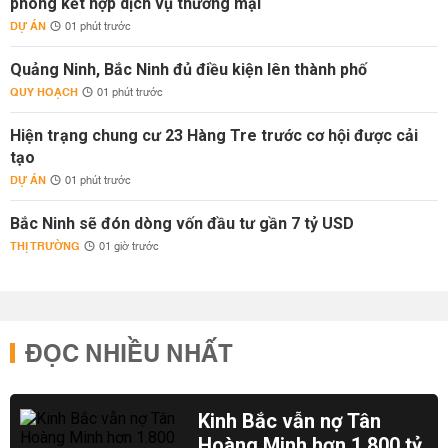
phòng kết hợp dịch vụ thương mại
DỰ ÁN
01 phút trước
Quảng Ninh, Bắc Ninh đủ điều kiện lên thành phố
QUY HOẠCH
01 phút trước
Hiện trạng chung cư 23 Hàng Tre trước cơ hội được cải
tạo
DỰ ÁN
01 phút trước
Bắc Ninh sẽ đón dòng vốn đầu tư gần 7 tỷ USD
THỊ TRƯỜNG
01 giờ trước
ĐỌC NHIỀU NHẤT
Kinh Bắc vẫn nợ Tân
Hoàng Minh hơn 1.800 tỷ