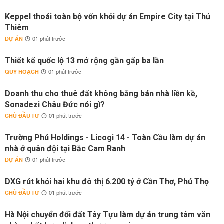
Keppel thoái toàn bộ vốn khỏi dự án Empire City tại Thủ
Thiêm
DỰ ÁN
01 phút trước
Thiết kế quốc lộ 13 mở rộng gần gấp ba lần
QUY HOẠCH
01 phút trước
Doanh thu cho thuê đất không bằng bán nhà liền kề,
Sonadezi Châu Đức nói gì?
CHỦ ĐẦU TƯ
01 phút trước
Trường Phú Holdings - Licogi 14 - Toàn Cầu làm dự án
nhà ở quân đội tại Bắc Cam Ranh
DỰ ÁN
01 phút trước
DXG rút khỏi hai khu đô thị 6.200 tỷ ở Cần Thơ, Phú Thọ
CHỦ ĐẦU TƯ
01 phút trước
Hà Nội chuyển đổi đất Tây Tựu làm dự án trung tâm văn