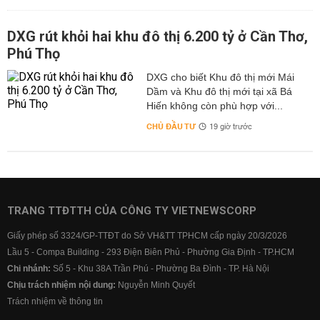
DXG rút khỏi hai khu đô thị 6.200 tỷ ở Cần Thơ,
Phú Thọ
DXG cho biết Khu đô thị mới Mái
Dầm và Khu đô thị mới tại xã Bá
Hiến không còn phù hợp với...
CHỦ ĐẦU TƯ
19 giờ trước
TRANG TTĐTTH CỦA CÔNG TY VIETNEWSCORP
Giấy phép số 3324/GP-TTĐT do Sở VH&TT TPHCM cấp ngày 20/3/2026
Lầu 5 - Compa Building - 293 Điện Biên Phủ - Phường Gia Định - TP.HCM
Chi nhánh:
Số 5 - Khu 38A Trần Phú - Phường Ba Đình - TP. Hà Nội
Chịu trách nhiệm nội dung:
Nguyễn Minh Quyết
Trách nhiệm về thông tin