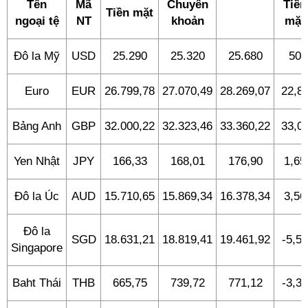
Tên
Mã
Chuyển
Tiền
Tiền mặt
ngoại tệ
NT
khoản
mặt
Đô la Mỹ
USD
25.290
25.320
25.680
50
Euro
EUR
26.799,78
27.070,49
28.269,07
22,8
Bảng Anh
GBP
32.000,22
32.323,46
33.360,22
33,0
Yen Nhật
JPY
166,33
168,01
176,90
1,65
Đô la Úc
AUD
15.710,65
15.869,34
16.378,34
3,56
Đô la
SGD
18.631,21
18.819,41
19.461,92
-5,54
Singapore
Baht Thái
THB
665,75
739,72
771,12
-3,37