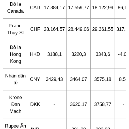
Đô la
CAD
17.384,17
17.559,77
18.122,99
86,1
Canada
Franc
CHF
28.164,57
28.449,06
29.361,55
317,2
Thụy Sĩ
Đô la
Hong
HKD
3188,1
3220,3
3343,6
-4,05
Kong
Nhân dân
CNY
3429,43
3464,07
3575,18
8,52
tệ
Krone
Đan
DKK
-
3620,17
3758,77
-
Mạch
Rupee Ấn