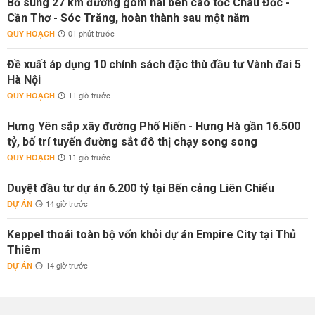
Bổ sung 27 km đường gom hai bên cao tốc Châu Đốc -
Cần Thơ - Sóc Trăng, hoàn thành sau một năm
QUY HOẠCH
01 phút trước
Đề xuất áp dụng 10 chính sách đặc thù đầu tư Vành đai 5
Hà Nội
QUY HOẠCH
11 giờ trước
Hưng Yên sắp xây đường Phố Hiến - Hưng Hà gần 16.500
tỷ, bố trí tuyến đường sắt đô thị chạy song song
QUY HOẠCH
11 giờ trước
Duyệt đầu tư dự án 6.200 tỷ tại Bến cảng Liên Chiểu
DỰ ÁN
14 giờ trước
Keppel thoái toàn bộ vốn khỏi dự án Empire City tại Thủ
Thiêm
DỰ ÁN
14 giờ trước