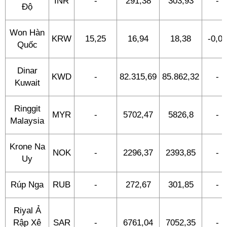
INR
-
291,38
303,93
-
Độ
Won Hàn
KRW
15,25
16,94
18,38
-0,04
Quốc
Dinar
KWD
-
82.315,69
85.862,32
-
Kuwait
Ringgit
MYR
-
5702,47
5826,8
-
Malaysia
Krone Na
NOK
-
2296,37
2393,85
-
Uy
Rúp Nga
RUB
-
272,67
301,85
-
Riyal Ả
Rập Xê
SAR
-
6761,04
7052,35
-