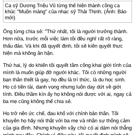
Ca sỹ Dương Triệu Vũ từng thể hiện thành công ca
khúc "Muộn màng" của nhạc sỹ Thái Thịnh. (Ảnh: Báo
mới)
Ông từng chia sẻ: "Thứ nhất, tôi là người trưởng thành.
Hơn nữa, trước mỗi việc làm tôi đều nghĩ rất rõ ràng,
thấu đáo. Và khi đã quyết định, tôi sẽ kiên quyết thực
hiện mà không ân hận.
Thứ hai, lý do khiến tôi quyết tâm công khai giới tính của
mình là muốn giúp đỡ người khác. Tôi có những người
bạn thân thiết là gay, họ đều là trí thức, là du học sinh.
Họ có tiền tài, danh vọng nhưng luôn day dứt về giới
tính. Điều thầm kín ấy họ không nói được với ai, ngay cả
ba mẹ cũng không thể chia sẻ.
Họ trở nên ức chế, đau khổ với chính bản thân. Tôi
khuyên họ hãy nói thật với ba mẹ và nhận sự thông cảm
của gia đình. Nhưng khuyên vậy chứ có ai dám nói thẳng