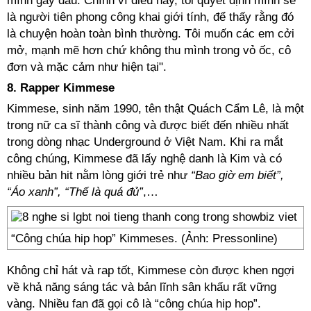
mình gay đâu. Chính vì điều này, tôi quyết định mình sẽ
là người tiên phong công khai giới tính, để thấy rằng đó
là chuyện hoàn toàn bình thường. Tôi muốn các em cởi
mở, mạnh mẽ hơn chứ không thu mình trong vỏ ốc, cô
đơn và mặc cảm như hiện tại".
8. Rapper Kimmese
Kimmese, sinh năm 1990, tên thật Quách Cẩm Lê, là một
trong nữ ca sĩ thành công và được biết đến nhiều nhất
trong dòng nhạc Underground ở Việt Nam. Khi ra mắt
công chúng, Kimmese đã lấy nghệ danh là Kim và có
nhiều bản hit nằm lòng giới trẻ như
“Bao giờ em biết”,
“Áo xanh”, “Thế là quá đủ”
,…
“Công chúa hip hop” Kimmeses. (Ảnh: Pressonline)
Không chỉ hát và rap tốt, Kimmese còn được khen ngợi
về khả năng sáng tác và bản lĩnh sân khấu rất vững
vàng. Nhiều fan đã gọi cô là “công chúa hip hop”.