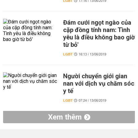
LGBT
17:16 | 13/06/2019
Đám cưới ngọt ngào của
cặp đồng tính nam: Tình
yêu là điều không bao giờ
từ bỏ'
LGBT
16:13 | 13/06/2019
Người chuyển giới gian
nan với dịch vụ chăm sóc
y tế
LGBT
07:24 | 13/06/2019
Xem thêm