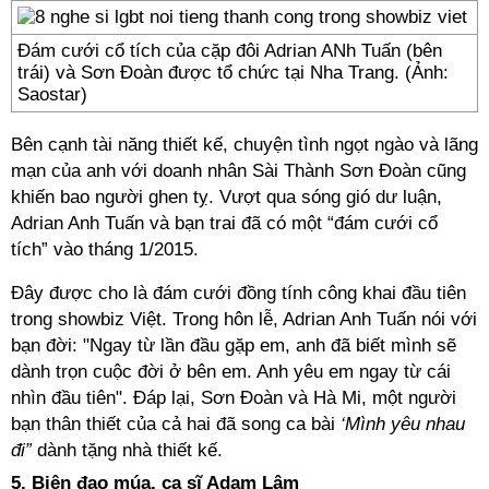
Đám cưới cổ tích của cặp đôi Adrian ANh Tuấn (bên
trái) và Sơn Đoàn được tổ chức tại Nha Trang. (Ảnh:
Saostar)
Bên cạnh tài năng thiết kế, chuyện tình ngọt ngào và lãng
mạn của anh với doanh nhân Sài Thành Sơn Đoàn cũng
khiến bao người ghen tỵ. Vượt qua sóng gió dư luận,
Adrian Anh Tuấn và bạn trai đã có một “đám cưới cổ
tích” vào tháng 1/2015.
Đây được cho là đám cưới đồng tính công khai đầu tiên
trong showbiz Việt. Trong hôn lễ, Adrian Anh Tuấn nói với
bạn đời: "Ngay từ lần đầu gặp em, anh đã biết mình sẽ
dành trọn cuộc đời ở bên em. Anh yêu em ngay từ cái
nhìn đầu tiên". Đáp lại, Sơn Đoàn và Hà Mi, một người
bạn thân thiết của cả hai đã song ca bài
‘Mình yêu nhau
đi”
dành tặng nhà thiết kế.
5. Biên đạo múa, ca sĩ Adam Lâm