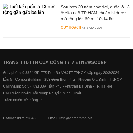
Sau hơn 20 năm chờ đợi, quốc lộ 13
ở cửa ngõ TP HCM chuẩn bị được
mở rộng lên 60 m, 10-14 làn...
QUY HOẠCH
7 giờ trước
TRANG TTĐTTH CỦA CÔNG TY VIETNEWSCORP
Giấy phép số 3324/GP-TTĐT do Sở VH&TT TPHCM cấp ngày 20/3/2026
Lầu 5 - Compa Building - 293 Điện Biên Phủ - Phường Gia Định - TP.HCM
Chi nhánh:
Số 5 - Khu 38A Trần Phú - Phường Ba Đình - TP. Hà Nội
Chịu trách nhiệm nội dung:
Nguyễn Minh Quyết
Trách nhiệm về thông tin
Hotline:
0975798489
Email:
info@vietnammoi.vn