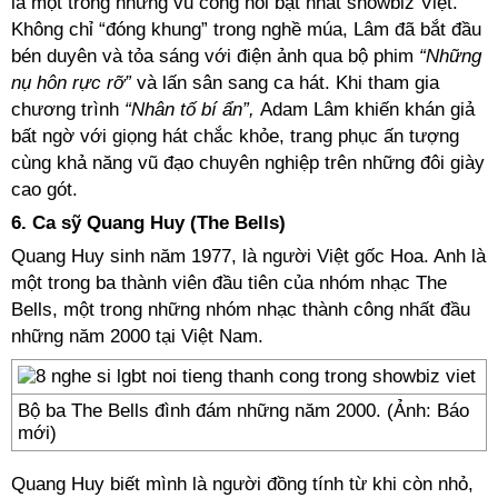
là một trong những vũ công nổi bật nhất showbiz Việt.
Không chỉ “đóng khung” trong nghề múa, Lâm đã bắt đầu
bén duyên và tỏa sáng với điện ảnh qua bộ phim
“Những
nụ hôn rực rỡ”
và lấn sân sang ca hát. Khi tham gia
chương trình
“Nhân tố bí ẩn”,
Adam Lâm khiến khán giả
bất ngờ với giọng hát chắc khỏe, trang phục ấn tượng
cùng khả năng vũ đạo chuyên nghiệp trên những đôi giày
cao gót.
6. Ca sỹ Quang Huy (The Bells)
Quang Huy sinh năm 1977, là người Việt gốc Hoa. Anh là
một trong ba thành viên đầu tiên của nhóm nhạc The
Bells, một trong những nhóm nhạc thành công nhất đầu
những năm 2000 tại Việt Nam.
Bộ ba The Bells đình đám những năm 2000. (Ảnh: Báo
mới)
Quang Huy biết mình là người đồng tính từ khi còn nhỏ,