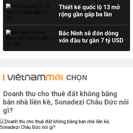
Thiết kế quốc lộ 13 mở
rộng gần gấp ba lần
Bắc Ninh sẽ đón dòng
vốn đầu tư gần 7 tỷ USD
CHỌN
Doanh thu cho thuê đất không bằng
bán nhà liền kề, Sonadezi Châu Đức nói
gì?