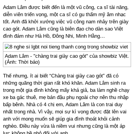
Adam Lâm được biết đến là một vũ công, ca sĩ tài năng,
diễn viên triển vọng, một ca sĩ có gu thẩm mỹ âm nhạc
tốt. Anh đã khởi xướng việc vũ công nam nhảy trên giày
cao gót. Adam Lâm cũng là biên đạo cho dàn sao Việt
đình đám như Hà Hồ, Đông Nhi, Minh Hằng…
Adam Lâm - "chàng trai giày cao gót" của showbiz Việt.
(Ảnh: Thời báo)
Thế nhưng, ít ai biết “Chàng trai giày cao gót” đã có
những quãng thời gian rất khó khăn. Adam Lâm sinh ra
trong một gia đình không mấy khá giả, ba làm nghề chạy
xe ba gác thuê, mẹ bán đậu phụ ngoài chợ nên thu nhập
bấp bênh. Nhà có 4 chị em, Adam Lâm là con trai duy
nhất trong nhà. Vì vậy, mọi sự kì vọng được đặt lên vai
anh với mong muốn sẽ giúp gia đình thoát khỏi cảnh
nghèo. Điều này vừa là niềm vui nhưng cũng là một áp
lực không hề nhỏ đối với anh.