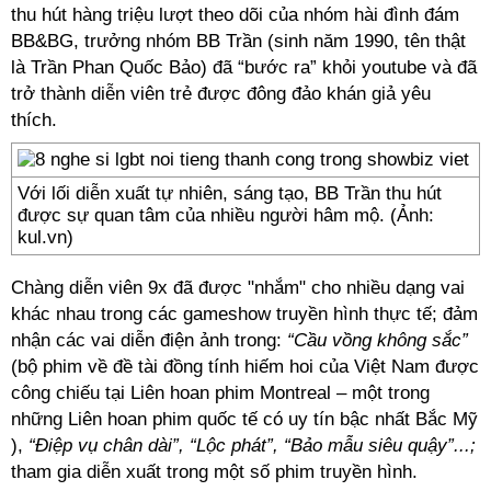
thu hút hàng triệu lượt theo dõi của nhóm hài đình đám
BB&BG, trưởng nhóm BB Trần (sinh năm 1990, tên thật
là Trần Phan Quốc Bảo) đã “bước ra” khỏi youtube và đã
trở thành diễn viên trẻ được đông đảo khán giả yêu
thích.
Với lối diễn xuất tự nhiên, sáng tạo, BB Trần thu hút
được sự quan tâm của nhiều người hâm mộ. (Ảnh:
kul.vn)
Chàng diễn viên 9x đã được "nhắm" cho nhiều dạng vai
khác nhau trong các gameshow truyền hình thực tế; đảm
nhận các vai diễn điện ảnh trong:
“Cầu vồng không sắc”
(bộ phim về đề tài đồng tính hiếm hoi của Việt Nam được
công chiếu tại Liên hoan phim Montreal – một trong
những Liên hoan phim quốc tế có uy tín bậc nhất Bắc Mỹ
),
“Điệp vụ chân dài”, “Lộc phát”, “Bảo mẫu siêu quậy”...;
tham gia diễn xuất trong một số phim truyền hình.