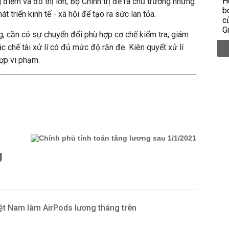
g điểm và đô thị lớn, Bộ Chính trị đề ra chủ trương những
át triển kinh tế - xã hội để tạo ra sức lan tỏa.
ng, cần có sự chuyển đổi phù hợp cơ chế kiểm tra, giám
c chế tài xử lí có đủ mức độ răn đe. Kiên quyết xử lí
hợp vi phạm.
g
ệt Nam làm AirPods lương tháng trên