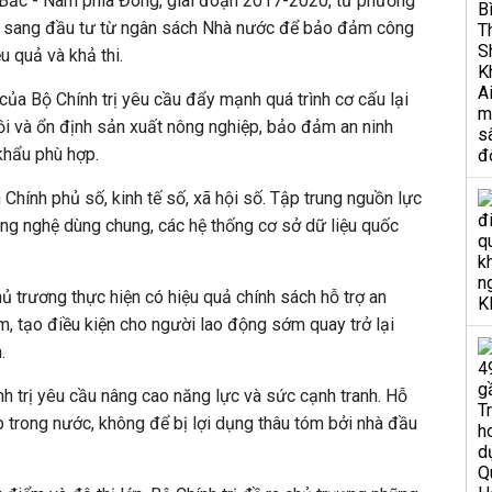
 Bắc - Nam phía Đông, giai đoạn 2017-2020, từ phương
tư sang đầu tư từ ngân sách Nhà nước để bảo đảm công
u quả và khả thi.
của Bộ Chính trị yêu cầu đẩy mạnh quá trình cơ cấu lại
hồi và ổn định sản xuất nông nghiệp, bảo đảm an ninh
khẩu phù hợp.
 Chính phủ số, kinh tế số, xã hội số. Tập trung nguồn lực
ông nghệ dùng chung, các hệ thống cơ sở dữ liệu quốc
hủ trương thực hiện có hiệu quả chính sách hỗ trợ an
làm, tạo điều kiện cho người lao động sớm quay trở lại
.
nh trị yêu cầu nâng cao năng lực và sức cạnh tranh. Hỗ
p trong nước, không để bị lợi dụng thâu tóm bởi nhà đầu