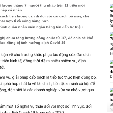
ì lương tháng 7, người thu nhập trên 11 triệu mới
nhập cá nhân
cách tiền lương cần đi đôi với cải cách bộ máy, chế
hải hợp lí và công bằng hơn
ình quân nhân viên ngân hàng lên đến 47 triệu
hị chưa tăng lương công chức từ 1/7, để chia sẻ khó
 lao động bị ảnh hưởng dịch Covid-19
t luận về chủ trương khắc phục tác động của đại dịch
triển kinh tế, đồng thời đề ra nhiều nhiệm vụ, định
tới.
m vụ, giải pháp cấp bách là tiếp tục thực hiện đồng bộ,
h phù hợp nhất là về tài chính, tiền tệ, an sinh xã hội để
động, đặc biệt là các doanh nghiệp vừa và nhỏ vượt qua
iảm một số nghĩa vụ thuế đối với một số lĩnh vực, đối
 do đại dịch Covid-19 trong năm 2020.