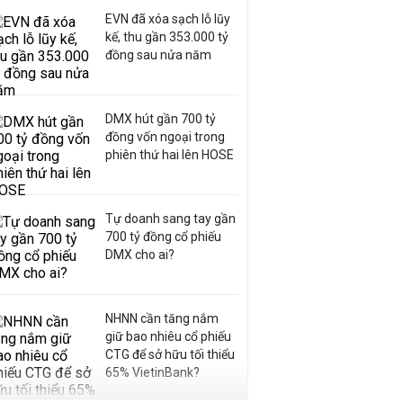
EVN đã xóa sạch lỗ lũy
kế, thu gần 353.000 tỷ
đồng sau nửa năm
DMX hút gần 700 tỷ
đồng vốn ngoại trong
phiên thứ hai lên HOSE
Tự doanh sang tay gần
700 tỷ đồng cổ phiếu
DMX cho ai?
NHNN cần tăng nắm
giữ bao nhiêu cổ phiếu
CTG để sở hữu tối thiểu
65% VietinBank?