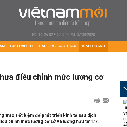
Hà Nội 25.02 °C
|
09:45PM, 07/08/2026
ÁN
CHỦ ĐẦU TƯ
ĐẤU GIÁ - ĐẤU THẦU
KINH DOANH
 chưa điều chỉnh mức lương cơ
g trào tiết kiệm để phát triển kinh tế sau dịch
iều chỉnh mức lương cơ sở và lương hưu từ 1/7.