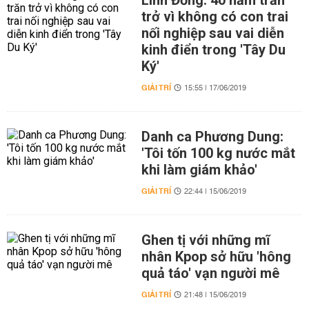
Linh Đồng: 40 năm trăn
trở vì không có con trai
nối nghiệp sau vai diễn
kinh điển trong 'Tây Du
Ký'
GIẢI TRÍ
15:55 | 17/06/2019
Danh ca Phương Dung:
'Tôi tốn 100 kg nước mắt
khi làm giám khảo'
GIẢI TRÍ
22:44 | 15/06/2019
Ghen tị với những mĩ
nhân Kpop sở hữu 'hông
quả táo' vạn người mê
GIẢI TRÍ
21:48 | 15/06/2019