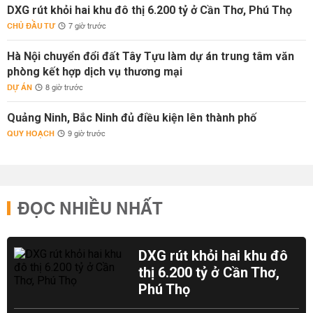
DXG rút khỏi hai khu đô thị 6.200 tỷ ở Cần Thơ, Phú Thọ
CHỦ ĐẦU TƯ
7 giờ trước
Hà Nội chuyển đổi đất Tây Tựu làm dự án trung tâm văn
phòng kết hợp dịch vụ thương mại
DỰ ÁN
8 giờ trước
Quảng Ninh, Bắc Ninh đủ điều kiện lên thành phố
QUY HOẠCH
9 giờ trước
ĐỌC NHIỀU NHẤT
DXG rút khỏi hai khu đô
thị 6.200 tỷ ở Cần Thơ,
Phú Thọ