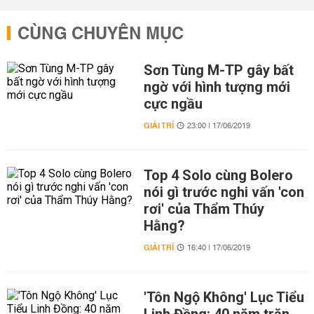
CÙNG CHUYÊN MỤC
Sơn Tùng M-TP gây bất
ngờ với hình tượng mới
cực ngầu
GIẢI TRÍ
23:00 | 17/06/2019
Top 4 Solo cùng Bolero
nói gì trước nghi vấn 'con
rơi' của Thẩm Thúy
Hằng?
GIẢI TRÍ
16:40 | 17/06/2019
'Tôn Ngộ Không' Lục Tiểu