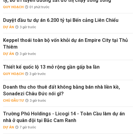
tỷ, bố trí tuyến đường sắt đô thị chạy song song
QUY HOẠCH
01 phút trước
Duyệt đầu tư dự án 6.200 tỷ tại Bến cảng Liên Chiểu
DỰ ÁN
3 giờ trước
Keppel thoái toàn bộ vốn khỏi dự án Empire City tại Thủ
Thiêm
DỰ ÁN
3 giờ trước
Thiết kế quốc lộ 13 mở rộng gần gấp ba lần
QUY HOẠCH
3 giờ trước
Doanh thu cho thuê đất không bằng bán nhà liền kề,
Sonadezi Châu Đức nói gì?
CHỦ ĐẦU TƯ
3 giờ trước
Trường Phú Holdings - Licogi 14 - Toàn Cầu làm dự án
nhà ở quân đội tại Bắc Cam Ranh
DỰ ÁN
7 giờ trước