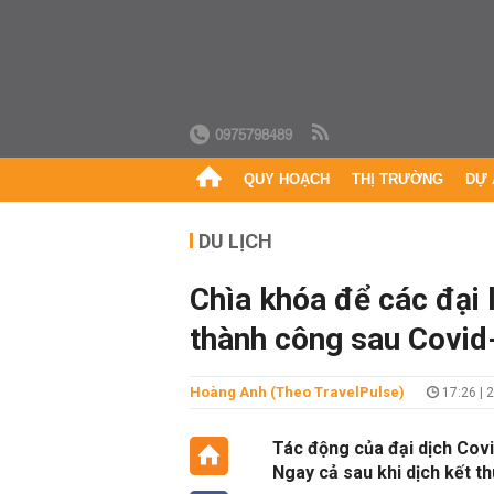
0975798489
QUY HOẠCH
THỊ TRƯỜNG
DỰ 
DU LỊCH
Chìa khóa để các đại 
thành công sau Covid
Hoàng Anh (theo TravelPulse)
17:26 | 
Tác động của đại dịch Covi
Ngay cả sau khi dịch kết t