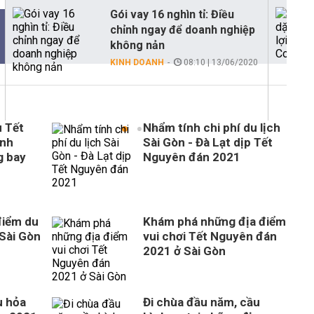
Gói vay 16 nghìn tỉ: Điều
chỉnh ngay để doanh nghiệp
không nản
KINH DOANH
08:10 | 13/06/2020
u Tết
Nhẩm tính chi phí du lịch
ênh
Sài Gòn - Đà Lạt dịp Tết
g bay
Nguyên đán 2021
điểm du
Khám phá những địa điểm
 Sài Gòn
vui chơi Tết Nguyên đán
1
2021 ở Sài Gòn
u hỏa
Đi chùa đầu năm, cầu