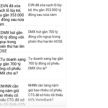
EVN đã xóa sạch lỗ lũy
kế, thu gần 353.000 tỷ
đồng sau nửa năm
DMX hút gần 700 tỷ
đồng vốn ngoại trong
phiên thứ hai lên HOSE
Tự doanh sang tay gần
700 tỷ đồng cổ phiếu
DMX cho ai?
NHNN cần tăng nắm
giữ bao nhiêu cổ phiếu
CTG để sở hữu tối thiểu
65% VietinBank?