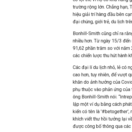
trường rộng lớn. Chẳng hạn, 
hiệu giải trí hàng đầu bên cạ
đại chúng, giới trẻ, du lịch tr
Bonhill-Smith cũng chỉ ra rằ
nhiều hơn. Từ ngày 15/3 đến n
91,62 phần trăm so với năm 2
các chiến lược thu hút hành 
Các đại lí du lịch nhỏ, lẻ có
cao hơn, tuy nhiên, để vượt q
khăn do ảnh hưởng của Covid-
phụ thuộc vào phản ứng của 
ông Bonhill-Smith nói. “Intrep
lập một ví dụ bằng cách phá
kiến có tên là '#betogether',
khích viết thư hồi tưởng lại v
được công bố thông qua các k