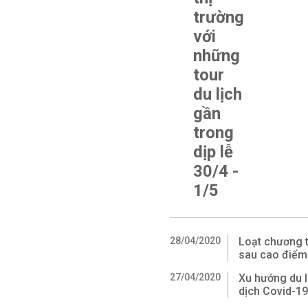
trường
với
những
tour
du lịch
gần
trong
dịp lễ
30/4 -
1/5
28/04/2020
Loạt chương t
sau cao điểm
27/04/2020
Xu hướng du 
dịch Covid-1