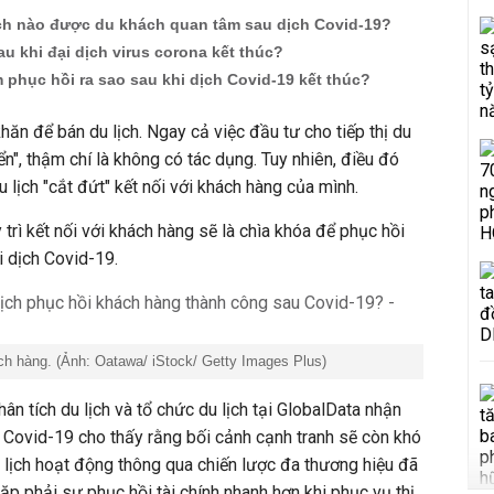
ch nào được du khách quan tâm sau dịch Covid-19?
au khi đại dịch virus corona kết thúc?
m phục hồi ra sao sau khi dịch Covid-19 kết thúc?
hăn để bán du lịch. Ngay cả việc đầu tư cho tiếp thị du
ển", thậm chí là không có tác dụng. Tuy nhiên, điều đó
du lịch "cắt đứt" kết nối với khách hàng của mình.
trì kết nối với khách hàng sẽ là chìa khóa để phục hồi
i dịch Covid-19.
khách hàng. (Ảnh: Oatawa/ iStock/ Getty Images Plus)
ân tích du lịch và tổ chức du lịch tại GlobalData nhận
về Covid-19 cho thấy rằng bối cảnh cạnh tranh sẽ còn khó
 lịch hoạt động thông qua chiến lược đa thương hiệu đã
gặp phải sự phục hồi tài chính nhanh hơn khi phục vụ thị