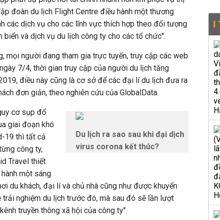
Tập đoàn du lịch Flight Centre điều hành một thương
nh các dịch vụ cho các lĩnh vực thích hợp theo đối tượng
ên biển và dịch vụ du lịch công ty cho các tổ chức".
ng, mọi người đang tham gia trực tuyến, truy cập các web
gày 7/4, thời gian truy cập của người du lịch tăng
019, điều này cũng là cơ sở để các đại lí du lịch đưa ra
khách đơn giản, theo nghiên cứu của GlobalData.
 nguy cơ sụp đổ
ua giai đoạn khó
Du lịch ra sao sau khi đại dịch
19 thì tất cả
virus corona kết thúc?
từng công ty,
id Travel thiết
t hành một sáng
 nơi du khách, đại lí và chủ nhà cũng như được khuyến
ề trải nghiệm du lịch trước đó, mà sau đó sẽ lần lượt
ênh truyền thông xã hội của công ty".