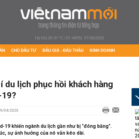
Hà Nội 26.91 °C
|
01:46PM, 07/08/2026
ÁN
CHỦ ĐẦU TƯ
ĐẤU GIÁ - ĐẤU THẦU
KINH DOANH
lí du lịch phục hồi khách hàng
-19?
29/04/2020
d-19 khiến ngành du lịch gần như bị "đóng băng".
húc, sự ảnh hưởng của nó vẫn kéo dài.