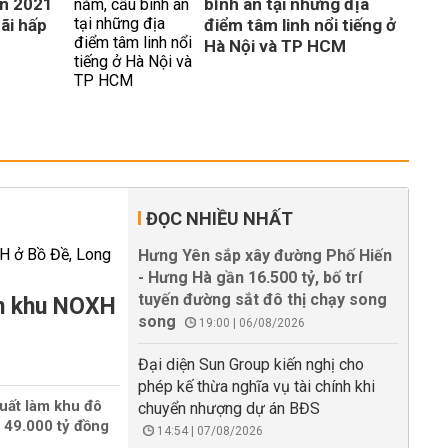
án 2021
bình an tại những địa
ãi hấp
điểm tâm linh nổi tiếng ở
Hà Nội và TP HCM
ĐỌC NHIỀU NHẤT
Hưng Yên sắp xây đường Phố Hiến
- Hưng Hà gần 16.500 tỷ, bố trí
tuyến đường sắt đô thị chạy song
àm khu NOXH
song
19:00 | 06/08/2026
Đại diện Sun Group kiến nghị cho
phép kế thừa nghĩa vụ tài chính khi
uất làm khu đô
chuyển nhượng dự án BĐS
 49.000 tỷ đồng
14:54 | 07/08/2026