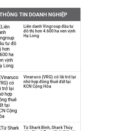
VNPT nắm giữ hơn
62.000 tỷ đồng tiền
THÔNG TIN DOANH NGHIỆP
mặt, ngang ngửa MWG
Liên danh Vingroup đầu tư
đô thị hơn 4.600 ha ven vịnh
Hạ Long
Bà Lê Thị Thu Thủy gửi
lời chào tạm biệt
VinFast sau 9 năm gắn
bó
Đề xuất miễn 30% thuế
thu nhập cho hộ kinh
Vinaruco (VRG) có lãi trở lại
nhờ hợp đồng thuê đất tại
doanh, doanh nghiệp
KCN Cộng Hòa
có doanh thu dưới 10 tỷ
đồng
BIDV sắp phát hành
gần 500 triệu cổ phiếu,
tăng vốn lên gần
77.800 tỷ
Từ Shark Bình, Shark Thủy