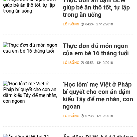
Thực đơn ăn dặm BLW
giúp bé ăn thô tốt, tự lập
trong ăn uống
LỐI SỐNG
04:24 | 27/12/2018
Thực đơn đủ món ngon
của em bé 16 tháng tuổi
LỐI SỐNG
05:53 | 13/12/2018
‘Học lỏm’ mẹ Việt ở Pháp
bí quyết cho con ăn dặm
kiểu Tây để mẹ nhàn, con
ngoan
LỐI SỐNG
07:38 | 12/12/2018