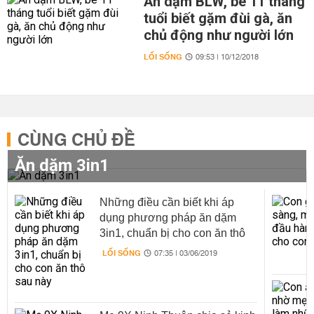
Ăn dặm BLW, bé 11 tháng
tuổi biết gặm đùi gà, ăn
chủ động như người lớn
LỐI SỐNG
09:53 | 10/12/2018
CÙNG CHỦ ĐỀ
Ăn dặm 3in1
Những điều cần biết khi áp
dụng phương pháp ăn dặm
3in1, chuẩn bị cho con ăn thô
sau này
LỐI SỐNG
07:35 | 03/06/2019