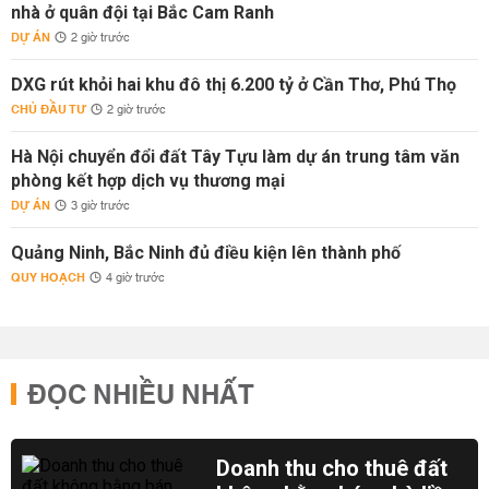
nhà ở quân đội tại Bắc Cam Ranh
DỰ ÁN
2 giờ trước
DXG rút khỏi hai khu đô thị 6.200 tỷ ở Cần Thơ, Phú Thọ
CHỦ ĐẦU TƯ
2 giờ trước
Hà Nội chuyển đổi đất Tây Tựu làm dự án trung tâm văn
phòng kết hợp dịch vụ thương mại
DỰ ÁN
3 giờ trước
Quảng Ninh, Bắc Ninh đủ điều kiện lên thành phố
QUY HOẠCH
4 giờ trước
ĐỌC NHIỀU NHẤT
Doanh thu cho thuê đất