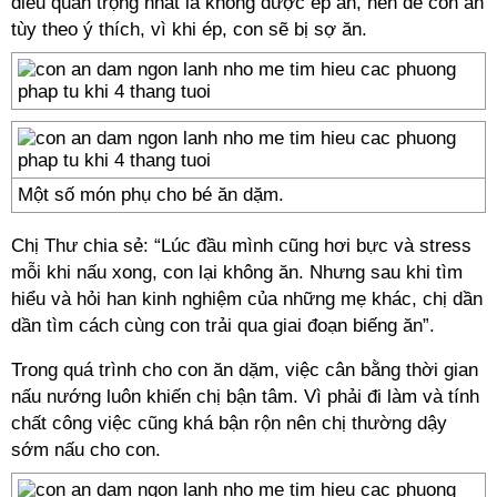
điều quan trọng nhất là không được ép ăn, nên để con ăn
tùy theo ý thích, vì khi ép, con sẽ bị sợ ăn.
Một số món phụ cho bé ăn dặm.
Chị Thư chia sẻ: “Lúc đầu mình cũng hơi bực và stress
mỗi khi nấu xong, con lại không ăn. Nhưng sau khi tìm
hiểu và hỏi han kinh nghiệm của những mẹ khác, chị dần
dần tìm cách cùng con trải qua giai đoạn biếng ăn”.
Trong quá trình cho con ăn dặm, việc cân bằng thời gian
nấu nướng luôn khiến chị bận tâm. Vì phải đi làm và tính
chất công việc cũng khá bận rộn nên chị thường dậy
sớm nấu cho con.