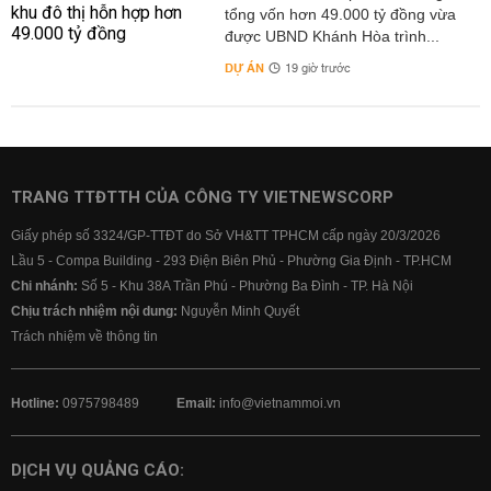
tổng vốn hơn 49.000 tỷ đồng vừa
được UBND Khánh Hòa trình...
DỰ ÁN
19 giờ trước
TRANG TTĐTTH CỦA CÔNG TY VIETNEWSCORP
Giấy phép số 3324/GP-TTĐT do Sở VH&TT TPHCM cấp ngày 20/3/2026
Lầu 5 - Compa Building - 293 Điện Biên Phủ - Phường Gia Định - TP.HCM
Chi nhánh:
Số 5 - Khu 38A Trần Phú - Phường Ba Đình - TP. Hà Nội
Chịu trách nhiệm nội dung:
Nguyễn Minh Quyết
Trách nhiệm về thông tin
Hotline:
0975798489
Email:
info@vietnammoi.vn
DỊCH VỤ QUẢNG CÁO: