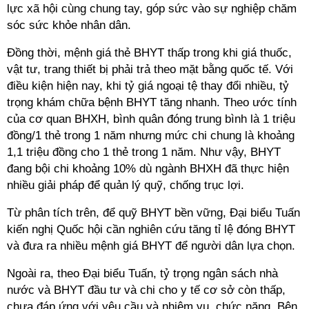
lực xã hội cùng chung tay, góp sức vào sự nghiệp chăm
sóc sức khỏe nhân dân.
Đồng thời, mệnh giá thẻ BHYT thấp trong khi giá thuốc,
vật tư, trang thiết bị phải trả theo mặt bằng quốc tế. Với
điều kiện hiện nay, khi tỷ giá ngoại tệ thay đổi nhiều, tỷ
trọng khám chữa bệnh BHYT tăng nhanh. Theo ước tính
của cơ quan BHXH, bình quân đóng trung bình là 1 triệu
đồng/1 thẻ trong 1 năm nhưng mức chi chung là khoảng
1,1 triệu đồng cho 1 thẻ trong 1 năm. Như vậy, BHYT
đang bội chi khoảng 10% dù ngành BHXH đã thực hiện
nhiều giải pháp để quản lý quỹ, chống trục lợi.
Từ phân tích trên, để quỹ BHYT bền vững, Đại biểu Tuấn
kiến nghị Quốc hội cần nghiên cứu tăng tỉ lệ đóng BHYT
và đưa ra nhiều mệnh giá BHYT để người dân lựa chọn.
Ngoài ra, theo Đại biểu Tuấn, tỷ trọng ngân sách nhà
nước và BHYT đầu tư và chi cho y tế cơ sở còn thấp,
chưa đáp ứng với yêu cầu và nhiệm vụ, chức năng. Bên