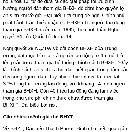
hội khoá 13, từ đó đưa ra các giải pháp tối ưu định
hướng người dân tham gia BHXH để đảm bảo quyền lợi
an sinh khi về già. Đại biểu Lợi cũng đề nghị Chính phủ
phát hành trái phiếu nhận nợ BHXH cho người lao động
tham gia BHXH trước năm 1995, theo tinh thần Nghị
quyết 64 của Quốc hội khóa 14.
Nghị quyết 28-NQ/TW về cải cách BHXH của Trung
ương, đặt mục tiêu tất cả người lao động từ 15 tuổi trở
lên phải được tham gia hệ thống chính sách BHXH. “Đây
là chính sách an sinh xã hội đặc biệt quan trọng đảm bảo
đời sống người dân. Tuy nhiên, hiện nước ta mới đạt
30% tổng lực lượng lao động, với khoảng 14 triệu người
tham gia BHXH. Còn 40 triệu lao động đang làm việc
trong khu vực phi chính thức chưa được tham gia
BHXH”, Đại biểu Lợi nói.
Cần nhiều mệnh giá thẻ BHYT
Về BHYT, Đại biểu Thạch Phước Bình cho biết, qua giám