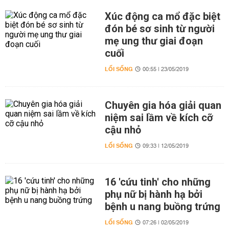
Xúc động ca mổ đặc biệt
đón bé sơ sinh từ người
mẹ ung thư giai đoạn
cuối
LỐI SỐNG
00:55 | 23/05/2019
Chuyên gia hóa giải quan
niệm sai lầm về kích cỡ
cậu nhỏ
LỐI SỐNG
09:33 | 12/05/2019
16 'cứu tinh' cho những
phụ nữ bị hành hạ bởi
bệnh u nang buồng trứng
LỐI SỐNG
07:26 | 02/05/2019