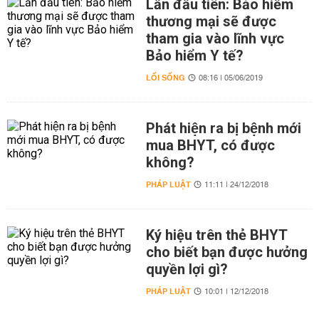
Lần đầu tiên: Bảo hiểm
thương mại sẽ được
tham gia vào lĩnh vực
Bảo hiểm Y tế?
LỐI SỐNG
08:16 | 05/06/2019
Phát hiện ra bị bệnh mới
mua BHYT, có được
không?
PHÁP LUẬT
11:11 | 24/12/2018
Ký hiệu trên thẻ BHYT
cho biết bạn được hưởng
quyền lợi gì?
PHÁP LUẬT
10:01 | 12/12/2018