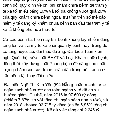
cạnh đó, quy định về chi phí khám chữa bệnh tại trạm y
tế xã tối thiểu bằng 10% và tối đa không vượt quá 20%
của quỹ khám chữa bệnh ngoại trú tính trên số thẻ bảo
hiểm y tế đăng ký khám chữa bệnh ban đầu tại trạm y tế
xã là không phù hợp thực tế.
Cơ cấu bệnh tật hiện nay khi bệnh không lây nhiễm đang
tăng lên và trạm y tế xã phải quản lý bệnh này, trong đó
có tăng huyết áp, đái tháo đường. Đại biểu Tuấn kiến
nghị Quốc hội sửa Luật BHYT và Luật Khám chữa bệnh,
đồng thời xây dựng Luật Phòng bệnh để nâng cao chất
lượng chăm sóc sức khỏe nhân dân trong bối cảnh cơ
cấu bệnh tật thay đổi nhiều.
Đại biểu Ngô Thị Kim Yến (Đà Nẵng) nhấn mạnh, tỷ lệ
ngân sách nhà nước cho toàn ngành y tế đã có xu
hướng giảm. Cụ thể, năm 2016 là 97.600 tỷ đồng
(chiếm 7,67% so với tổng chi ngân sách nhà nước), và
năm 2018 khoảng 92.715 tỷ đồng (chiến 5,85% tổng chi
ngân sách nhà nước). Kể cả việc tăng chi 2.245 tỷ