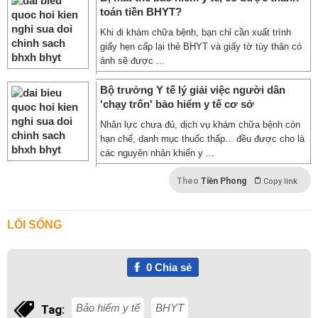
toán tiền BHYT?
Khi đi khám chữa bệnh, bạn chỉ cần xuất trình
giấy hẹn cấp lại thẻ BHYT và giấy tờ tùy thân có
ảnh sẽ được ...
Bộ trưởng Y tế lý giải việc người dân
'chạy trốn' bảo hiểm y tế cơ sở
Nhân lực chưa đủ, dịch vụ khám chữa bệnh còn
hạn chế, danh mục thuốc thấp... đều được cho là
các nguyên nhân khiến y ...
Theo
Tiền Phong
Copy link
LỐI SỐNG
0
Chia sẻ
Bảo hiểm y tế
BHYT
Tag: