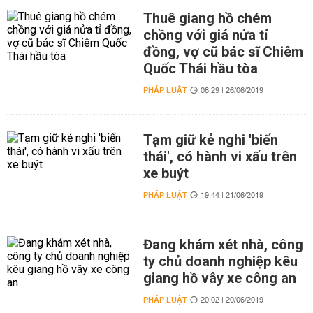
Thuê giang hồ chém
chồng với giá nửa tỉ
đồng, vợ cũ bác sĩ Chiêm
Quốc Thái hầu tòa
PHÁP LUẬT
08:29 | 26/06/2019
Tạm giữ kẻ nghi 'biến
thái', có hành vi xấu trên
xe buýt
PHÁP LUẬT
19:44 | 21/06/2019
Đang khám xét nhà, công
ty chủ doanh nghiệp kêu
giang hồ vây xe công an
PHÁP LUẬT
20:02 | 20/06/2019