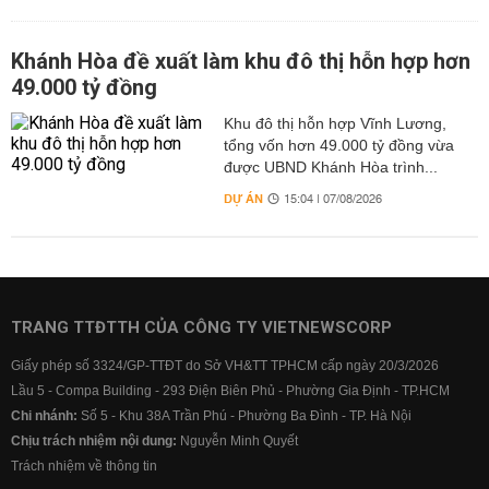
Khánh Hòa đề xuất làm khu đô thị hỗn hợp hơn
49.000 tỷ đồng
Khu đô thị hỗn hợp Vĩnh Lương,
tổng vốn hơn 49.000 tỷ đồng vừa
được UBND Khánh Hòa trình...
DỰ ÁN
15:04 | 07/08/2026
TRANG TTĐTTH CỦA CÔNG TY VIETNEWSCORP
Giấy phép số 3324/GP-TTĐT do Sở VH&TT TPHCM cấp ngày 20/3/2026
Lầu 5 - Compa Building - 293 Điện Biên Phủ - Phường Gia Định - TP.HCM
Chi nhánh:
Số 5 - Khu 38A Trần Phú - Phường Ba Đình - TP. Hà Nội
Chịu trách nhiệm nội dung:
Nguyễn Minh Quyết
Trách nhiệm về thông tin