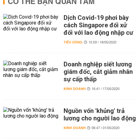
CÓ THỂ BẠN QUAN TÂM
Dịch Covid-19 phơi bày
cách Singapore đối xử
đối với lao động nhập cư
TIÊU DÙNG
15:59 | 18/05/2020
Doanh nghiệp siết lương
giám đốc, cắt giảm nhân
sự cấp thấp
KINH DOANH
16:41 | 17/05/2020
Nguồn vốn 'khủng' trả
lương cho người lao động
KINH DOANH
06:47 | 01/05/2020