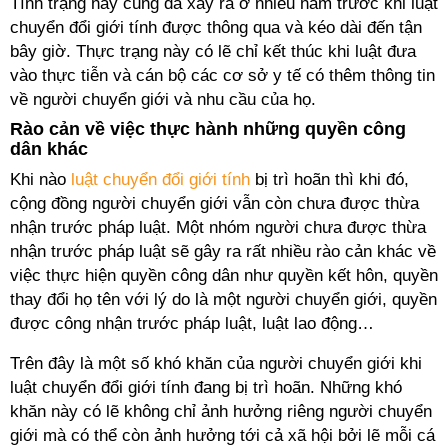
Tình trạng này cũng đã xảy ra ở nhiều năm trước khi luật
chuyển đổi giới tính được thông qua và kéo dài đến tận
bây giờ. Thực trạng này có lẽ chỉ kết thúc khi luật đưa
vào thực tiễn và cán bộ các cơ sở y tế có thêm thông tin
về người chuyển giới và nhu cầu của họ.
Rào cản về việc thực hành những quyền công
dân khác
Khi nào
luật chuyển đổi giới tính
bị trì hoãn thì khi đó,
cộng đồng người chuyển giới vẫn còn chưa được thừa
nhận trước pháp luật. Một nhóm người chưa được thừa
nhận trước pháp luật sẽ gây ra rất nhiều rào cản khác về
việc thực hiện quyền công dân như quyền kết hôn, quyền
thay đổi họ tên với lý do là một người chuyển giới, quyền
được công nhận trước pháp luật, luật lao động…
Trên đây là một số khó khăn của người chuyển giới khi
luật chuyển đổi giới tính đang bị trì hoãn. Những khó
khăn này có lẽ không chỉ ảnh hưởng riêng người chuyển
giới mà có thể còn ảnh hưởng tới cả xã hội bởi lẽ mỗi cá