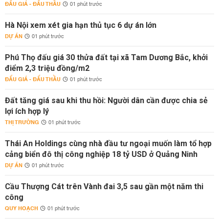
ĐẤU GIÁ - ĐẤU THẦU
01 phút trước
Hà Nội xem xét gia hạn thủ tục 6 dự án lớn
DỰ ÁN
01 phút trước
Phú Thọ đấu giá 30 thửa đất tại xã Tam Dương Bắc, khởi
điểm 2,3 triệu đồng/m2
ĐẤU GIÁ - ĐẤU THẦU
01 phút trước
Đất tăng giá sau khi thu hồi: Người dân cần được chia sẻ
lợi ích hợp lý
THỊ TRƯỜNG
01 phút trước
Thái An Holdings cùng nhà đầu tư ngoại muốn làm tổ hợp
cảng biển đô thị công nghiệp 18 tỷ USD ở Quảng Ninh
DỰ ÁN
01 phút trước
Cầu Thượng Cát trên Vành đai 3,5 sau gần một năm thi
công
QUY HOẠCH
01 phút trước