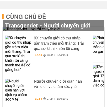
CÙNG CHỦ ĐỀ
Transgender - Người chuyển giới
9X chuyển giới có thu nhập
gần trăm triệu mỗi tháng: 'Trải
qua sự kì thị khiến tôi càng
mạnh mẽ để cố gắng hơn'
LGBT
15:55 | 14/06/2019
Người chuyển giới gian nan
với dịch vụ chăm sóc y tế
LGBT
07:24 | 13/06/2019