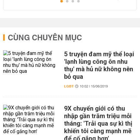
CÙNG CHUYÊN MỤC
5 truyện đam mỹ thể loại
'lạnh lùng công ôn nhu
thụ' mà hủ nữ không nên
bỏ qua
LGBT
10:02 | 15/06/2019
9X chuyển giới có thu
nhập gần trăm triệu mỗi
tháng: 'Trải qua sự kì thị
khiến tôi càng mạnh mẽ
để cố gắng hơn'