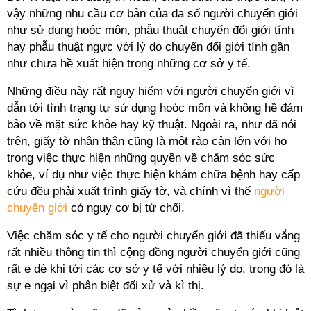
vậy những nhu cầu cơ bản của đa số người chuyển giới
như sử dụng hoóc môn, phẫu thuật chuyển đổi giới tính
hay phẫu thuật ngực với lý do chuyển đổi giới tính gần
như chưa hề xuất hiện trong những cơ sở y tế.
Những điều này rất nguy hiểm với người chuyển giới vì
dẫn tới tình trạng tự sử dụng hoóc môn và không hề đảm
bảo về mặt sức khỏe hay kỹ thuật. Ngoài ra, như đã nói
trên, giấy tờ nhân thân cũng là một rào cản lớn với họ
trong việc thực hiện những quyền về chăm sóc sức
khỏe, ví dụ như việc thực hiện khám chữa bệnh hay cấp
cứu đều phải xuất trình giấy tờ, và chính vì thế
người
chuyển giới
có nguy cơ bị từ chối.
Việc chăm sóc y tế cho người chuyển giới đã thiếu vắng
rất nhiều thông tin thì cộng đồng người chuyển giới cũng
rất e dè khi tới các cơ sở y tế với nhiều lý do, trong đó là
sự e ngại vì phân biệt đối xử và kì thị.