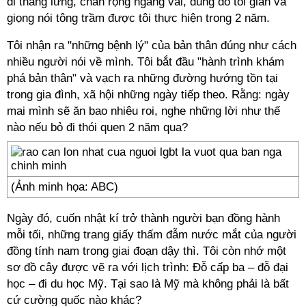
đi thẳng lưng, chân rộng ngang vai, dùng đồ tối giản và
giọng nói tông trầm được tôi thực hiện trong 2 năm.
Tôi nhận ra "những bệnh lý" của bản thân đúng như cách
nhiều người nói về mình. Tôi bắt đầu "hành trình khám
phá bản thân" và vạch ra những đường hướng tồn tại
trong gia đình, xã hội những ngày tiếp theo. Rằng: ngày
mai mình sẽ ăn bao nhiêu roi, nghe những lời như thế
nào nếu bỏ đi thói quen 2 năm qua?
(Ảnh minh họa: ABC)
Ngày đó, cuốn nhật kí trở thành người bạn đồng hành
mỗi tối, những trang giấy thấm đẫm nước mắt của người
đồng tính nam trong giai đoạn dậy thì. Tôi còn nhớ một
sơ đồ cây được vẽ ra với lịch trình: Đỗ cấp ba – đỗ đại
học – đi du học Mỹ. Tại sao là Mỹ mà không phải là bất
cứ cường quốc nào khác?