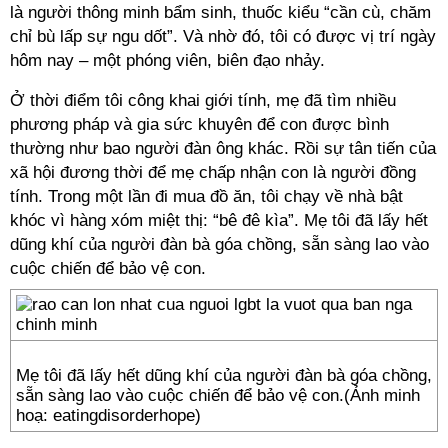
là người thông minh bẩm sinh, thuốc kiểu “cần cù, chăm
chỉ bù lấp sự ngu dốt”. Và nhờ đó, tôi có được vị trí ngày
hôm nay – một phóng viên, biên đạo nhảy.
Ở thời điểm tôi công khai giới tính, mẹ đã tìm nhiều
phương pháp và gia sức khuyên để con được bình
thường như bao người đàn ông khác. Rồi sự tân tiến của
xã hội đương thời để mẹ chấp nhận con là người đồng
tính. Trong một lần đi mua đồ ăn, tôi chạy về nhà bật
khóc vì hàng xóm miệt thị: “bê đê kìa”. Mẹ tôi đã lấy hết
dũng khí của người đàn bà góa chồng, sẵn sàng lao vào
cuộc chiến để bảo vệ con.
Mẹ tôi đã lấy hết dũng khí của người đàn bà góa chồng,
sẵn sàng lao vào cuộc chiến để bảo vệ con.(Ảnh minh
hoạ: eatingdisorderhope)