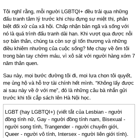
Tôi nghĩ rằng, mỗi người LGBTQI+ đều trải qua những
đấu tranh tâm lý trước khi chịu đựng sự miệt thị, phân
biệt đối xử của xã hội. Chấp nhận bản ngã và sống với
nó là quá trình đấu tranh dài hạn. Khi vượt qua được nỗi
sợ bản thân, chúng ta còn sợ gì tổn thương và những
điều khiêm nhường của cuộc sống? Mẹ chạy về ôm tôi
trong bàn tay chớm máu, vì xô sát với người hàng xóm 7
năm thân quen.
Sau này, mọi bước đường tôi đi, mọi lựa chọn tôi quyết,
mẹ ủng hộ và hỗ trợ tài chính hết mình. “Không lấy được
ai sau này về ở với mẹ”, đó là những câu bà nhắn gửi
trước khi tôi cắp sách lên Hà Nội học.
LGBT (hay LGBTQI+) (viết tắt của Lesbian - người
đồng tính nữ, Gay - người đồng tính nam, Bisexual -
người song tính, Trangender - người chuyển giới,
Queer - người vô tính, Intersex - người liên giới tính).