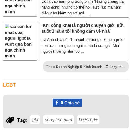
Dù là cặp nam phụ trong phim “Những chàng trai
năng động” nhưng có thể nói, sức hút mà nam
diễn viên kiêm người mẫu ...
‘Khi công khai là người chuyển giới nữ,
suốt 1 năm tôi không dám về nhà’
Hà Anh chia sẻ: “Em sinh ra trong cơ thể người
con trai nhưng luôn nghĩ mình là con gái. Mọi
người thường nhìn vẻ ...
Theo
Doanh Nghiệp & Kinh Doanh
Copy link
LGBT
0
Chia sẻ
lgbt
đồng tính nam
LGBTQI+
Tag: