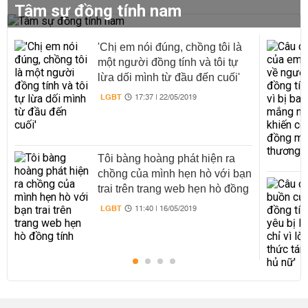
Tâm sự đồng tính nam
'Chị em nói đúng, chồng tôi là
một người đồng tính và tôi tự
lừa dối mình từ đầu đến cuối'
LGBT
17:37 | 22/05/2019
Tôi bàng hoàng phát hiện ra
chồng của mình hẹn hò với bạn
trai trên trang web hẹn hò đồng
tính
LGBT
11:40 | 16/05/2019