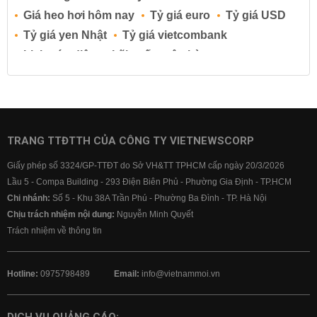
Giá heo hơi hôm nay
Tỷ giá euro
Tỷ giá USD
Tỷ giá yen Nhật
Tỷ giá vietcombank
Lịch cúp điện
Lãi suất ngân hàng
Lãi suất tiết kiệm
Lãi suất tiền gửi
Lãi suất ngân hàng Agribank
Lãi suất ngân hàng Sacombank
Lãi suất ngân hàng BIDV
TRANG TTĐTTH CỦA CÔNG TY VIETNEWSCORP
Lãi suất ngân hàng Vietinbank
Giấy phép số 3324/GP-TTĐT do Sở VH&TT TPHCM cấp ngày 20/3/2026
Lãi suất ngân hàng Vietcombank
Lầu 5 - Compa Building - 293 Điện Biên Phủ - Phường Gia Định - TP.HCM
Chi nhánh:
Số 5 - Khu 38A Trần Phú - Phường Ba Đình - TP. Hà Nội
Chịu trách nhiệm nội dung:
Nguyễn Minh Quyết
Trách nhiệm về thông tin
Hotline:
0975798489
Email:
info@vietnammoi.vn