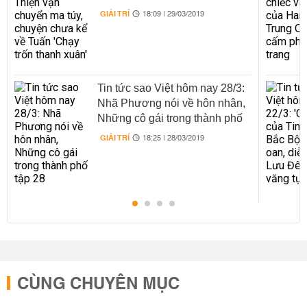
'Chạy trốn thanh xuân'
GIẢI TRÍ
18:09 | 29/03/2019
Tin tức sao Việt hôm nay 28/3:
Nhã Phương nói về hôn nhân,
Những cô gái trong thành phố
tập 28
GIẢI TRÍ
18:25 | 28/03/2019
CÙNG CHUYÊN MỤC