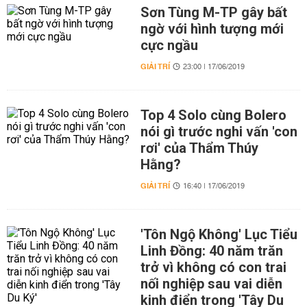
Sơn Tùng M-TP gây bất
ngờ với hình tượng mới
cực ngầu
GIẢI TRÍ
23:00 | 17/06/2019
Top 4 Solo cùng Bolero
nói gì trước nghi vấn 'con
rơi' của Thẩm Thúy
Hằng?
GIẢI TRÍ
16:40 | 17/06/2019
'Tôn Ngộ Không' Lục Tiểu
Linh Đồng: 40 năm trăn
trở vì không có con trai
nối nghiệp sau vai diễn
kinh điển trong 'Tây Du