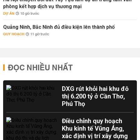
phòng kết hợp dịch vụ thương mại
DỰ ÁN
10 giờ trước
Quảng Ninh, Bắc Ninh đủ điều kiện lên thành phố
QUY HOẠCH
11 giờ trước
ĐỌC NHIỀU NHẤT
DXG rút khỏi hai khu đô
thị 6.200 tỷ ở Cần Thơ,
Phú Thọ
Điều chỉnh quy hoạch
Khu kinh tế Vũng Áng,
xác định vị trí xây dựng