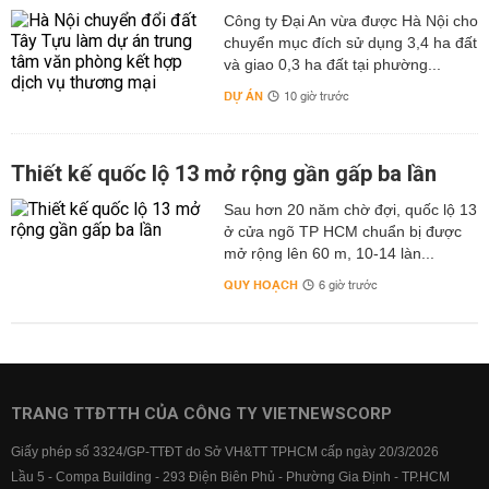
Công ty Đại An vừa được Hà Nội cho
chuyển mục đích sử dụng 3,4 ha đất
và giao 0,3 ha đất tại phường...
DỰ ÁN
10 giờ trước
Thiết kế quốc lộ 13 mở rộng gần gấp ba lần
Sau hơn 20 năm chờ đợi, quốc lộ 13
ở cửa ngõ TP HCM chuẩn bị được
mở rộng lên 60 m, 10-14 làn...
QUY HOẠCH
6 giờ trước
TRANG TTĐTTH CỦA CÔNG TY VIETNEWSCORP
Giấy phép số 3324/GP-TTĐT do Sở VH&TT TPHCM cấp ngày 20/3/2026
Lầu 5 - Compa Building - 293 Điện Biên Phủ - Phường Gia Định - TP.HCM