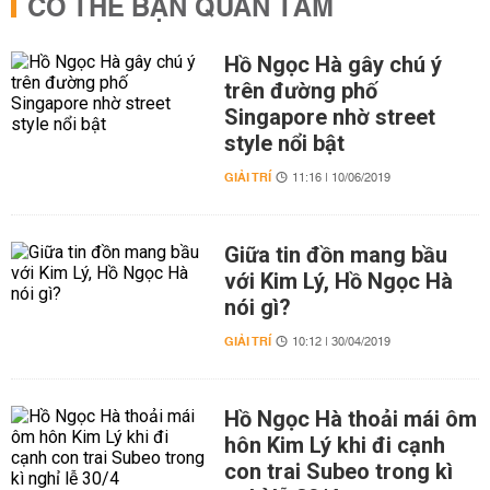
CÓ THỂ BẠN QUAN TÂM
Hồ Ngọc Hà gây chú ý
trên đường phố
Singapore nhờ street
style nổi bật
GIẢI TRÍ
11:16 | 10/06/2019
Giữa tin đồn mang bầu
với Kim Lý, Hồ Ngọc Hà
nói gì?
GIẢI TRÍ
10:12 | 30/04/2019
Hồ Ngọc Hà thoải mái ôm
hôn Kim Lý khi đi cạnh
con trai Subeo trong kì