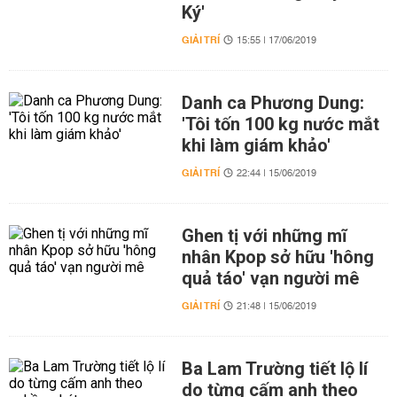
Ký'
GIẢI TRÍ
15:55 | 17/06/2019
Danh ca Phương Dung:
'Tôi tốn 100 kg nước mắt
khi làm giám khảo'
GIẢI TRÍ
22:44 | 15/06/2019
Ghen tị với những mĩ
nhân Kpop sở hữu 'hông
quả táo' vạn người mê
GIẢI TRÍ
21:48 | 15/06/2019
Ba Lam Trường tiết lộ lí
do từng cấm anh theo