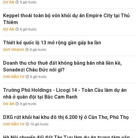
DỰ ÁN
5 giờ trước
Keppel thoái toàn bộ vốn khỏi dự án Empire City tại Thủ
Thiêm
DỰ ÁN
6 giờ trước
Thiết kế quốc lộ 13 mở rộng gần gấp ba lần
QUY HOẠCH
6 giờ trước
Doanh thu cho thuê đất không bằng bán nhà liền kề,
Sonadezi Châu Đức nói gì?
CHỦ ĐẦU TƯ
6 giờ trước
Trường Phú Holdings - Licogi 14 - Toàn Cầu làm dự án
nhà ở quân đội tại Bắc Cam Ranh
DỰ ÁN
9 giờ trước
DXG rút khỏi hai khu đô thị 6.200 tỷ ở Cần Thơ, Phú Thọ
CHỦ ĐẦU TƯ
10 giờ trước
Hà Nội chuyển đổi đất Tây Tựu làm dự án trung tâm văn