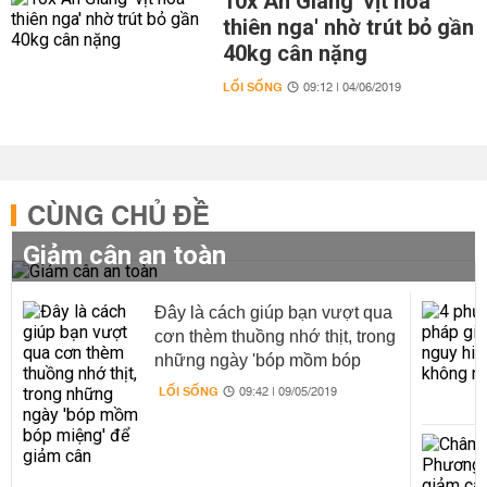
10x An Giang 'vịt hóa
thiên nga' nhờ trút bỏ gần
40kg cân nặng
LỐI SỐNG
09:12 | 04/06/2019
CÙNG CHỦ ĐỀ
Giảm cân an toàn
Đây là cách giúp bạn vượt qua
cơn thèm thuồng nhớ thịt, trong
những ngày 'bóp mồm bóp
miệng' để giảm cân
LỐI SỐNG
09:42 | 09/05/2019