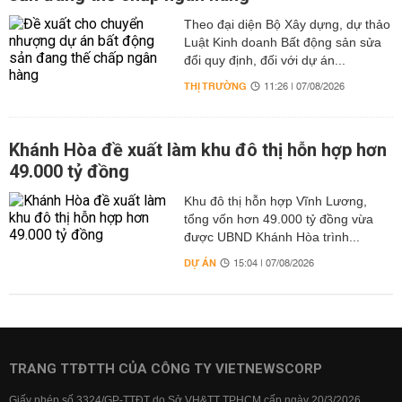
Theo đại diện Bộ Xây dựng, dự thảo
Luật Kinh doanh Bất động sản sửa
đổi quy định, đối với dự án...
THỊ TRƯỜNG
11:26 | 07/08/2026
Khánh Hòa đề xuất làm khu đô thị hỗn hợp hơn
49.000 tỷ đồng
Khu đô thị hỗn hợp Vĩnh Lương,
tổng vốn hơn 49.000 tỷ đồng vừa
được UBND Khánh Hòa trình...
DỰ ÁN
15:04 | 07/08/2026
TRANG TTĐTTH CỦA CÔNG TY VIETNEWSCORP
Giấy phép số 3324/GP-TTĐT do Sở VH&TT TPHCM cấp ngày 20/3/2026