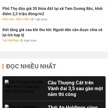
Phú Thọ đấu giá 30 thửa đất tại xã Tam Dương Bắc, khởi
điểm 2,3 triệu đồng/m2
ĐẤU GIÁ - ĐẤU THẦU
7 giờ trước
Đất tăng giá sau khi thu hồi: Người dân cần được chia sẻ
lợi ích hợp lý
THỊ TRƯỜNG
8 giờ trước
ĐỌC NHIỀU NHẤT
Cầu Thượng Cát trên
Vành đai 3,5 sau gần một
năm thi công
Thái An Holdings cùng