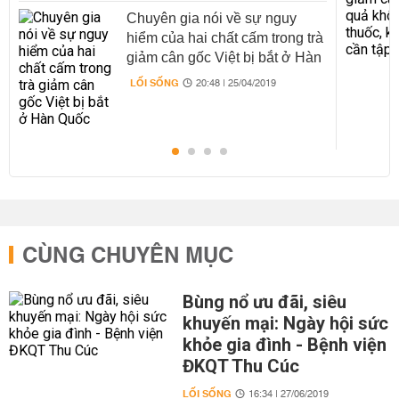
Chuyên gia nói về sự nguy
hiểm của hai chất cấm trong trà
giảm cân gốc Việt bị bắt ở Hàn
Quốc
LỐI SỐNG
20:48 | 25/04/2019
CÙNG CHUYÊN MỤC
Bùng nổ ưu đãi, siêu
khuyến mại: Ngày hội sức
khỏe gia đình - Bệnh viện
ĐKQT Thu Cúc
LỐI SỐNG
16:34 | 27/06/2019