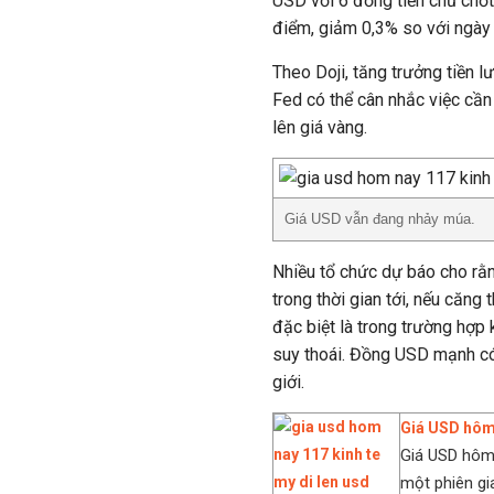
USD với 6 đồng tiền chủ chố
điểm, giảm 0,3% so với ngày
Theo Doji, tăng trưởng tiền 
Fed có thể cân nhắc việc cần 
lên giá vàng.
Giá USD vẫn đang nhảy múa.
Nhiều tổ chức dự báo cho rằ
trong thời gian tới, nếu căn
đặc biệt là trong trường hợp 
suy thoái. Đồng USD mạnh có 
giới.
Giá USD hôm
Giá USD hôm 
một phiên gi