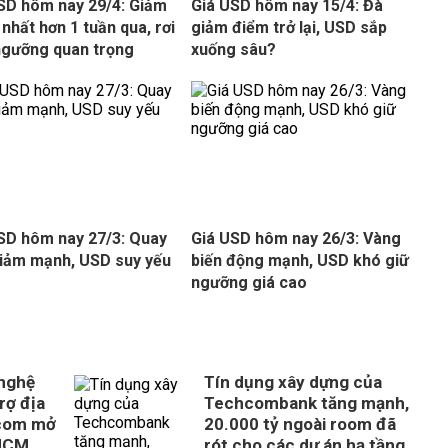
SD hôm nay 29/4: Giảm
Giá USD hôm nay 15/4: Đà
nhất hơn 1 tuần qua, rơi
giảm điểm trở lại, USD sắp
ngưỡng quan trọng
xuống sâu?
SD hôm nay 27/3: Quay
Giá USD hôm nay 26/3: Vàng
iảm mạnh, USD suy yếu
biến động mạnh, USD khó giữ
ngưỡng giá cao
 nghệ
Tín dụng xây dựng của
rợ địa
Techcombank tăng mạnh,
com mở
20.000 tỷ ngoài room đã
 HCM
rót cho các dự án hạ tầng