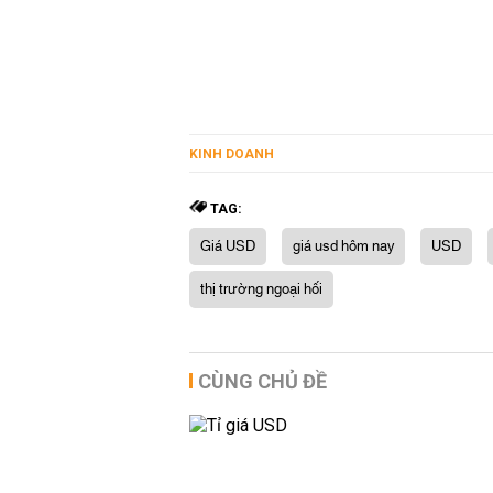
KINH DOANH
TAG:
Giá USD
giá usd hôm nay
USD
thị trường ngoại hối
CÙNG CHỦ ĐỀ