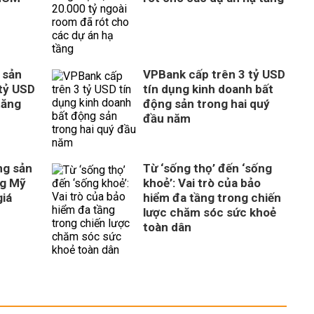
 sản
VPBank cấp trên 3 tỷ USD
tỷ USD
tín dụng kinh doanh bất
tăng
động sản trong hai quý
đầu năm
ng sản
Từ ‘sống thọ’ đến ‘sống
ng Mỹ
khoẻ’: Vai trò của bảo
giá
hiểm đa tầng trong chiến
lược chăm sóc sức khoẻ
toàn dân