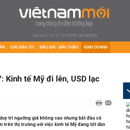
Hà Nội 27.31 °C
|
01:01PM, 06/08/2026
ÁN
CHỦ ĐẦU TƯ
ĐẤU GIÁ - ĐẤU THẦU
KINH DOANH
 Kinh tế Mỹ đi lên, USD lạc
duy trì ngưỡng giá không cao nhưng bắt đầu có
 trên thị trường với việc kinh tế Mỹ đang tốt dần