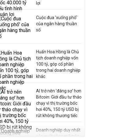
lợi
Cuộc đua 'xuống phố'
của ngân hàng thuần
số
Huấn Hoa Hồng là Chủ
tịch doanh nghiệp vốn
100 tỷ, góp cổ phần
trong hai doanh nghiệp
khác
AI trở nên 'đáng sợ' hơn
Bitcoin: Giới đầu tư tháo
chạy vì thị trường bốc
hơi 40%, 150 tỷ USD bị
rút không thương tiếc
Doanh nghiệp duy nhất
sản xuất vàng mã trên