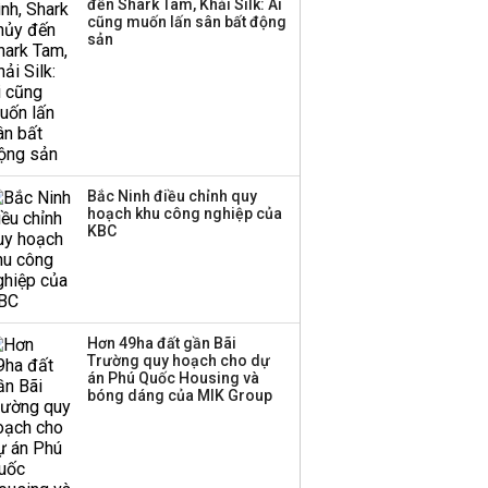
đến Shark Tam, Khải Silk: Ai
‘phất lên’ trong tháng 8,
cũng muốn lấn sân bất động
nhóm ngành nào có
sản
tiềm năng dẫn sóng?
Bắc Ninh điều chỉnh quy
hoạch khu công nghiệp của
KBC
Hơn 49ha đất gần Bãi
Trường quy hoạch cho dự
án Phú Quốc Housing và
bóng dáng của MIK Group