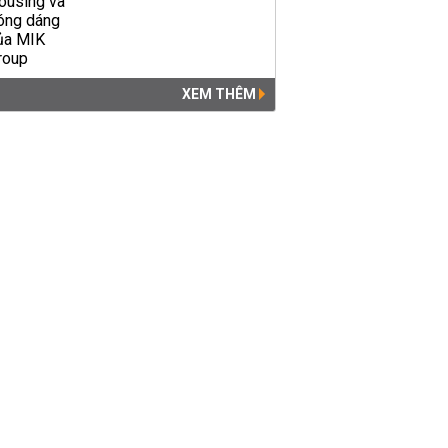
XEM THÊM
Giá USD hôm nay 29/5: Tiếp
tục giảm mạnh
KINH DOANH
05:32 | 29/05/2020