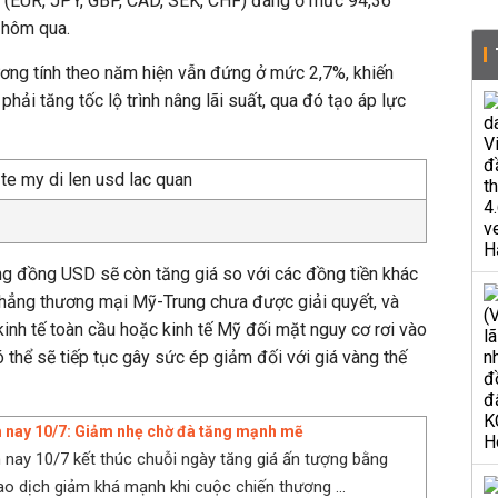
t (EUR, JPY, GBP, CAD, SEK, CHF) đang ở mức 94,36
 hôm qua.
lương tính theo năm hiện vẫn đứng ở mức 2,7%, khiến
phải tăng tốc lộ trình nâng lãi suất, qua đó tạo áp lực
ng đồng USD sẽ còn tăng giá so với các đồng tiền khác
g thẳng thương mại Mỹ-Trung chưa được giải quyết, và
kinh tế toàn cầu hoặc kinh tế Mỹ đối mặt nguy cơ rơi vào
thể sẽ tiếp tục gây sức ép giảm đối với giá vàng thế
 nay 10/7: Giảm nhẹ chờ đà tăng mạnh mẽ
nay 10/7 kết thúc chuỗi ngày tăng giá ấn tượng bằng
ao dịch giảm khá mạnh khi cuộc chiến thương ...