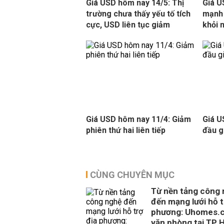
Giá USD hôm nay 14/5: Thị
Giá U
trường chưa thấy yếu tố tích
mạnh 
cực, USD liên tục giảm
khỏi 
Giá USD hôm nay 11/4: Giảm
Giá U
phiên thứ hai liên tiếp
đầu g
CÙNG CHUYÊN MỤC
Từ nền tảng công
đến mạng lưới hỗ t
phương: Uhomes.
văn phòng tại TP