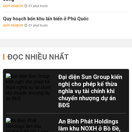
QUY HOẠCH
01 phút trước
Quy hoạch bốn khu lấn biển ở Phú Quốc
QUY HOẠCH
01 phút trước
ĐỌC NHIỀU NHẤT
Đại diện Sun Group kiến
nghị cho phép kế thừa
nghĩa vụ tài chính khi
chuyển nhượng dự án
BĐS
An Bình Phát Holdings
làm khu NOXH ở Bồ Đề,