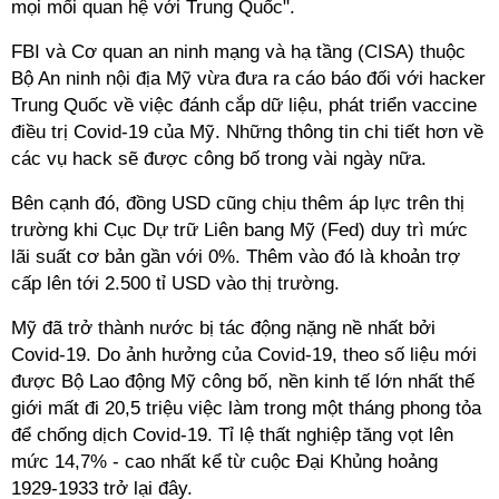
mọi mối quan hệ với Trung Quốc".
FBI và Cơ quan an ninh mạng và hạ tầng (CISA) thuộc
Bộ An ninh nội địa Mỹ vừa đưa ra cáo báo đối với hacker
Trung Quốc về việc đánh cắp dữ liệu, phát triển vaccine
điều trị Covid-19 của Mỹ. Những thông tin chi tiết hơn về
các vụ hack sẽ được công bố trong vài ngày nữa.
Bên cạnh đó, đồng USD cũng chịu thêm áp lực trên thị
trường khi Cục Dự trữ Liên bang Mỹ (Fed) duy trì mức
lãi suất cơ bản gần với 0%. Thêm vào đó là khoản trợ
cấp lên tới 2.500 tỉ USD vào thị trường.
Mỹ đã trở thành nước bị tác động nặng nề nhất bởi
Covid-19. Do ảnh hưởng của Covid-19, theo số liệu mới
được Bộ Lao động Mỹ công bố, nền kinh tế lớn nhất thế
giới mất đi 20,5 triệu việc làm trong một tháng phong tỏa
để chống dịch Covid-19. Tỉ lệ thất nghiệp tăng vọt lên
mức 14,7% - cao nhất kể từ cuộc Đại Khủng hoảng
1929-1933 trở lại đây.