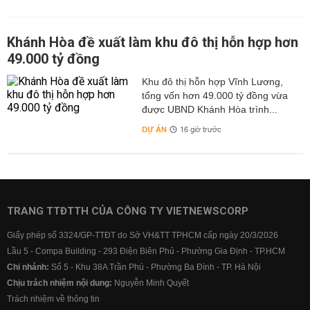
Khánh Hòa đề xuất làm khu đô thị hỗn hợp hơn
49.000 tỷ đồng
Khu đô thị hỗn hợp Vĩnh Lương,
tổng vốn hơn 49.000 tỷ đồng vừa
được UBND Khánh Hòa trình...
DỰ ÁN
16 giờ trước
TRANG TTĐTTH CỦA CÔNG TY VIETNEWSCORP
Giấy phép số 3324/GP-TTĐT do Sở VH&TT TPHCM cấp ngày 20/3/2026
Lầu 5 - Compa Building - 293 Điện Biên Phủ - Phường Gia Định - TP.HCM
Chi nhánh:
Số 5 - Khu 38A Trần Phú - Phường Ba Đình - TP. Hà Nội
Chịu trách nhiệm nội dung:
Nguyễn Minh Quyết
Trách nhiệm về thông tin