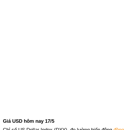
Giá USD hôm nay 17/5
Chỉ số US Dollar Index (DXY), đo lường biến động
đồng