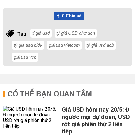
0
Chia sẻ
tỉ giá usd
tỷ giá USD chợ đen
Tag:
tỷ giá usd bidv
giá usd vietcom
tỷ giá usd acb
giá usd vcb
CÓ THỂ BẠN QUAN TÂM
Giá USD hôm nay 20/5: Đi
ngược mọi dự đoán, USD
rớt giá phiên thứ 2 liên
tiếp