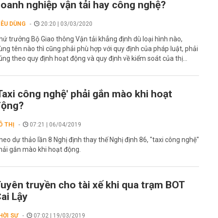
oanh nghiệp vận tải hay công nghệ?
IÊU DÙNG
20:20 | 03/03/2020
hứ trưởng Bộ Giao thông Vận tải khẳng định dù loại hình nào,
ùng tên nào thì cũng phải phù hợp với quy định của pháp luật, phải
úng theo quy định hoạt động và quy định về kiểm soát của thị...
Taxi công nghệ' phải gắn mào khi hoạt
động?
Ô THỊ
07:21 | 06/04/2019
heo dự thảo lần 8 Nghị định thay thế Nghị định 86, "taxi công nghệ"
hải gắn mào khi hoạt động.
uyên truyền cho tài xế khi qua trạm BOT
ai Lậy
HỜI SỰ
07:02 | 19/03/2019