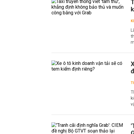
T
k
K
L
t
m
X
đ
T
T
k
v
'
G