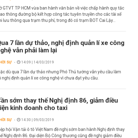
ở GTVT TP HCM vừa ban hành văn bản về việc chấp hành quy tắc
iao thông đường bộ kết hợp công tác tuyên truyền cho các tài xế
hi lưu thông qua trạm thu phí, trong đó có trạm BOT Cai Lậy...
ua 7 lần dự thảo, nghị định quản lí xe công
ghệ vẫn phải làm lại
HỜI SỰ
14:09 | 14/03/2019
ặc dù qua 7 lần dự thảo nhưng Phó Thủ tướng vẫn yêu cầu làm
ại nghị định quản lí xe công nghệ vì chưa đạt yêu cầu.
ần sớm thay thế Nghị định 86, giảm điều
iện kinh doanh cho taxi
HỜI SỰ
14:30 | 09/03/2019
iệp hội Vận tải ô tô Việt Nam đề nghị sớm ban hành Nghị định thay
hế Nghị định 86. Đại diện Bộ Công thương cũng đề nghị giảm điều