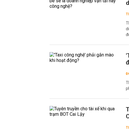
d
T
T
d
đ
'
Đ
T
p
T
C
T