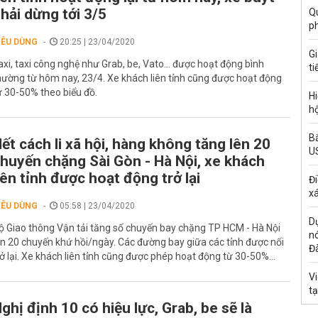
hải dừng tới 3/5
Qu
p
IÊU DÙNG
20:25 | 23/04/2020
G
axi, taxi công nghệ như Grab, be, Vato... được hoạt động bình
ti
hường từ hôm nay, 23/4. Xe khách liên tỉnh cũng được hoạt động
ừ 30-50% theo biểu đồ.
Hi
hộ
Bắ
ết cách li xã hội, hàng không tăng lên 20
U
huyến chặng Sài Gòn - Hà Nội, xe khách
iên tỉnh được hoạt động trở lại
Đi
xá
IÊU DÙNG
05:58 | 23/04/2020
Dự
ộ Giao thông Vận tải tăng số chuyến bay chặng TP HCM - Hà Nội
n
ên 20 chuyến khứ hồi/ngày. Các đường bay giữa các tỉnh được nối
Đ
rở lại. Xe khách liên tỉnh cũng được phép hoạt động từ 30-50%...
Vi
t
ghị định 10 có hiệu lực, Grab, be sẽ là