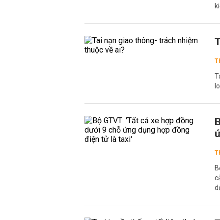
k
T
T
T
l
B
ứ
T
B
c
d