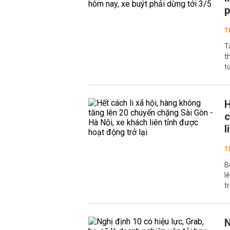
p
T
T
t
t
H
c
l
T
B
l
t
N