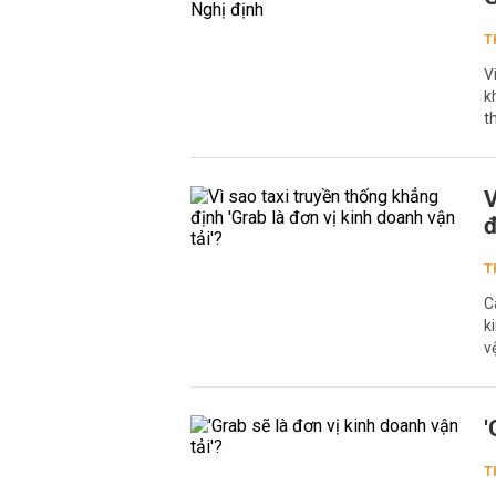
T
V
k
t
V
đ
T
C
k
v
'
T