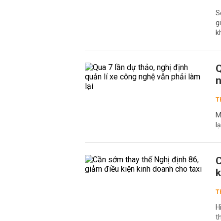
S
g
k
Q
n
T
M
l
C
k
T
H
t