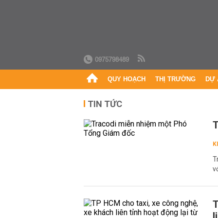
0975798489
QUY HOẠCH
THỊ TRƯỜNG
DỰ 
TIN TỨC
T
K
T
v
T
l