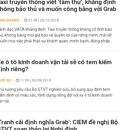
axi truyền thống viết 'tâm thư', khẳng định
hông bảo thủ và muốn công bằng với Grab
INH DOANH
02:48 | 28/10/2018
ãnh đạo VATA khẳng định: Taxi truyền thống không cố tình bảo
hủ, không bằng mọi giá bảo vệ quyền lợi của riêng mình, mà rất
uốn mọi việc phải thật sự khách quan, minh bạch, đúng pháp...
e ô tô kinh doanh vận tải sẽ có tem kiểm
ịnh riêng?
HỜI SỰ
11:00 | 30/08/2018
hủ tướng yêu cầu Bộ GTVT nghiên cứu, bổ sung quy định tem
iểm định có màu sắc, hình dạng riêng đối với xe ô tô kinh doanh
ận tải.
Tranh cãi định nghĩa Grab': CIEM đề nghị Bộ
TVT soạn thảo lại Nghị định