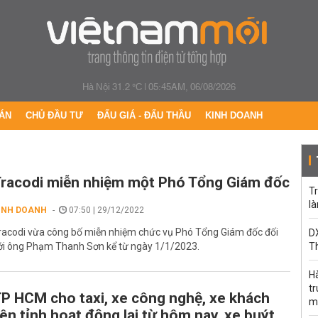
Hà Nội 31.2 °C
|
05:45AM, 06/08/2026
ÁN
CHỦ ĐẦU TƯ
ĐẤU GIÁ - ĐẤU THẦU
KINH DOANH
racodi miễn nhiệm một Phó Tổng Giám đốc
Tr
l
INH DOANH
07:50 | 29/12/2022
racodi vừa công bố miễn nhiệm chức vụ Phó Tổng Giám đốc đối
DX
ới ông Phạm Thanh Sơn kể từ ngày 1/1/2023.
T
H
t
P HCM cho taxi, xe công nghệ, xe khách
m
iên tỉnh hoạt động lại từ hôm nay, xe buýt