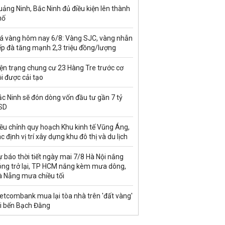
ảng Ninh, Bắc Ninh đủ điều kiện lên thành
hố
iá vàng hôm nay 6/8: Vàng SJC, vàng nhẫn
ếp đà tăng mạnh 2,3 triệu đồng/lượng
ện trạng chung cư 23 Hàng Tre trước cơ
i được cải tạo
c Ninh sẽ đón dòng vốn đầu tư gần 7 tỷ
SD
ều chỉnh quy hoạch Khu kinh tế Vũng Áng,
c định vị trí xây dựng khu đô thị và du lịch
 báo thời tiết ngày mai 7/8 Hà Nội nắng
óng trở lại, TP HCM nắng kèm mưa dông,
à Nẵng mưa chiều tối
etcombank mua lại tòa nhà trên 'đất vàng'
ại bến Bạch Đằng