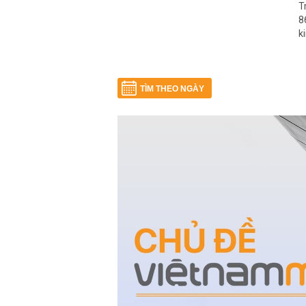
T
8
k
TÌM THEO NGÀY