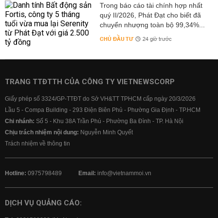
Trong báo cáo tài chính hợp nhất
quý II/2026, Phát Đạt cho biết đã
chuyển nhượng toàn bộ 99,34%...
CHỦ ĐẦU TƯ
24 giờ trước
TRANG TTĐTTH CỦA CÔNG TY VIETNEWSCORP
Giấy phép số 3324/GP-TTĐT do Sở VH&TT TPHCM cấp ngày 20/3/2026
Lầu 5 - Compa Building - 293 Điện Biên Phủ - Phường Gia Định - TP.HCM
Chi nhánh:
Số 5 - Khu 38A Trần Phú - Phường Ba Đình - TP. Hà Nội
Chịu trách nhiệm nội dung:
Nguyễn Minh Quyết
Trách nhiệm về thông tin
Hotline:
0975798489
Email:
info@vietnammoi.vn
DỊCH VỤ QUẢNG CÁO: