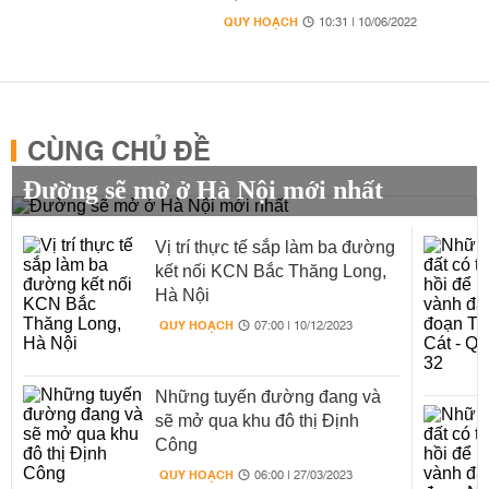
QUY HOẠCH
10:31 | 10/06/2022
CÙNG CHỦ ĐỀ
Đường sẽ mở ở Hà Nội mới nhất
Vị trí thực tế sắp làm ba đường
kết nối KCN Bắc Thăng Long,
Hà Nội
QUY HOẠCH
07:00 | 10/12/2023
Những tuyến đường đang và
sẽ mở qua khu đô thị Định
Công
QUY HOẠCH
06:00 | 27/03/2023