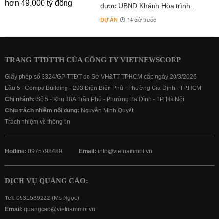
được UBND Khánh Hòa trình...
DỰ ÁN
14 giờ trước
TRANG TTĐTTH CỦA CÔNG TY VIETNEWSCORP
Giấy phép số 3324/GP-TTĐT do Sở VH&TT TPHCM cấp ngày 20/3/2026
Lầu 5 - Compa Building - 293 Điện Biên Phủ - Phường Gia Định - TP.HCM
Chi nhánh:
Số 5 - Khu 38A Trần Phú - Phường Ba Đình - TP. Hà Nội
Chịu trách nhiệm nội dung:
Nguyễn Minh Quyết
Trách nhiệm về thông tin
Hotline:
0975798489
Email:
info@vietnammoi.vn
DỊCH VỤ QUẢNG CÁO:
Tel:
0931589222 (Ms Ngọc)
Email:
quangcao@vietnammoi.vn