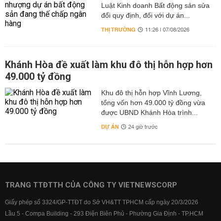
Luật Kinh doanh Bất động sản sửa
đổi quy định, đối với dự án...
THỊ TRƯỜNG
11:26 | 07/08/2026
Khánh Hòa đề xuất làm khu đô thị hỗn hợp hơn
49.000 tỷ đồng
Khu đô thị hỗn hợp Vĩnh Lương,
tổng vốn hơn 49.000 tỷ đồng vừa
được UBND Khánh Hòa trình...
DỰ ÁN
24 giờ trước
TRANG TTĐTTH CỦA CÔNG TY VIETNEWSCORP
Giấy phép số 3324/GP-TTĐT do Sở VH&TT TPHCM cấp ngày 20/3/2026
Lầu 5 - Compa Building - 293 Điện Biên Phủ - Phường Gia Định - TP.HCM