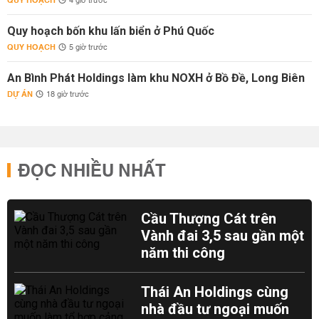
QUY HOẠCH
4 giờ trước
Quy hoạch bốn khu lấn biển ở Phú Quốc
QUY HOẠCH
5 giờ trước
An Bình Phát Holdings làm khu NOXH ở Bồ Đề, Long Biên
DỰ ÁN
18 giờ trước
ĐỌC NHIỀU NHẤT
Cầu Thượng Cát trên
Vành đai 3,5 sau gần một
năm thi công
Thái An Holdings cùng
nhà đầu tư ngoại muốn