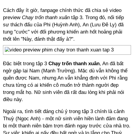
Cách đây ít giờ, fanpage chính thức đã chia sẻ video
preview
Chạy trốn thanh xuân
tập 3. Trong đó, nối tiếp
sự thách đấu của Phi (Huỳnh Anh), An (Lưu Đê Ly) đã
tung "cước" với đối phương khiến anh hốt hoảng phải
thốt lên "Này, đánh thật đấy à?".
Đặc biệt trong tập 3
Chạy trốn thanh xuân
, An đã bất
ngờ gặp lại Nam (Mạnh Trường). Mặc dù vẫn không thể
quên được Nam, nhưng An vẫn khẳng định với Phi rằng
chưa từng có ai khiến cô muốn trở thành người đẹp
trong mắt họ. Nữ sinh viên đã rất đau lòng khi phải nói
điều này.
Ngoài ra, tình tiết đáng chú ý trong tập 3 chính là cảnh
Thuỳ (Ngọc Anh) - một nữ sinh viên hiền lành đảm đang
bị một thanh niên bặm trợn đánh ngay trước cửa nhà trọ.
Sự việc khiến ai nấy đều bất ngờ và lo lắng cho Thuỳ.