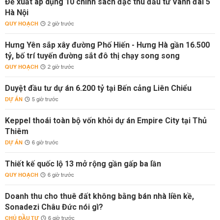
Đề xuất áp dụng 10 chính sách đặc thù đầu tư Vành đai 5
Hà Nội
QUY HOẠCH
2 giờ trước
Hưng Yên sắp xây đường Phố Hiến - Hưng Hà gần 16.500
tỷ, bố trí tuyến đường sắt đô thị chạy song song
QUY HOẠCH
2 giờ trước
Duyệt đầu tư dự án 6.200 tỷ tại Bến cảng Liên Chiểu
DỰ ÁN
5 giờ trước
Keppel thoái toàn bộ vốn khỏi dự án Empire City tại Thủ
Thiêm
DỰ ÁN
6 giờ trước
Thiết kế quốc lộ 13 mở rộng gần gấp ba lần
QUY HOẠCH
6 giờ trước
Doanh thu cho thuê đất không bằng bán nhà liền kề,
Sonadezi Châu Đức nói gì?
CHỦ ĐẦU TƯ
6 giờ trước