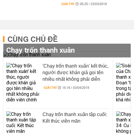
GIẢI TRÍ
05:25 | 23/03/2019
CÙNG CHỦ ĐỀ
Chạy trốn thanh xuân
'Chạy trốn thanh xuân' kết thúc,
người được khán giả gọi tên
nhiều nhất không phải diễn
viên chính
GIẢI TRÍ
15:16 | 03/04/2019
Chạy trốn thanh xuân tập cuối:
Kết thúc viên mãn