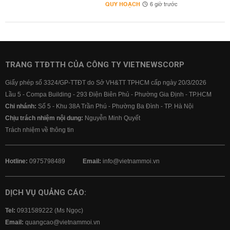
QUY HOẠCH
6 giờ trước
TRANG TTĐTTH CỦA CÔNG TY VIETNEWSCORP
Giấy phép số 3324/GP-TTĐT do Sở VH&TT TPHCM cấp ngày 20/3/2026
Lầu 5 - Compa Building - 293 Điện Biên Phủ - Phường Gia Định - TP.HCM
Chi nhánh:
Số 5 - Khu 38A Trần Phú - Phường Ba Đình - TP. Hà Nội
Chịu trách nhiệm nội dung:
Nguyễn Minh Quyết
Trách nhiệm về thông tin
Hotline:
0975798489
Email:
info@vietnammoi.vn
DỊCH VỤ QUẢNG CÁO:
Tel:
0931589222 (Ms Ngọc)
Email:
quangcao@vietnammoi.vn