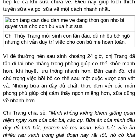
tiếp kể cả khi sữa chưa về. Điều này giúp kích thích
tuyến sữa và gọi sữa về một cách nhanh nhất.
Chị Thùy Trang mới sinh con lần đầu, dù nhiều bỡ ngỡ
nhưng chị vẫn duy trì việc cho con bú mẹ hoàn toàn.
Vì đẻ thường nên sau sinh khoảng 24 giờ, chị Trang đã
tập đi lại nhẹ nhàng trong phòng giúp cơ thể khỏe mạnh
hơn, khí huyết lưu thông nhanh hơn. Bên cạnh đó, chị
chú trọng việc bồi bổ cơ thể sau một cuộc vượt cạn vất
vả. Những bữa ăn đầy đủ chất, thực đơn với các món
phong phú giúp chị cảm thấy ngon miệng hơn, sữa cũng
về nhanh hơn.
Chị Trang chia sẻ: “
Mình không kiêng khem giống quan
niệm ngày xưa của các bà, các cụ. Bữa ăn của mình đều
đầy đủ tinh bột, protein và rau xanh. Đặc biệt việc ăn
nhiều rau xanh trong giai đoạn này rất tốt, nó có khả