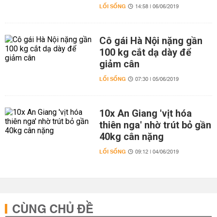
LỐI SỐNG
14:58 | 06/06/2019
Cô gái Hà Nội nặng gần
100 kg cắt dạ dày để
giảm cân
LỐI SỐNG
07:30 | 05/06/2019
10x An Giang 'vịt hóa
thiên nga' nhờ trút bỏ gần
40kg cân nặng
LỐI SỐNG
09:12 | 04/06/2019
CÙNG CHỦ ĐỀ