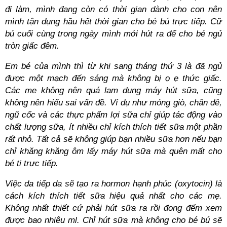
đi làm, mình đang còn có thời gian dành cho con nên
mình tận dụng hầu hết thời gian cho bé bú trực tiếp. Cữ
bú cuối cùng trong ngày mình mới hút ra để cho bé ngủ
tròn giấc đêm.
Em bé của mình thì từ khi sang tháng thứ 3 là đã ngủ
được một mạch đến sáng mà không bị ọ ẹ thức giấc.
Các mẹ không nên quá lạm dụng máy hút sữa, cũng
không nên hiểu sai vấn đề. Ví dụ như móng giò, chân dê,
ngũ cốc và các thực phẩm lợi sữa chỉ giúp tác động vào
chất lượng sữa, ít nhiều chỉ kích thích tiết sữa một phần
rất nhỏ. Tất cả sẽ không giúp bạn nhiều sữa hơn nếu bạn
chỉ khăng khăng ôm lấy máy hút sữa mà quên mất cho
bé ti trực tiếp.
Việc da tiếp da sẽ tạo ra hormon hạnh phúc (oxytocin) là
cách kích thích tiết sữa hiệu quả nhất cho các mẹ.
Không nhất thiết cứ phải hút sữa ra rồi đong đếm xem
được bao nhiêu ml. Chỉ hút sữa mà không cho bé bú sẽ