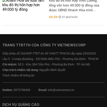
Khu đô thị hỗn hợp Vĩnh Lương,
tổng vốn hơn 49.000 tỷ đồng vừa
được UBND Khánh Hòa trình...
DỰ ÁN
01 phút trước
TRANG TTĐTTH CỦA CÔNG TY VIETNEWSCORP
Giấy phép số 3324/GP-TTĐT do Sở VH&TT TPHCM cấp ngày 20/3/2026
Lầu 5 - Compa Building - 293 Điện Biên Phủ - Phường Gia Định - TP.HCM
Chi nhánh:
Số 5 - Khu 38A Trần Phú - Phường Ba Đình - TP. Hà Nội
Chịu trách nhiệm nội dung:
Nguyễn Minh Quyết
Trách nhiệm về thông tin
Hotline:
0975798489
Email:
info@vietnammoi.vn
DỊCH VỤ QUẢNG CÁO: