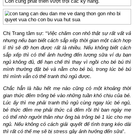
Con cũng phát triển vượt trội các kỹ năng.
Chị Trang tâm sự: “
Việc chăm con nhỏ thật sự rất vất vả
nhưng nếu bạn biết cách sắp xếp thời gian một cách hợp
lí thì sẽ đỡ hơn được rất là nhiều. Nếu không biết cách
sắp xếp thì có thể ảnh hưởng đến lượng sữa ví dụ bạn
ngủ không đủ, để hạn chế thì thay vì ngồi cho bé bú thì
mình thường đặt bé và nằm cho bé bú, trong lúc bé bú
thì mình vẫn có thể tranh thủ ngủ được.
Chắc hẳn là hầu hết mẹ nào cũng có một khoảng thời
gian thức đêm trông bé vào những tuần khó chịu của bé.
Lúc ấy thì mẹ phải tranh thủ ngủ cùng ngay lúc bé ngủ,
bé thức đêm mẹ phải thức cả đêm rồi thì ban ngày mẹ
có thể nhờ người thân như ông bà trông bé 1 lúc cho mẹ
ngủ. Nếu không có cách giải quyết để tình trạng kéo dài
thì rất có thể mẹ sẽ bị stress gây ảnh hưởng đến sữa
”.