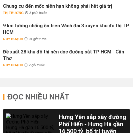
Chung cư đến mốc niên hạn không phải hết giá trị
THỊ TRƯỜNG
3 phút trước
9 km tường chống ồn trên Vành đai 3 xuyên khu đô thị TP
HCM
QUY HOẠCH
01 giờ trước
Đề xuất 28 khu đô thị nén dọc đường sắt TP HCM - Cần
Thơ
QUY HOẠCH
2 giờ trước
ĐỌC NHIỀU NHẤT
Hưng Yên sắp xây đường
Phố Hiến - Hưng Hà gần
16.500 tỷ, bố trí tuyến