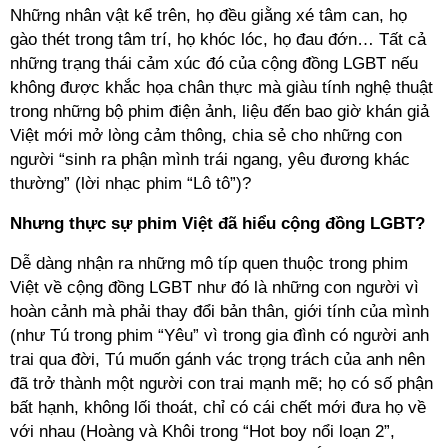
Những nhân vật kể trên, họ đều giằng xé tâm can, họ
gào thét trong tâm trí, họ khóc lóc, họ đau đớn… Tất cả
những trạng thái cảm xúc đó của cộng đồng LGBT nếu
không được khắc họa chân thực mà giàu tính nghệ thuật
trong những bộ phim điện ảnh, liệu đến bao giờ khán giả
Việt mới mở lòng cảm thông, chia sẻ cho những con
người “sinh ra phận mình trái ngang, yêu đương khác
thường” (lời nhạc phim “Lô tô”)?
Nhưng thực sự phim Việt đã hiểu cộng đồng LGBT?
Dễ dàng nhận ra những mô típ quen thuộc trong phim
Việt về cộng đồng LGBT như đó là những con người vì
hoàn cảnh mà phải thay đổi bản thân, giới tính của mình
(như Tú trong phim “Yêu” vì trong gia đình có người anh
trai qua đời, Tú muốn gánh vác trọng trách của anh nên
đã trở thành một người con trai mạnh mẽ; họ có số phận
bất hạnh, không lối thoát, chỉ có cái chết mới đưa họ về
với nhau (Hoàng và Khôi trong “Hot boy nổi loạn 2”,