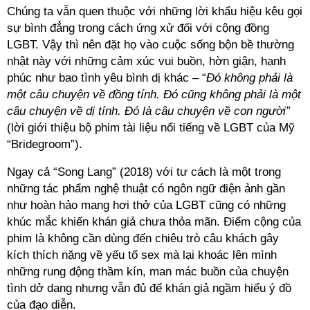
Chúng ta vẫn quen thuộc với những lời khẩu hiệu kêu gọi
sự bình đẳng trong cách ứng xử đối với cộng đồng
LGBT. Vậy thì nên đặt họ vào cuộc sống bộn bề thường
nhật này với những cảm xúc vui buồn, hờn giận, hạnh
phúc như bao tình yêu bình dị khác – “
Đó không phải là
một câu chuyện về đồng tính. Đó cũng không phải là một
câu chuyện về dị tính. Đó là câu chuyện về con người”
(lời giới thiệu bộ phim tài liệu nổi tiếng về LGBT của Mỹ
“Bridegroom”).
Ngay cả “Song Lang” (2018) với tư cách là một trong
những tác phẩm nghệ thuật có ngôn ngữ điện ảnh gần
như hoàn hảo mang hơi thở của LGBT cũng có những
khúc mắc khiến khán giả chưa thỏa mãn. Điểm cộng của
phim là không cần dùng đến chiêu trò câu khách gây
kích thích nặng về yếu tố sex mà lại khoác lên mình
những rung động thầm kín, man mác buồn của chuyện
tình dở dang nhưng vẫn đủ để khán giả ngầm hiểu ý đồ
của đạo diễn.