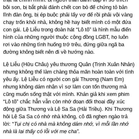
bôi son, bị bắt phải đánh chết con bò để chứng tỏ bản
lĩnh đàn ông, bị ép buộc phải lấy vợ để rồi phải vội vàng
chạy trốn khỏi nhà, không hề hay biết mình có một đứa
con gái. Lệ Liễu trong đoàn hát “Lô tô” là hình mẫu điển
hình của những người thuộc cộng đồng LGBT, họ luôn
rơi vào những tình huống trớ trêu, đứng giữa ngã ba
đường không biết nên đi về hướng nào.
Lệ Liễu (Hữu Châu) yêu thương Quân (Trịnh Xuân Nhản)
nhưng không thể làm chàng thỏa mãn hoàn toàn với tình
yêu ấy. Lệ Liễu có người con gái Thương (Nam Em)
nhưng không dám nhận vì sợ làm con tổn thương mà
cũng muốn sống thật với mình. Khán giả khi xem phim
“Lô tô” chắc hẳn vẫn còn nhớ đoạn đối thoại đầy xúc
động giữa Thương và Lệ Sa Sa (Hải Triều). Khi Thương
hỏi Lệ Sa Sa có nhớ nhà không, cô đã nghẹn ngào trả
lời: “
Tụi chị có nhà mà không dám nhớ, vì mỗi lần nhớ
nhà là lại thấy có lỗi với mẹ cha”.