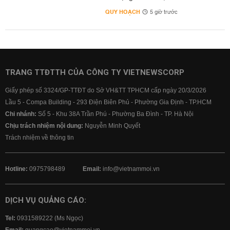
QUY HOẠCH
5 giờ trước
TRANG TTĐTTH CỦA CÔNG TY VIETNEWSCORP
Giấy phép số 3324/GP-TTĐT do Sở VH&TT TPHCM cấp ngày 20/3/2026
Lầu 5 - Compa Building - 293 Điện Biên Phủ - Phường Gia Định - TP.HCM
Chi nhánh:
Số 5 - Khu 38A Trần Phú - Phường Ba Đình - TP. Hà Nội
Chịu trách nhiệm nội dung:
Nguyễn Minh Quyết
Trách nhiệm về thông tin
Hotline:
0975798489
Email:
info@vietnammoi.vn
DỊCH VỤ QUẢNG CÁO:
Tel:
0931589222 (Ms Ngọc)