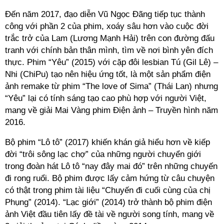
Đến năm 2017, đạo diễn Vũ Ngọc Đãng tiếp tục thành
công với phần 2 của phim, xoáy sâu hơn vào cuộc đời
trắc trở của Lam (Lương Mạnh Hải) trên con đường đấu
tranh với chính bản thân mình, tìm về nơi bình yên đích
thực. Phim “Yêu” (2015) với cặp đôi lesbian Tú (Gil Lê) –
Nhi (ChiPu) tạo nên hiệu ứng tốt, là một sản phẩm điện
ảnh remake từ phim “The love of Sima” (Thái Lan) nhưng
“Yêu” lại có tính sáng tạo cao phù hợp với người Việt,
mang về giải Mai Vàng phim Điện ảnh – Truyền hình năm
2016.
Bộ phim “Lô tô” (2017) khiến khán giả hiểu hơn về kiếp
đời “trôi sông lạc chợ” của những người chuyển giới
trong đoàn hát Lô tô “nay đây mai đó” trên những chuyến
đi rong ruổi. Bộ phim được lấy cảm hứng từ câu chuyện
có thật trong phim tài liệu “Chuyến đi cuối cùng của chị
Phụng” (2014). “Lạc giới” (2014) trở thành bộ phim điện
ảnh Việt đầu tiên lấy đề tài về người song tính, mang về