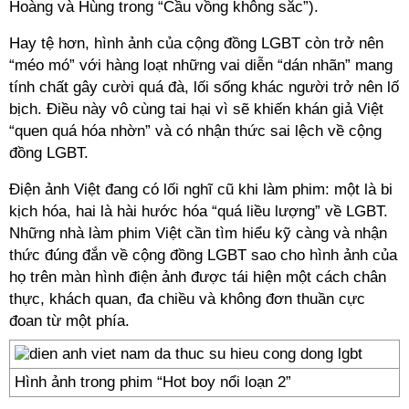
Hoàng và Hùng trong “Cầu vồng không sắc”).
Hay tệ hơn, hình ảnh của cộng đồng LGBT còn trở nên
“méo mó” với hàng loạt những vai diễn “dán nhãn” mang
tính chất gây cười quá đà, lối sống khác người trở nên lố
bịch. Điều này vô cùng tai hại vì sẽ khiến khán giả Việt
“quen quá hóa nhờn” và có nhận thức sai lệch về cộng
đồng LGBT.
Điện ảnh Việt đang có lối nghĩ cũ khi làm phim: một là bi
kịch hóa, hai là hài hước hóa “quá liều lượng” về LGBT.
Những nhà làm phim Việt cần tìm hiểu kỹ càng và nhận
thức đúng đắn về cộng đồng LGBT sao cho hình ảnh của
họ trên màn hình điện ảnh được tái hiện một cách chân
thực, khách quan, đa chiều và không đơn thuần cực
đoan từ một phía.
Hình ảnh trong phim “Hot boy nổi loạn 2”