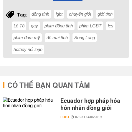
đồng tính
lgbt
chuyển giới
giới tính
Tag:
Lô Tô
gay
phim đồng tính
phim LGBT
les
phim đam mỹ
để mai tính
Song Lang
hotboy nổi loạn
CÓ THỂ BẠN QUAN TÂM
Ecuador hợp pháp hóa
hôn nhân đồng giới
LGBT
07:23 | 14/06/2019