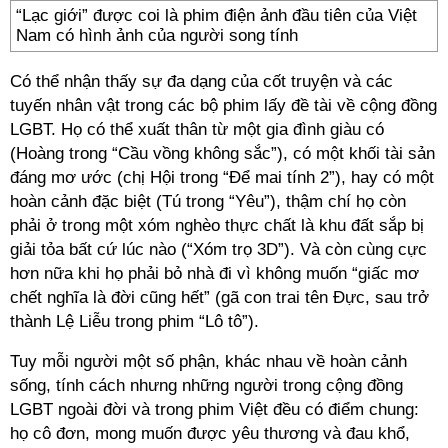
“Lạc giới” được coi là phim điện ảnh đầu tiên của Việt
Nam có hình ảnh của người song tính
Có thể nhận thấy sự đa dạng của cốt truyện và các
tuyến nhân vật trong các bộ phim lấy đề tài về cộng đồng
LGBT. Họ có thể xuất thân từ một gia đình giàu có
(Hoàng trong “Cầu vồng không sắc”), có một khối tài sản
đáng mơ ước (chị Hội trong “Để mai tính 2”), hay có một
hoàn cảnh đặc biệt (Tú trong “Yêu”), thậm chí họ còn
phải ở trong một xóm nghèo thực chất là khu đất sắp bị
giải tỏa bất cứ lúc nào (“Xóm trọ 3D”). Và còn cùng cực
hơn nữa khi họ phải bỏ nhà đi vì không muốn “giấc mơ
chết nghĩa là đời cũng hết” (gã con trai tên Đực, sau trở
thành Lệ Liễu trong phim “Lô tô”).
Tuy mỗi người một số phận, khác nhau về hoàn cảnh
sống, tính cách nhưng những người trong cộng đồng
LGBT ngoài đời và trong phim Việt đều có điểm chung:
họ cô đơn, mong muốn được yêu thương và đau khổ,