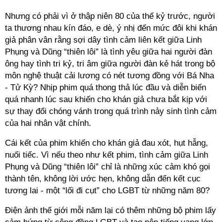
Nhưng có phải vì ở thập niên 80 của thế kỷ trước, người
ta thương nhau kín đáo, e dè, ý nhị đến mức đôi khi khán
giả phân vân rằng sợi dây tình cảm liên kết giữa Linh
Phụng và Dũng “thiên lôi” là tình yêu giữa hai người đàn
ông hay tình tri kỷ, tri âm giữa người đàn kẻ hát trong bộ
môn nghệ thuật cải lương có nét tương đồng với Bá Nha
- Tử Kỳ? Nhịp phim quá thong thả lúc đầu và diễn biến
quá nhanh lúc sau khiến cho khán giả chưa bắt kịp với
sự thay đổi chóng vánh trong quá trình nảy sinh tình cảm
của hai nhân vật chính.
Cái kết của phim khiến cho khán giả đau xót, hụt hẫng,
nuối tiếc. Vì nếu theo như kết phim, tình cảm giữa Linh
Phụng và Dũng “thiên lôi” chỉ là những xúc cảm khó gọi
thành tên, không lời ước hẹn, không dẫn đến kết cục
tương lai - một “lối đi cụt” cho LGBT từ những năm 80?
Điện ảnh thế giới mỗi năm lại có thêm những bộ phim lấy