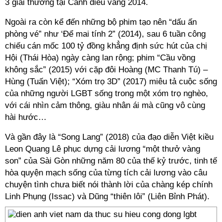
3 giải thưởng tại Cánh diều vàng 2014.
Ngoài ra còn kể đến những bộ phim tạo nên “dấu ấn
phòng vé” như ‘Để mai tính 2” (2014), sau 6 tuần công
chiếu cán mốc 100 tỷ đồng khẳng định sức hút của chị
Hội (Thái Hòa) ngày càng lan rộng; phim “Cầu vồng
không sắc” (2015) với cặp đôi Hoàng (MC Thanh Tú) –
Hùng (Tuấn Việt); “Xóm trọ 3D” (2017) miêu tả cuộc sống
của những người LGBT sống trong một xóm trọ nghèo,
với cái nhìn cảm thông, giàu nhân ái mà cũng vô cùng
hài hước…
Và gần đây là “Song Lang” (2018) của đạo diễn Việt kiều
Leon Quang Lê phục dựng cải lương “một thưở vàng
son” của Sài Gòn những năm 80 của thế kỷ trước, tinh tế
hòa quyện mạch sống của từng tích cải lương vào câu
chuyện tình chưa biết nói thành lời của chàng kép chính
Linh Phụng (Issac) và Dũng “thiên lôi” (Liên Bỉnh Phát).