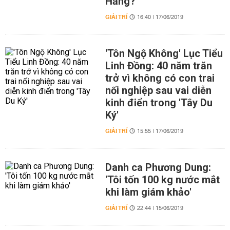
Hằng?
GIẢI TRÍ
16:40 | 17/06/2019
'Tôn Ngộ Không' Lục Tiểu
Linh Đồng: 40 năm trăn
trở vì không có con trai
nối nghiệp sau vai diễn
kinh điển trong 'Tây Du
Ký'
GIẢI TRÍ
15:55 | 17/06/2019
Danh ca Phương Dung:
'Tôi tốn 100 kg nước mắt
khi làm giám khảo'
GIẢI TRÍ
22:44 | 15/06/2019