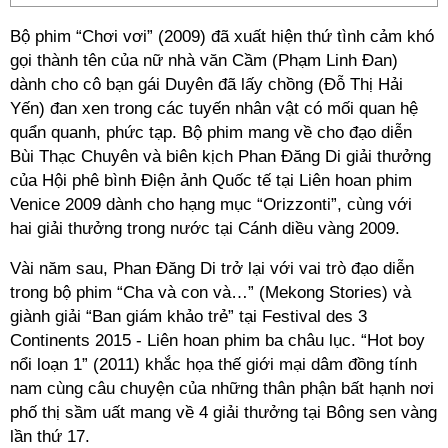
Bộ phim “Chơi vơi” (2009) đã xuất hiện thứ tình cảm khó
gọi thành tên của nữ nhà văn Cầm (Phạm Linh Đan)
dành cho cô bạn gái Duyên đã lấy chồng (Đỗ Thị Hải
Yến) đan xen trong các tuyến nhân vật có mối quan hệ
quẩn quanh, phức tạp. Bộ phim mang về cho đạo diễn
Bùi Thạc Chuyên và biên kịch Phan Đăng Di giải thưởng
của Hội phê bình Điện ảnh Quốc tế tại Liên hoan phim
Venice 2009 dành cho hạng mục “Orizzonti”, cùng với
hai giải thưởng trong nước tại Cánh diều vàng 2009.
Vài năm sau, Phan Đăng Di trở lại với vai trò đạo diễn
trong bộ phim “Cha và con và…” (Mekong Stories) và
giành giải “Ban giám khảo trẻ” tại Festival des 3
Continents 2015 - Liên hoan phim ba châu lục. “Hot boy
nổi loạn 1” (2011) khắc họa thế giới mại dâm đồng tính
nam cùng câu chuyện của những thân phận bất hạnh nơi
phố thị sầm uất mang về 4 giải thưởng tại Bông sen vàng
lần thứ 17.