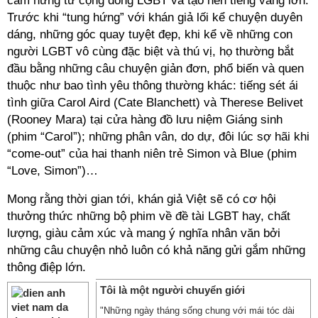
cảm hứng từ cộng đồng LGBT và tạo nên tiếng vang lớn.
Trước khi “tung hứng” với khán giả lối kể chuyện duyên
dáng, những góc quay tuyệt đẹp, khi kể về những con
người LGBT vô cùng đặc biệt và thú vị, họ thường bắt
đầu bằng những câu chuyện giản đơn, phổ biến và quen
thuộc như bao tình yêu thông thường khác: tiếng sét ái
tình giữa Carol Aird (Cate Blanchett) và Therese Belivet
(Rooney Mara) tại cửa hàng đồ lưu niệm Giáng sinh
(phim “Carol”); những phân vân, do dự, đôi lúc sợ hãi khi
“come-out” của hai thanh niên trẻ Simon và Blue (phim
“Love, Simon”)…
Mong rằng thời gian tới, khán giả Việt sẽ có cơ hội
thưởng thức những bộ phim về đề tài LGBT hay, chất
lượng, giàu cảm xúc và mang ý nghĩa nhân văn bởi
những câu chuyện nhỏ luôn có khả năng gửi gắm những
thông điệp lớn.
Tôi là một người chuyển giới
"Những ngày tháng sống chung với mái tóc dài