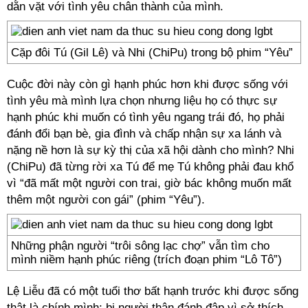
dằn vặt với tình yêu chân thành của mình.
Cặp đôi Tú (Gil Lê) và Nhi (ChiPu) trong bộ phim “Yêu”
Cuộc đời này còn gì hạnh phúc hơn khi được sống với
tình yêu mà mình lựa chọn nhưng liệu họ có thực sự
hạnh phúc khi muốn có tình yêu ngang trái đó, họ phải
đánh đổi bạn bè, gia đình và chấp nhận sự xa lánh và
nặng nề hơn là sự kỳ thị của xã hội dành cho mình? Nhi
(ChiPu) đã từng rời xa Tú để mẹ Tú không phải đau khổ
vì “đã mất một người con trai, giờ bác không muốn mất
thêm một người con gái” (phim “Yêu”).
Những phận người “trôi sông lạc chợ” vẫn tìm cho
mình niềm hạnh phúc riêng (trích đoạn phim “Lô Tô”)
Lệ Liễu đã có một tuổi thơ bất hạnh trước khi được sống
thật là chính mình: bị người thân đánh đập vì sở thích