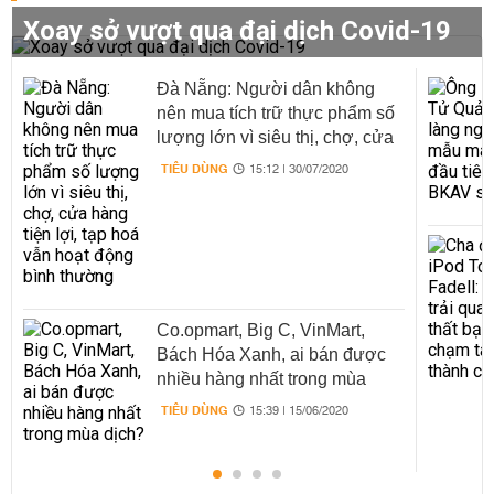
Xoay sở vượt qua đại dịch Covid-19
Đà Nẵng: Người dân không
nên mua tích trữ thực phẩm số
lượng lớn vì siêu thị, chợ, cửa
hàng tiện lợi, tạp hoá vẫn hoạt
TIÊU DÙNG
15:12 | 30/07/2020
động bình thường
Co.opmart, Big C, VinMart,
Bách Hóa Xanh, ai bán được
nhiều hàng nhất trong mùa
dịch?
TIÊU DÙNG
15:39 | 15/06/2020