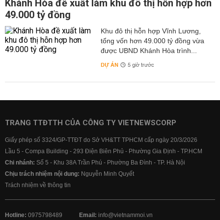
Khánh Hòa đề xuất làm khu đô thị hỗn hợp hơn
49.000 tỷ đồng
Khu đô thị hỗn hợp Vĩnh Lương,
tổng vốn hơn 49.000 tỷ đồng vừa
được UBND Khánh Hòa trình...
DỰ ÁN
5 giờ trước
TRANG TTĐTTH CỦA CÔNG TY VIETNEWSCORP
Giấy phép số 3324/GP-TTĐT do Sở VH&TT TPHCM cấp ngày 20/3/2026
Lầu 5 - Compa Building - 293 Điện Biên Phủ - Phường Gia Định - TP.HCM
Chi nhánh:
Số 5 - Khu 38A Trần Phú - Phường Ba Đình - TP. Hà Nội
Chịu trách nhiệm nội dung:
Nguyễn Minh Quyết
Trách nhiệm về thông tin
Hotline:
0975798489
Email:
info@vietnammoi.vn