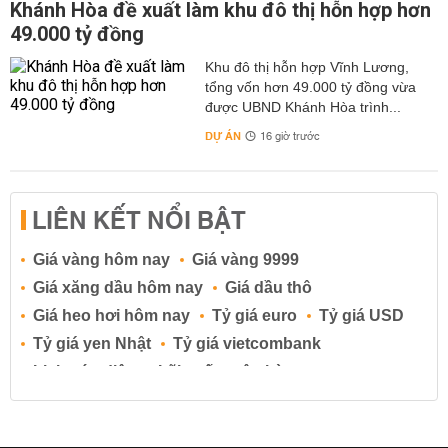
Khánh Hòa đề xuất làm khu đô thị hỗn hợp hơn
49.000 tỷ đồng
Khu đô thị hỗn hợp Vĩnh Lương,
tổng vốn hơn 49.000 tỷ đồng vừa
được UBND Khánh Hòa trình...
DỰ ÁN
16 giờ trước
LIÊN KẾT NỔI BẬT
Giá vàng hôm nay
Giá vàng 9999
Giá xăng dầu hôm nay
Giá dầu thô
Giá heo hơi hôm nay
Tỷ giá euro
Tỷ giá USD
Tỷ giá yen Nhật
Tỷ giá vietcombank
Lịch cúp điện
Lãi suất ngân hàng
Lãi suất tiết kiệm
Lãi suất tiền gửi
Lãi suất ngân hàng Agribank