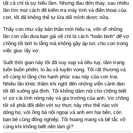
tất cả chỉ là sự hiểu lầm. Nhưng đau đớn thay, sau nhiều
lần tìm mọi cách để kiểm tra máy tính và điện thoại của
con, tôi đã không thể tự lừa dối mình được nữa.
Thấy con như vậy bản thân mới hiểu ra, vốn dĩ những
lần con vẫn đưa bạn gái về chỉ là cách "hoãn binh" để vợ
chồng tôi bớt lo lắng mà không gây áp lực cho con trong
việc giục lấy vợ.
Suốt thời gian này tôi đã suy sụp và tiều tụy, tâm trạng
luôn buồn phiền, lo âu và tuyện vọng. Tôi rất thương và
vô cùng lo lắng cho hạnh phúc sau này của con trai.
Nhiều lần khóc thầm khi nghĩ đến những viễn cảnh đen
tối đổ xuống gia đình. Tôi không dám nói cho chồng biết
vì sợ cái tính nóng nảy và gia trưởng của anh. Vợ chồng
tôi sẽ phải đối diện với sự thực này như thế nào với
dòng họ, với ông bà nội ngoại và anh em hai bên, còn
bạn bè cùng đồng nghiệp. Tôi hoang mang và bế tắc vô
cùng khi không biết nên làm gì?