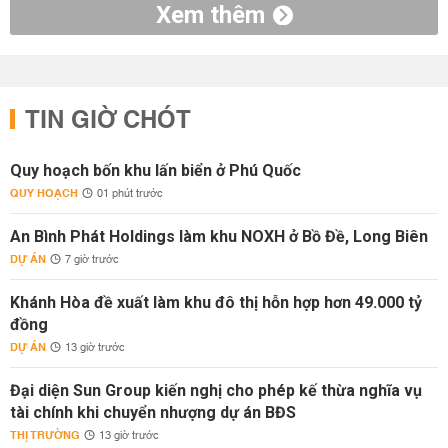
Xem thêm
TIN GIỜ CHÓT
Quy hoạch bốn khu lấn biển ở Phú Quốc
QUY HOẠCH
01 phút trước
An Bình Phát Holdings làm khu NOXH ở Bồ Đề, Long Biên
DỰ ÁN
7 giờ trước
Khánh Hòa đề xuất làm khu đô thị hỗn hợp hơn 49.000 tỷ
đồng
DỰ ÁN
13 giờ trước
Đại diện Sun Group kiến nghị cho phép kế thừa nghĩa vụ
tài chính khi chuyển nhượng dự án BĐS
THỊ TRƯỜNG
13 giờ trước