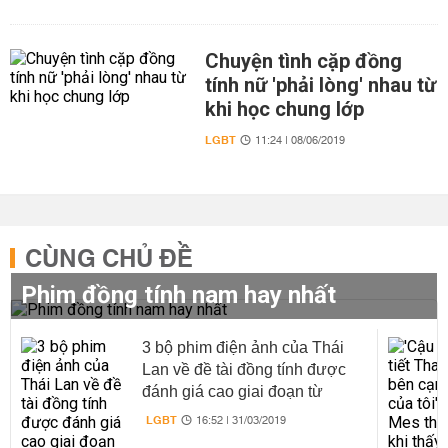
Chuyện tình cặp đồng
tính nữ 'phải lòng' nhau từ
khi học chung lớp
LGBT
11:24 | 08/06/2019
CÙNG CHỦ ĐỀ
Phim đồng tính nam hay nhất
3 bộ phim điện ảnh của Thái
Lan về đề tài đồng tính được
đánh giá cao giai đoạn từ
2007-2018
LGBT
16:52 | 31/03/2019