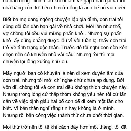
đã dao động. Nhiều lần khi đi làm về gặp cháu gái 4 tuổi
nhà hàng xóm kế bên chơi ở cổng là anh bế nó vui cười.
Biết ba mẹ đang ngóng chuyện lập gia đình, con trai tôi
cũng đôi lần dẫn bạn gái về nhà chơi. Mỗi lần như thế,
vợ chồng tôi đều vui mừng phấn khởi. Nhưng sự phấn
khởi ấy cũng chẳng được lâu vì vài tuần lại thấy con trai
trở về tình trạng độc thân. Trước đó tôi nghĩ con còn kén
chọn nên có khuyên nhủ vài câu. Nhưng rồi thì mọi
chuyện lại lắng xuống như cũ.
Mấy người bạn có khuyên là nên đi xem duyên âm của
con trai, nhưng tôi mới chỉ nghe chứ chưa áp dụng. Bởi
vốn dĩ, chồng tôi và con trai đều không thích chuyện này.
Nhưng trong lòng cứ thấp thỏm không yêu nên tôi cứ lấn
cấn về việc định giấu hai bố con để đi xem một lần cho
biết. Vì bản thân nghĩ rằng tin hay không là ở mình.
Nhưng rồi bận công việc thành thử chưa chốt thời gian.
Mọi thứ trở nên tồi tệ khi cách đây hơn một tháng, tôi đã