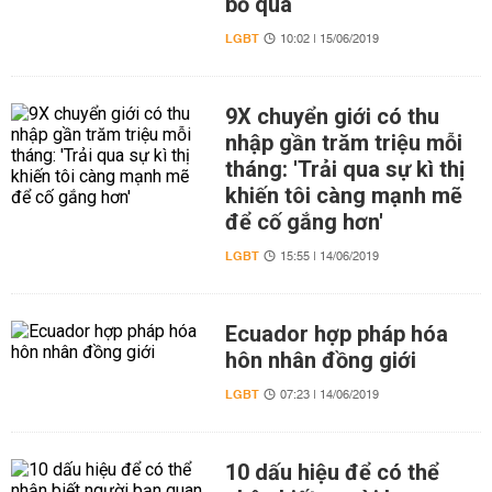
bỏ qua
LGBT
10:02 | 15/06/2019
9X chuyển giới có thu
nhập gần trăm triệu mỗi
tháng: 'Trải qua sự kì thị
khiến tôi càng mạnh mẽ
để cố gắng hơn'
LGBT
15:55 | 14/06/2019
Ecuador hợp pháp hóa
hôn nhân đồng giới
LGBT
07:23 | 14/06/2019
10 dấu hiệu để có thể