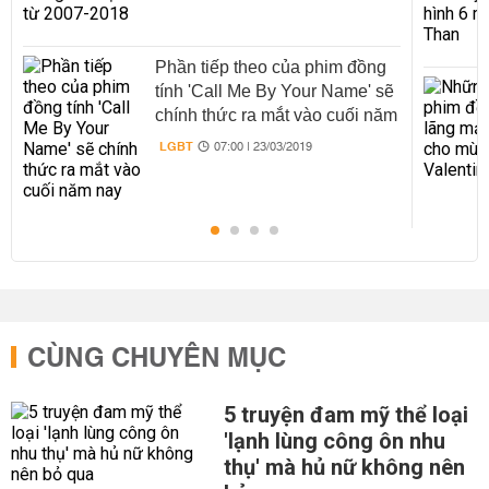
Phần tiếp theo của phim đồng
tính 'Call Me By Your Name' sẽ
chính thức ra mắt vào cuối năm
nay
LGBT
07:00 | 23/03/2019
CÙNG CHUYÊN MỤC
5 truyện đam mỹ thể loại
'lạnh lùng công ôn nhu
thụ' mà hủ nữ không nên