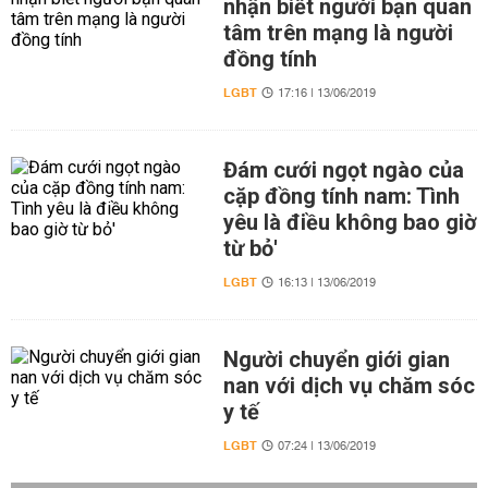
nhận biết người bạn quan
tâm trên mạng là người
đồng tính
LGBT
17:16 | 13/06/2019
Đám cưới ngọt ngào của
cặp đồng tính nam: Tình
yêu là điều không bao giờ
từ bỏ'
LGBT
16:13 | 13/06/2019
Người chuyển giới gian
nan với dịch vụ chăm sóc
y tế
LGBT
07:24 | 13/06/2019