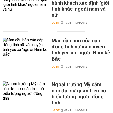
hành khách xác định 'giới
tính khác' ngoài nam và
nữ
LGBT
17:33 | 11/06/2019
Màn cầu hôn của cặp
đồng tính nữ và chuyện
tình yêu xa 'người Nam kẻ
Bắc'
LGBT
17:31 | 11/06/2019
Ngoại trưởng Mỹ cấm
các đại sứ quán treo cờ
biểu tượng người đồng
tính
LGBT
07:42 | 11/06/2019