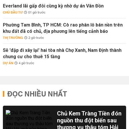
Everland lãi gấp đôi cùng kỳ nhờ dự án Vân Đồn
CHỦ ĐẦU TƯ
01 giờ trước
Phường Tam Bình, TP HCM: Cò rao phân lô bán nền trên
khu đất đã có chủ, địa phương lên tiếng cảnh báo
THỊ TRƯỜNG
2 giờ trước
Sẽ 'đập đi xây lại' hai tòa nhà Chợ Xanh, Nam Định thành
chung cư cho thuê 15 tầng
DỰ ÁN
4 giờ trước
ĐỌC NHIỀU NHẤT
Chủ Kem Tràng Tiền đón
nguồn thu đột biến sau
thương vụ thâu tóm Hải