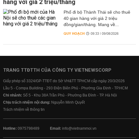
hàng với giá 2 triệu/tháng
Phố đi bộ Thành Thái sẽ cho thuê
40 gian hàng với giá 2 triệu
đồng/gian/tháng. Mang về...
QUY HOẠCH
09:33 | 09/08/2026
TRANG TTĐTTH CỦA CÔNG TY VIETNEWSCORP
Giấy phép số 3324/GP-TTĐT do Sở VH&TT TPHCM cấp ngày 20/3/2026
Lầu 5 - Compa Building - 293 Điện Biên Phủ - Phường Gia Định - TP.HCM
Chi nhánh:
Số 5 - Khu 38A Trần Phú - Phường Ba Đình - TP. Hà Nội
Chịu trách nhiệm nội dung:
Nguyễn Minh Quyết
Trách nhiệm về thông tin
Hotline:
0975798489
Email:
info@vietnammoi.vn