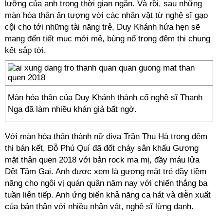
lưỡng của anh trong thời gian ngắn. Và rồi, sau những
màn hóa thân ấn tượng với các nhân vật từ nghệ sĩ gạo
cội cho tới những tài năng trẻ, Duy Khánh hứa hẹn sẽ
mang đến tiết mục mới mẻ, bùng nổ trong đêm thi chung
kết sắp tới.
Màn hóa thân của Duy Khánh thành cố nghệ sĩ Thanh
Nga đã làm nhiều khán giả bất ngờ.
Với màn hóa thân thành nữ diva Trần Thu Hà trong đêm
thi bán kết, Đỗ Phú Quí đã đốt cháy sân khấu Gương
mặt thân quen 2018 với bản rock ma mị, đầy máu lửa
Dệt Tầm Gai. Anh được xem là gương mặt trẻ đầy tiềm
năng cho ngôi vị quán quân năm nay với chiến thắng ba
tuần liên tiếp. Anh ứng biến khả năng ca hát và diễn xuất
của bản thân với nhiều nhân vật, nghệ sĩ lừng danh.