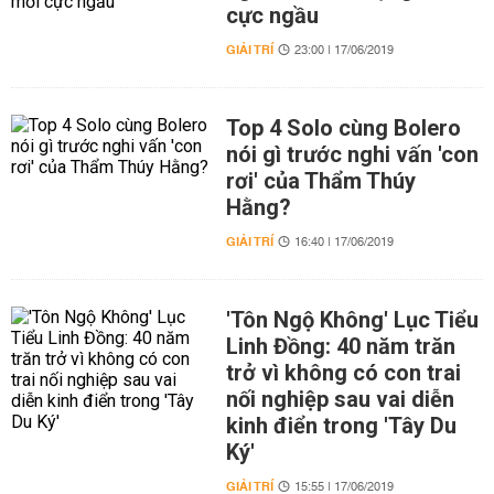
cực ngầu
GIẢI TRÍ
23:00 | 17/06/2019
Top 4 Solo cùng Bolero
nói gì trước nghi vấn 'con
rơi' của Thẩm Thúy
Hằng?
GIẢI TRÍ
16:40 | 17/06/2019
'Tôn Ngộ Không' Lục Tiểu
Linh Đồng: 40 năm trăn
trở vì không có con trai
nối nghiệp sau vai diễn
kinh điển trong 'Tây Du
Ký'
GIẢI TRÍ
15:55 | 17/06/2019