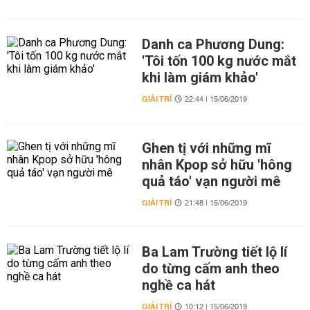
Danh ca Phương Dung:
'Tôi tốn 100 kg nước mắt
khi làm giám khảo'
GIẢI TRÍ
22:44 | 15/06/2019
Ghen tị với những mĩ
nhân Kpop sở hữu 'hông
quả táo' vạn người mê
GIẢI TRÍ
21:48 | 15/06/2019
Ba Lam Trường tiết lộ lí
do từng cấm anh theo
nghề ca hát
GIẢI TRÍ
10:12 | 15/06/2019