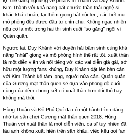
lợi thế đang nghiêng về phía Kim Thành và Duy Khánh.
Kim Thành với khả năng bắt chước thần thái nghệ sĩ
khác khá chuẩn, lại thêm giọng hát nội lực, các tiết mục
mô phỏng đều được đầu tư chỉn chu. Không ngạc nhiên
nếu cô là một trong hai thí sinh cuối "so găng" ngôi vị
Quán quân.
Ngược lại, Duy Khánh với duyên hài bẩm sinh cùng khả
năng "nhái" giọng và mô phỏng hình thể rất tốt, xuất thân
là một diễn viên và nổi tiếng với các vai diễn giả gái, sở
hữu một lượng fans khủng, Duy Khánh đặt lên bàn cân
với Kim Thành kẻ tám lạng, người nửa cân. Quán quân
của Gương mặt thân quen sẽ dựa vào phong độ cuối
cùng của đêm chung kết có xuất thần hơn đối thủ hay
không mà thôi.
Hùng Thuận và Đỗ Phú Quí đã có một hành trình đáng
nhớ tại sân chơi Gương mặt thân quen 2018, Hùng
Thuận với xuất thân là một diễn viên, ca sĩ tuy nhiên đã
lâu anh không xuất hiện trên sân khấu, việc kêu gọi fan