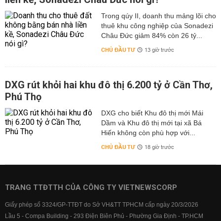
Trong qúy II, doanh thu mảng lõi cho
thuê khu công nghiệp của Sonadezi
Châu Đức giảm 84% còn 26 tỷ...
CHỦ ĐẦU TƯ
13 giờ trước
DXG rút khỏi hai khu đô thị 6.200 tỷ ở Cần Thơ,
Phú Thọ
DXG cho biết Khu đô thị mới Mái
Dầm và Khu đô thị mới tại xã Bá
Hiến không còn phù hợp với...
CHỦ ĐẦU TƯ
18 giờ trước
TRANG TTĐTTH CỦA CÔNG TY VIETNEWSCORP
Giấy phép số 3324/GP-TTĐT do Sở VH&TT TPHCM cấp ngày 20/3/2026
Lầu 5 - Compa Building - 293 Điện Biên Phủ - Phường Gia Định - TP.HCM