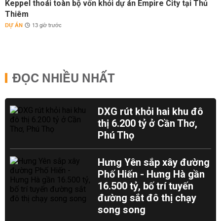
Keppel thoái toàn bộ vốn khỏi dự án Empire City tại Thủ
Thiêm
DỰ ÁN
13 giờ trước
ĐỌC NHIỀU NHẤT
DXG rút khỏi hai khu đô
thị 6.200 tỷ ở Cần Thơ,
Phú Thọ
Hưng Yên sắp xây đường
Phố Hiến - Hưng Hà gần
16.500 tỷ, bố trí tuyến
đường sắt đô thị chạy
song song