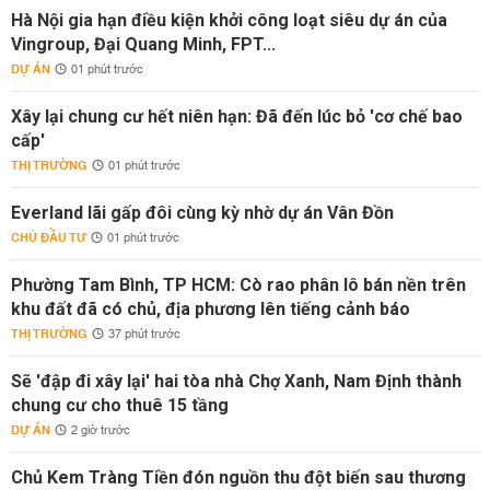
Hà Nội gia hạn điều kiện khởi công loạt siêu dự án của
Vingroup, Đại Quang Minh, FPT...
DỰ ÁN
01 phút trước
Xây lại chung cư hết niên hạn: Đã đến lúc bỏ 'cơ chế bao
cấp'
THỊ TRƯỜNG
01 phút trước
Everland lãi gấp đôi cùng kỳ nhờ dự án Vân Đồn
CHỦ ĐẦU TƯ
01 phút trước
Phường Tam Bình, TP HCM: Cò rao phân lô bán nền trên
khu đất đã có chủ, địa phương lên tiếng cảnh báo
THỊ TRƯỜNG
37 phút trước
Sẽ 'đập đi xây lại' hai tòa nhà Chợ Xanh, Nam Định thành
chung cư cho thuê 15 tầng
DỰ ÁN
2 giờ trước
Chủ Kem Tràng Tiền đón nguồn thu đột biến sau thương