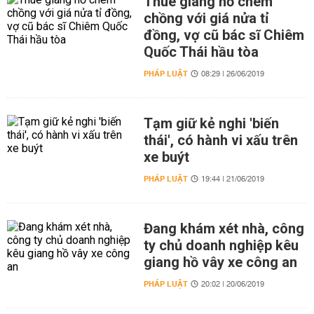
Thuê giang hồ chém
chồng với giá nửa tỉ
đồng, vợ cũ bác sĩ Chiêm
Quốc Thái hầu tòa
PHÁP LUẬT
08:29 | 26/06/2019
Tạm giữ kẻ nghi 'biến
thái', có hành vi xấu trên
xe buýt
PHÁP LUẬT
19:44 | 21/06/2019
Đang khám xét nhà, công
ty chủ doanh nghiệp kêu
giang hồ vây xe công an
PHÁP LUẬT
20:02 | 20/06/2019