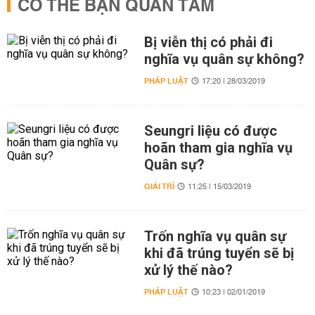
CÓ THỂ BẠN QUAN TÂM
Bị viễn thị có phải đi
nghĩa vụ quân sự không?
PHÁP LUẬT
17:20 | 28/03/2019
Seungri liệu có được
hoãn tham gia nghĩa vụ
Quân sự?
GIẢI TRÍ
11:25 | 15/03/2019
Trốn nghĩa vụ quân sự
khi đã trúng tuyển sẽ bị
xử lý thế nào?
PHÁP LUẬT
10:23 | 02/01/2019