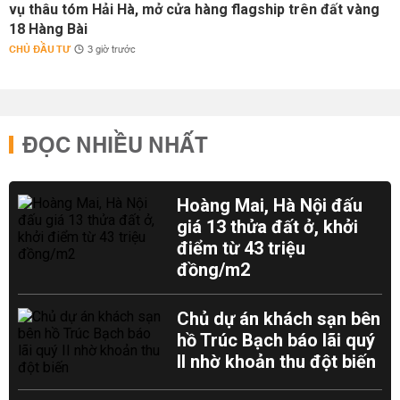
vụ thâu tóm Hải Hà, mở cửa hàng flagship trên đất vàng
18 Hàng Bài
CHỦ ĐẦU TƯ
3 giờ trước
ĐỌC NHIỀU NHẤT
Hoàng Mai, Hà Nội đấu
giá 13 thửa đất ở, khởi
điểm từ 43 triệu
đồng/m2
Chủ dự án khách sạn bên
hồ Trúc Bạch báo lãi quý
II nhờ khoản thu đột biến