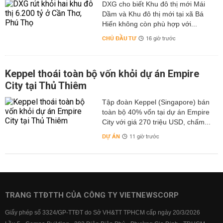
DXG cho biết Khu đô thị mới Mái
Dầm và Khu đô thị mới tại xã Bá
Hiến không còn phù hợp với...
CHỦ ĐẦU TƯ
16 giờ trước
Keppel thoái toàn bộ vốn khỏi dự án Empire
City tại Thủ Thiêm
Tập đoàn Keppel (Singapore) bán
toàn bộ 40% vốn tại dự án Empire
City với giá 270 triệu USD, chấm...
DỰ ÁN
11 giờ trước
TRANG TTĐTTH CỦA CÔNG TY VIETNEWSCORP
Giấy phép số 3324/GP-TTĐT do Sở VH&TT TPHCM cấp ngày 20/3/2026