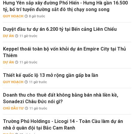
Hưng Yên sắp xây đường Phố Hiến - Hưng Hà gần 16.500
tỷ, bố trí tuyến đường sắt đô thị chạy song song
QUY HOẠCH
8 giờ trước
Duyệt đầu tư dự án 6.200 tỷ tại Bến cảng Liên Chiểu
DỰ ÁN
11 giờ trước
Keppel thoái toàn bộ vốn khỏi dự án Empire City tại Thủ
Thiêm
DỰ ÁN
11 giờ trước
Thiết kế quốc lộ 13 mở rộng gần gấp ba lần
QUY HOẠCH
11 giờ trước
Doanh thu cho thuê đất không bằng bán nhà liền kề,
Sonadezi Châu Đức nói gì?
CHỦ ĐẦU TƯ
11 giờ trước
Trường Phú Holdings - Licogi 14 - Toàn Cầu làm dự án
nhà ở quân đội tại Bắc Cam Ranh