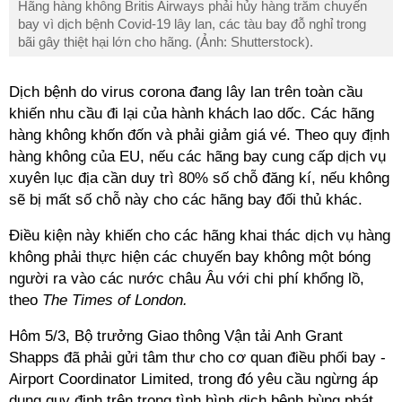
Hãng hàng không Britis Airways phải hủy hàng trăm chuyến
bay vì dịch bệnh Covid-19 lây lan, các tàu bay đỗ nghỉ trong
bãi gây thiệt hại lớn cho hãng. (Ảnh: Shutterstock).
Dịch bệnh do virus corona đang lây lan trên toàn cầu
khiến nhu cầu đi lại của hành khách lao dốc. Các hãng
hàng không khốn đốn và phải giảm giá vé. Theo quy định
hàng không của EU, nếu các hãng bay cung cấp dịch vụ
xuyên lục địa cần duy trì 80% số chỗ đăng kí, nếu không
sẽ bị mất số chỗ này cho các hãng bay đối thủ khác.
Điều kiện này khiến cho các hãng khai thác dịch vụ hàng
không phải thực hiện các chuyến bay không một bóng
người ra vào các nước châu Âu với chi phí khổng lồ,
theo
The Times of London.
Hôm 5/3, Bộ trưởng Giao thông Vận tải Anh Grant
Shapps đã phải gửi tâm thư cho cơ quan điều phối bay -
Airport Coordinator Limited, trong đó yêu cầu ngừng áp
dụng quy định trên trong tình hình dịch bệnh bùng phát,