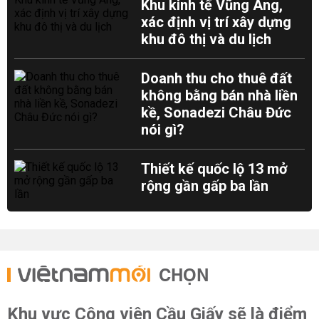
Khu kinh tế Vũng Áng,
xác định vị trí xây dựng
khu đô thị và du lịch
Doanh thu cho thuê đất
không bằng bán nhà liền
kề, Sonadezi Châu Đức
nói gì?
Thiết kế quốc lộ 13 mở
rộng gần gấp ba lần
CHỌN
Khu vực Công viên Cầu Giấy sẽ là điểm