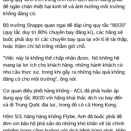
để ngăn chặn thiệt hại kinh tế và ảnh hưởng môi trường
không đáng có.
Bộ trưởng Shapps quan ngại để đáp ứng quy tắc “80/20”
(quy tắc duy trì 80% chuyến bay đăng kí), các hãng sẽ
buộc phải duy trì các chuyến bay qua lại với tỉ lệ tải thấp,
hoặc thậm chí bỏ trống nhằm giữ chỗ.
"Việc này là không thể chấp nhận được. Nó không hề
mang lại lợi ích cho khách hàng, những hành khách có
nhu cầu thực sự, trong khi gây ra những hậu quả không
đáng có cho môi trường”, ông nói.
Cơ quan điều phối hàng không - ACL đã phải hoãn áp
dụng quy tắc 80/20 với hãng khai thác dịch vụ bay đến
và đi Trung Quốc đại lục, trong đó có cả Hong Kong.
Hôm 5/3, hãng hàng không Flybe, Anh đã buộc phải đệ
đơn xin bảo hộ phá sản do những khó khăn về tài chính
nghiêm trọng cộng hưởng với dịch bệnh bùng phát. Hiệp