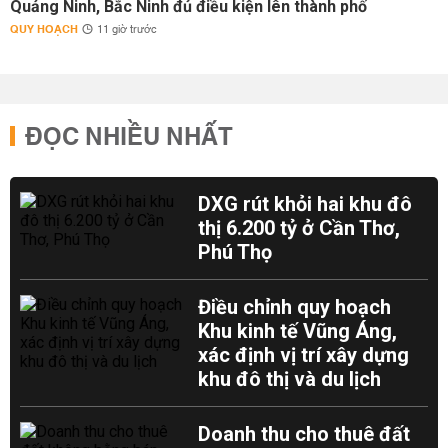
Quảng Ninh, Bắc Ninh đủ điều kiện lên thành phố
QUY HOẠCH
11 giờ trước
ĐỌC NHIỀU NHẤT
DXG rút khỏi hai khu đô
thị 6.200 tỷ ở Cần Thơ,
Phú Thọ
Điều chỉnh quy hoạch
Khu kinh tế Vũng Áng,
xác định vị trí xây dựng
khu đô thị và du lịch
Doanh thu cho thuê đất