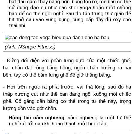
bắt đầu cảm thấy nặng hơn, bụng lớn rõ, mẹ bầu có thể
sử dụng đạo cụ như các khối yoga hoặc một chồng
báo để có thể ngồi nghỉ. Sau đó tập trung thư giãn để
hít thở sâu vào vùng bụng, cung cấp đầy đủ oxy cho
thai nhi.
(Ảnh: NShape Fitness)
- Đứng đối diện với phần lưng dựa của một chiếc ghế,
hai chân đặt rộng bằng hông, ngón chân hướng ra hai
bên, tay có thể bám lưng ghế để giữ thăng bằng.
- Hơi ưỡn ngực ra phía trước, vai thả lỏng, sau đó hạ
thấp xương cụt như thể bạn đang ngồi xuống một chiếc
ghế. Cố gắng cân bằng cơ thể trong tư thế này, trọng
lượng dồn vào gót chân.
Động tác nằm nghiêng
: nằm nghiêng là một tư thế
nghỉ rất tốt sau khi hoàn thành một buổi tập.