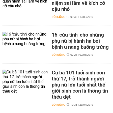
niệm sai lầm về kích cỡ
cậu nhỏ
LỐI SỐNG
09:33 | 12/05/2019
16 'cứu tinh' cho những
phụ nữ bị hành hạ bởi
bệnh u nang buồng trứng
LỐI SỐNG
07:26 | 02/05/2019
Cụ bà 101 tuổi sinh con
thứ 17, trở thành người
phụ nữ lớn tuổi nhất thế
giới sinh con là thông tin
thêu dệt
LỐI SỐNG
10:31 | 29/04/2019