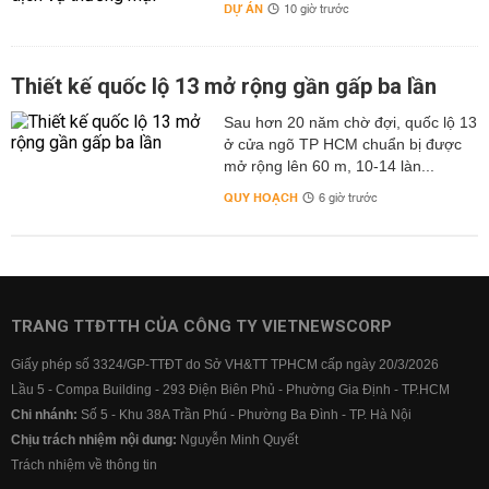
DỰ ÁN
10 giờ trước
Thiết kế quốc lộ 13 mở rộng gần gấp ba lần
Sau hơn 20 năm chờ đợi, quốc lộ 13
ở cửa ngõ TP HCM chuẩn bị được
mở rộng lên 60 m, 10-14 làn...
QUY HOẠCH
6 giờ trước
TRANG TTĐTTH CỦA CÔNG TY VIETNEWSCORP
Giấy phép số 3324/GP-TTĐT do Sở VH&TT TPHCM cấp ngày 20/3/2026
Lầu 5 - Compa Building - 293 Điện Biên Phủ - Phường Gia Định - TP.HCM
Chi nhánh:
Số 5 - Khu 38A Trần Phú - Phường Ba Đình - TP. Hà Nội
Chịu trách nhiệm nội dung:
Nguyễn Minh Quyết
Trách nhiệm về thông tin