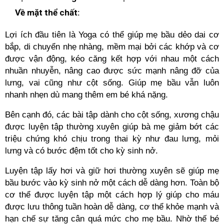
Về mặt thể chất:
Lợi ích đầu tiên là Yoga có thể giúp mẹ bầu dẻo dai cơ
bắp, di chuyển nhẹ nhàng, mềm mại bởi các khớp và cơ
được vận động, kéo căng kết hợp với nhau một cách
nhuần nhuyễn, nâng cao được sức mạnh nâng đỡ của
lưng, vai cũng như cột sống. Giúp mẹ bầu vẫn luôn
nhanh nhẹn dù mang thêm em bé khá nặng.
Bên cạnh đó, các bài tập dành cho cột sống, xương chậu
được luyện tập thường xuyên giúp bà mẹ giảm bớt các
triệu chứng khó chịu trong thai kỳ như đau lưng, mỏi
lưng và có bước đệm tốt cho kỳ sinh nở.
Luyện tập lấy hơi và giữ hơi thường xuyên sẽ giúp mẹ
bầu bước vào kỳ sinh nở một cách dễ dàng hơn. Toàn bộ
cơ thể được luyện tập một cách hợp lý giúp cho máu
được lưu thông tuần hoàn dễ dàng, cơ thể khỏe mạnh và
hạn chế sự tăng cân quá mức cho mẹ bầu. Nhờ thế bé