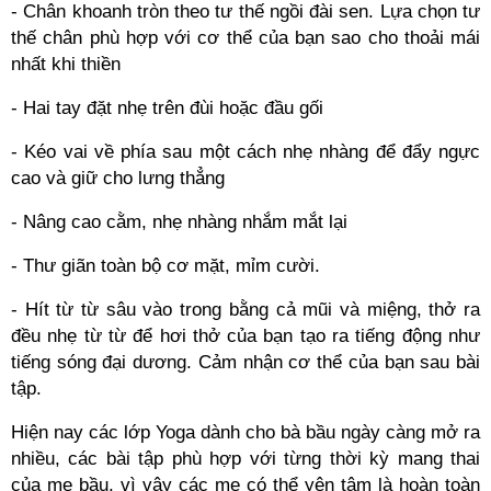
- Chân khoanh tròn theo tư thế ngồi đài sen. Lựa chọn tư
thế chân phù hợp với cơ thể của bạn sao cho thoải mái
nhất khi thiền
- Hai tay đặt nhẹ trên đùi hoặc đầu gối
- Kéo vai về phía sau một cách nhẹ nhàng để đẩy ngực
cao và giữ cho lưng thẳng
- Nâng cao cằm, nhẹ nhàng nhắm mắt lại
- Thư giãn toàn bộ cơ mặt, mỉm cười.
- Hít từ từ sâu vào trong bằng cả mũi và miệng, thở ra
đều nhẹ từ từ để hơi thở của bạn tạo ra tiếng động như
tiếng sóng đại dương. Cảm nhận cơ thể của bạn sau bài
tập.
Hiện nay các lớp Yoga dành cho bà bầu ngày càng mở ra
nhiều, các bài tập phù hợp với từng thời kỳ mang thai
của mẹ bầu, vì vậy các mẹ có thể yên tâm là hoàn toàn