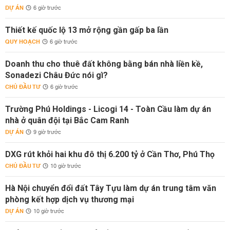
DỰ ÁN
6 giờ trước
Thiết kế quốc lộ 13 mở rộng gần gấp ba lần
QUY HOẠCH
6 giờ trước
Doanh thu cho thuê đất không bằng bán nhà liền kề,
Sonadezi Châu Đức nói gì?
CHỦ ĐẦU TƯ
6 giờ trước
Trường Phú Holdings - Licogi 14 - Toàn Cầu làm dự án
nhà ở quân đội tại Bắc Cam Ranh
DỰ ÁN
9 giờ trước
DXG rút khỏi hai khu đô thị 6.200 tỷ ở Cần Thơ, Phú Thọ
CHỦ ĐẦU TƯ
10 giờ trước
Hà Nội chuyển đổi đất Tây Tựu làm dự án trung tâm văn
phòng kết hợp dịch vụ thương mại
DỰ ÁN
10 giờ trước