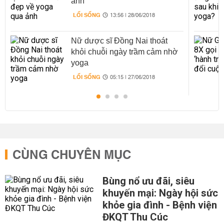
ảnh
LỐI SỐNG
13:56 | 28/06/2018
Nữ dược sĩ Đồng Nai thoát
khỏi chuỗi ngày trầm cảm nhờ
yoga
LỐI SỐNG
05:15 | 27/06/2018
CÙNG CHUYÊN MỤC
Bùng nổ ưu đãi, siêu
khuyến mại: Ngày hội sức
khỏe gia đình - Bệnh viện
ĐKQT Thu Cúc