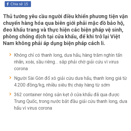
Chia sẻ
15
Thủ tướng yêu cầu người điều khiển phương tiện vận
chuyển hàng hóa qua biên giới phải mặc đồ bảo hộ,
đeo khẩu trang và thực hiện các biện pháp vệ sinh,
phòng chống dịch tại cửa khẩu, để khi trở lại Việt
Nam không phải áp dụng biện pháp cách li.
Không chỉ có thanh long, dưa hấu, hàng trăm nghìn tấn
nhãn, xoài, sầu riêng… sắp phải chờ giải cứu vì virus
corona
Người Sài Gòn đổ xô giải cứu dưa hấu, thanh long giá từ
4.200 đồng/kg, nhiều siêu thị cháy hàng từ sớm
362 container nông sản kẹt ở cửa khẩu đã qua được
Trung Quốc, trong nước bắt đầu giải cứu thanh long, dưa
hấu vì virus corona