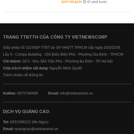
QUY HOẠCH
01 phút trước
TRANG TTĐTTH CỦA CÔNG TY VIETNEWSCORP
Giấy phép số 3324/GP-TTĐT do Sở VH&TT TPHCM cấp ngày 20/3/2026
Lầu 5 - Compa Building - 293 Điện Biên Phủ - Phường Gia Định - TP.HCM
Chi nhánh:
Số 5 - Khu 38A Trần Phú - Phường Ba Đình - TP. Hà Nội
Chịu trách nhiệm nội dung:
Nguyễn Minh Quyết
Trách nhiệm về thông tin
Hotline:
0975798489
Email:
info@vietnammoi.vn
DỊCH VỤ QUẢNG CÁO:
Tel:
0931589222 (Ms Ngọc)
Email:
quangcao@vietnammoi.vn