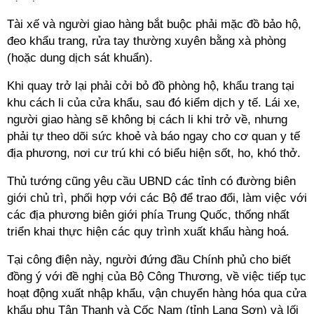
Tài xế và người giao hàng bắt buộc phải mặc đồ bảo hộ,
đeo khẩu trang, rửa tay thường xuyên bằng xà phòng
(hoặc dung dịch sát khuẩn).
Khi quay trở lại phải cởi bỏ đồ phòng hộ, khẩu trang tại
khu cách li của cửa khẩu, sau đó kiểm dịch y tế. Lái xe,
người giao hàng sẽ không bị cách li khi trở về, nhưng
phải tự theo dõi sức khoẻ và báo ngay cho cơ quan y tế
địa phương, nơi cư trú khi có biểu hiện sốt, ho, khó thở.
Thủ tướng cũng yêu cầu UBND các tỉnh có đường biên
giới chủ trì, phối hợp với các Bộ để trao đổi, làm việc với
các địa phương biên giới phía Trung Quốc, thống nhất
triển khai thực hiện các quy trình xuất khẩu hàng hoá.
Tại công điện này, người đứng đầu Chính phủ cho biết
đồng ý với đề nghị của Bộ Công Thương, về việc tiếp tục
hoạt động xuất nhập khẩu, vận chuyển hàng hóa qua cửa
khẩu phụ Tân Thanh và Cốc Nam (tỉnh Lạng Sơn) và lối