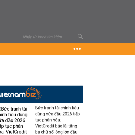
Bức tranh tài chính tiêu
dùng nửa đầu 2026 tiếp
tục phân hóa:
VietCredit báo lãi tăng
ba chữ số, ông lớn đầu