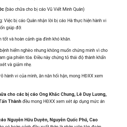
ớc
(bào chữa cho bị cáo Vũ Viết Minh Quân)
: Việc bị cáo Quân nhận lời bị cáo Hà thực hiện hành vi
ốn giúp đỡ.
n tốt và hoàn cảnh gia đình khó khăn.
c bệnh hiểm nghèo nhưng không muốn chứng minh vì cho
m gia phiên tòa. Điều này chứng tỏ thái độ thành khẩn
xét và giảm nhẹ.
 rõ hành vi của mình, ăn năn hối hận, mong HĐXX xem
chữa cho các bị cáo Ong Khắc Chung, Lê Duy Lương,
Tấn Thành
đều mong HĐXX xem xét áp dụng mức án
 cáo Nguyễn Hữu Duyên, Nguyễn Quốc Phú, Cao
cáo có hoàn cảnh đều xuất thân là nhân viên tập đoàn