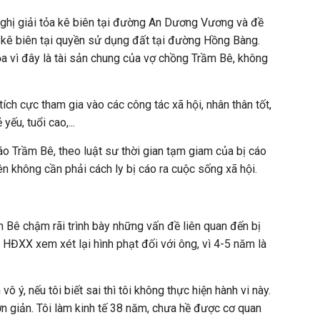
nghị giải tỏa kê biên tại đường An Dương Vương và đề
ả kê biên tại quyền sử dụng đất tại đường Hồng Bàng.
a vì đây là tài sản chung của vợ chồng Trầm Bê, không
tích cực tham gia vào các công tác xã hội, nhân thân tốt,
ếu, tuổi cao,...
áo Trầm Bê, theo luật sư thời gian tạm giam của bị cáo
n không cần phải cách ly bị cáo ra cuộc sống xã hội.
m Bê chậm rãi trình bày những vấn đề liên quan đến bị
 HĐXX xem xét lại hình phạt đối với ông, vì 4-5 năm là
vô ý, nếu tôi biết sai thì tôi không thực hiện hành vi này.
đơn giản. Tôi làm kinh tế 38 năm, chưa hề được cơ quan