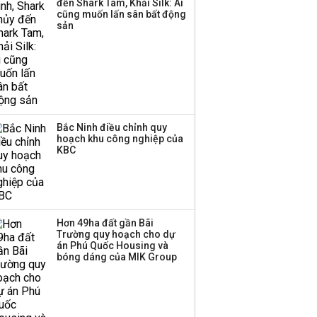
đến Shark Tam, Khải Silk: Ai
trong nền kinh tế còn
cũng muốn lấn sân bất động
'tắc nghẽn'
sản
Bắc Ninh điều chỉnh quy
hoạch khu công nghiệp của
KBC
Hơn 49ha đất gần Bãi
Trường quy hoạch cho dự
án Phú Quốc Housing và
bóng dáng của MIK Group