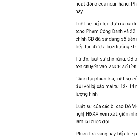
hoạt động của ngân hàng. Ph
này.
Luật sư tiếp tục đưa ra các l
tcho Phạm Công Danh và 22 ph
chính CB đã sử dụng số tiền n
tiếp tục được thưà hưởng kho
Từ đó, luật sư cho rằng, CB
tên chuyển vào VNCB số tiền
Cũng tại phiên toà, luật sư
đối với bị cáo mai từ 12- 14 
lượng hình.
Luật sư của các bị cáo Đỗ Vi
nghị HĐXX xem xét, giảm nhẹ 
làm lại cuộc đời.
Phiên toà sáng nay tiếp tục ph