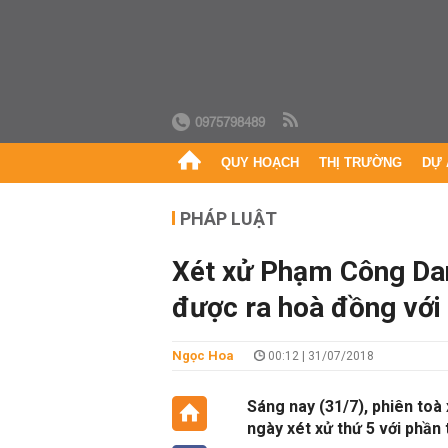
0975798489
QUY HOẠCH
THỊ TRƯỜNG
DỰ 
PHÁP LUẬT
Xét xử Phạm Công Dan
được ra hoà đồng với x
Ngọc Hoa
00:12 | 31/07/2018
Sáng nay (31/7), phiên to
ngày xét xử thứ 5 với phần 