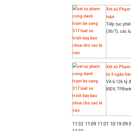
Xét xử Phạm 
luận
Tiếp tục phi
(30/7), các l
Xét xử Phạm 
từ 3 ngân hà
Về 6.126 tỷ 
BIDV, TPBank
11:32
11:09
11:01
10:19
09: