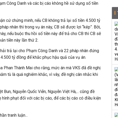
ạm Công Danh và các bị cáo không hề sử dụng số tiền
uận cứ chứng minh, nếu CB không trả lại số tiền 4.500 tỷ
áp nhân thì trong vụ án này, CB sẽ được lợi “kép”. Bởi,
ày, nếu buộc thu hồi số tiền này để trả cho CB thì CB sẽ
ản tiền này lần thứ 2.
 phải trả lại cho Phạm Công Danh và 22 pháp nhân đứng
 4.500 tỷ đồng để khắc phục hậu quả của vụ án.
 của Phan Thành Mai cho rằng, mức án mà VKS đã đề nghị
năm tù là quá nghiêm khắc, vì vây, đề nghị cân nhắc khi
ệt Bun, Nguyễn Quốc Viễn, Nguyễn Việt Hà,... cũng đề
hình phạt đối với các bị cáo, để các bị cáo có điều kiện
ần tranh luận...