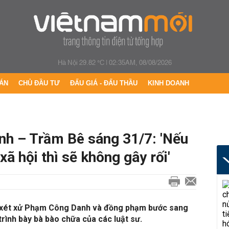
Hà Nội 29.82 °C
|
02:35AM, 08/08/2026
ÁN
CHỦ ĐẦU TƯ
ĐẤU GIÁ - ĐẤU THẦU
KINH DOANH
h – Trầm Bê sáng 31/7: 'Nếu
ã hội thì sẽ không gây rối'
à xét xử Phạm Công Danh và đồng phạm bước sang
trình bày bà bào chữa của các luật sư.