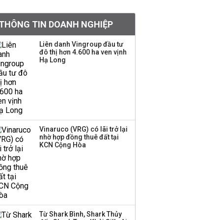
khoản
THÔNG TIN DOANH NGHIỆP
Quy hoạch 4 khu lấn
biển ở Phú Quốc
Liên danh Vingroup đầu tư
đô thị hơn 4.600 ha ven vịnh
Hạ Long
Một thương hiệu thời
trang Việt đóng cửa
sau 5 năm hoạt động,
thanh lý toàn bộ cửa
hàng
Vinaruco (VRG) có lãi trở lại
nhờ hợp đồng thuê đất tại
Dự án Sheraton Phú
KCN Cộng Hòa
Quốc bị buộc chấm dứt
hoạt động
Chuyên gia Phạm Xuân
Hoè chỉ ra 6 nguyên
Từ Shark Bình, Shark Thủy
nhân khiến dòng vốn