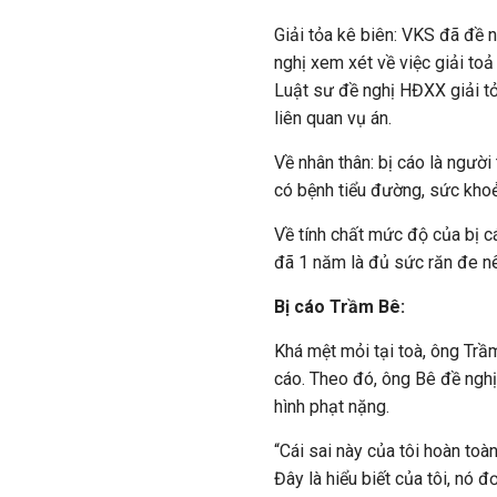
Giải tỏa kê biên: VKS đã đề 
nghị xem xét về việc giải to
Luật sư đề nghị HĐXX giải tỏ
liên quan vụ án.
Về nhân thân: bị cáo là người 
có bệnh tiểu đường, sức khoẻ y
Về tính chất mức độ của bị c
đã 1 năm là đủ sức răn đe nê
Bị cáo Trầm Bê:
Khá mệt mỏi tại toà, ông Trầ
cáo. Theo đó, ông Bê đề nghị
hình phạt nặng.
“Cái sai này của tôi hoàn toàn 
Đây là hiểu biết của tôi, nó 