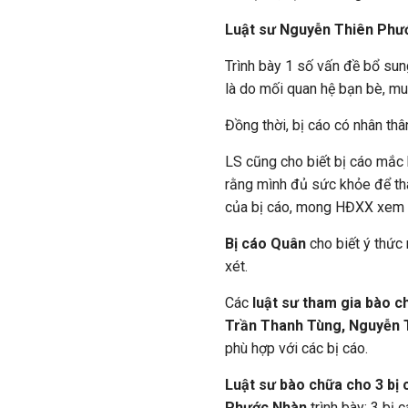
Luật sư Nguyễn Thiên Phư
Trình bày 1 số vấn đề bổ sung
là do mối quan hệ bạn bè, mu
Đồng thời, bị cáo có nhân thâ
LS cũng cho biết bị cáo mắ
rằng mình đủ sức khỏe để tha
của bị cáo, mong HĐXX xem 
Bị cáo Quân
cho biết ý thức
xét.
Các
luật sư tham gia bào 
Trần Thanh Tùng, Nguyễn 
phù hợp với các bị cáo.
Luật sư bào chữa cho 3 bị
Phước Nhàn
trình bày: 3 bị 