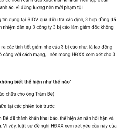
anh áo, vì đồng lương nên mới phạm tội.
 tín dụng tại BIDV, qua điều tra xác định, 3 hợp đồng đã
ch nhiệm dân sự 3 công ty 3 bị cáo làm giám đốc không
 ra các tình tiết giảm nhẹ của 3 bị cáo như: là lao động
 có công với cách mạng,... nên mong HĐXX xem xét cho 3
 không biết thể hiện như thế nào"
ào chữa cho ông Trầm Bê)
a tại các phiên toà trước.
m Bê đã thành khẩn khai báo, thể hiện ăn năn hối hận và
Vì vậy, luật sư đề nghị HĐXX xem xét yêu cầu này của