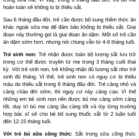
hoàn toàn sẽ không lo bị thiếu sắt.
Sau 6 tháng đầu đời, trẻ cần được bổ sung thêm thức ăn
khác ngoài sữa mẹ để đảm bảo không bị thiếu sắt. Giai
đoạn này thường gọi là giai đoạn ăn dặm. Một số trẻ cần
ăn dặm sớm hơn, nhưng nói chung vẫn từ 4-6 tháng tuổi.
Trẻ sinh non:
Trẻ nhận được toàn bộ lượng sắt lưu trữ
trong cơ thể được truyền từ mẹ trong 3 tháng cuối thai
kỳ. Với trẻ sinh non, trẻ không nhận đủ lượng sắt như trẻ
sinh đủ tháng. Vì thế, trẻ sinh non có nguy cơ bị thiếu
máu do thiếu sắt trong 6 tháng đầu đời. Trẻ càng nhỏ và
càng chào đời sớm, thì nguy cơ này càng cao. Vì thế
những em bé sinh non nên được bú mẹ càng sớm càng
tốt, duy trì bú mẹ càng lâu càng tốt và tùy từng trường
hợp bác sĩ sẽ cho bé bổ sung thuốc sắt từ 2 tuần tuổi
đến 12-15 tháng tuổi.
Với trẻ bú sữa công thức:
Sắt trong sữa công thức