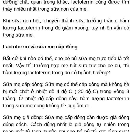
dưỡng chất quan trọng khác, lactoferrin cũng được tìm
thấy nhiều nhất trong sữa non của mẹ.
Khi sữa non hết, chuyển thành sữa trưởng thành, hàm
lượng lactoferrin trong đó giảm xuống, tuy nhiên vẫn có
trong sữa mẹ.
Lactoferrin và sữa mẹ cấp đông
Bất cứ khi nào có thể, cho bé bú sữa mẹ trực tiếp là tốt
nhất. Vậy thì trường hợp mẹ hút sữa trữ cho bé bú, thì
hàm lượng lactoferrin trong đó có bị ảnh hưởng?
Sữa mẹ cấp đông: Sữa mẹ có thể cấp đông mà không hề
bị mất chất ở nhiệt độ 4 độ C (-20 độ C) trong vòng 3
tháng. Ở nhiệt độ cấp đông này, hàm lượng lactoferrin
trong sữa mẹ cũng không hề bị giảm đi.
Sữa mẹ giã đông: Sữa mẹ cấp đông cần được giã đông
đúng cách. Cách đúng nhất là giã đông tự nhiên trong
ngăn mát tủ lạnh, trước khi cho bé bú thì đặt bình sữa/